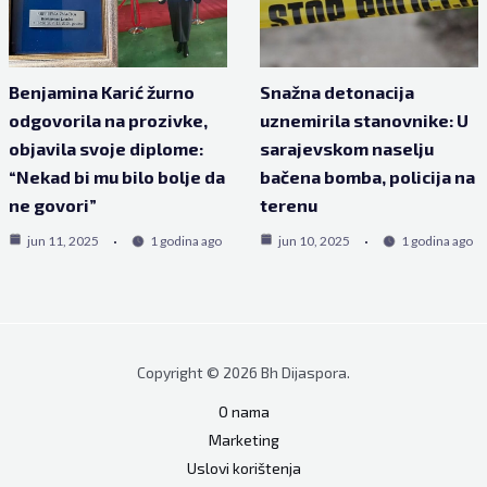
Benjamina Karić žurno
Snažna detonacija
odgovorila na prozivke,
uznemirila stanovnike: U
objavila svoje diplome:
sarajevskom naselju
“Nekad bi mu bilo bolje da
bačena bomba, policija na
ne govori”
terenu
jun 11, 2025
1 godina ago
jun 10, 2025
1 godina ago
Copyright © 2026 Bh Dijaspora.
O nama
Marketing
Uslovi korištenja