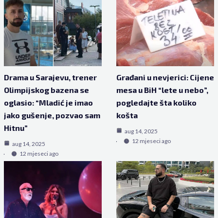
Drama u Sarajevu, trener
Građani u nevjerici: Cijene
Olimpijskog bazena se
mesa u BiH “lete u nebo”,
oglasio: “Mladić je imao
pogledajte šta koliko
jako gušenje, pozvao sam
košta
Hitnu”
aug 14, 2025
12 mjeseci ago
aug 14, 2025
12 mjeseci ago