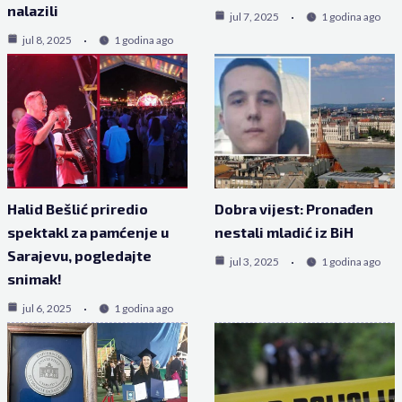
nalazili
jul 7, 2025
1 godina ago
jul 8, 2025
1 godina ago
Halid Bešlić priredio
Dobra vijest: Pronađen
spektakl za pamćenje u
nestali mladić iz BiH
Sarajevu, pogledajte
jul 3, 2025
1 godina ago
snimak!
jul 6, 2025
1 godina ago