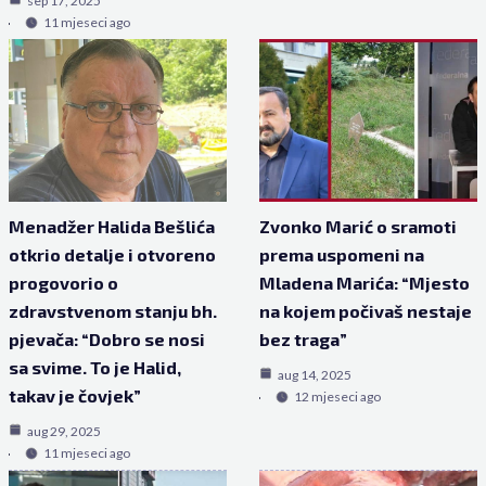
sep 17, 2025
11 mjeseci ago
Menadžer Halida Bešlića
Zvonko Marić o sramoti
otkrio detalje i otvoreno
prema uspomeni na
progovorio o
Mladena Marića: “Mjesto
zdravstvenom stanju bh.
na kojem počivaš nestaje
pjevača: “Dobro se nosi
bez traga”
sa svime. To je Halid,
aug 14, 2025
takav je čovjek”
12 mjeseci ago
aug 29, 2025
11 mjeseci ago