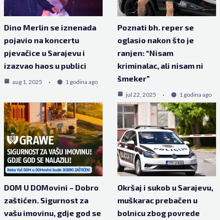
Dino Merlin se iznenada
Poznati bh. reper se
pojavio na koncertu
oglasio nakon što je
pjevačice u Sarajevu i
ranjen: “Nisam
izazvao haos u publici
kriminalac, ali nisam ni
šmeker”
aug 1, 2025
1 godina ago
jul 22, 2025
1 godina ago
DOM U DOMovini – Dobro
Okršaj i sukob u Sarajevu,
zaštićen. Sigurnost za
muškarac prebačen u
vašu imovinu, gdje god se
bolnicu zbog povrede