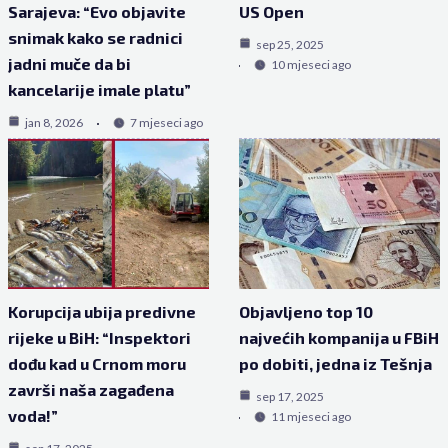
Sarajeva: “Evo objavite
US Open
snimak kako se radnici
sep 25, 2025
jadni muče da bi
10 mjeseci ago
kancelarije imale platu”
jan 8, 2026
7 mjeseci ago
Korupcija ubija predivne
Objavljeno top 10
rijeke u BiH: “Inspektori
najvećih kompanija u FBiH
dođu kad u Crnom moru
po dobiti, jedna iz Tešnja
završi naša zagađena
sep 17, 2025
voda!”
11 mjeseci ago