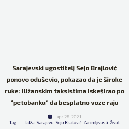
Sarajevski ugostitelj Sejo Brajlović
ponovo oduševio, pokazao da je široke
ruke: Iližanskim taksistima iskeširao po
“petobanku” da besplatno voze raju
apr 28, 2021
Tag - 
Ilidža
Sarajevo
Sejo Brajlović
Zanimljivosti
Život