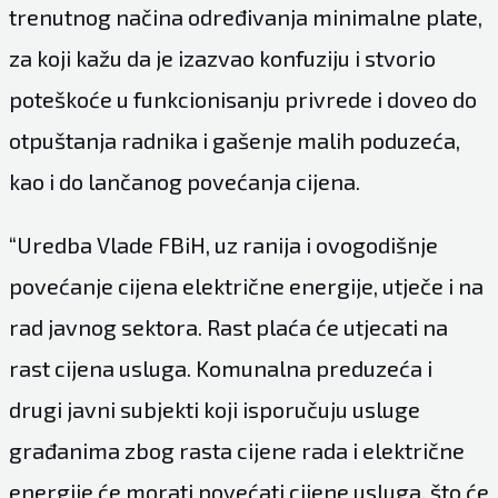
trenutnog načina određivanja minimalne plate,
za koji kažu da je izazvao konfuziju i stvorio
poteškoće u funkcionisanju privrede i doveo do
otpuštanja radnika i gašenje malih poduzeća,
kao i do lančanog povećanja cijena.
“Uredba Vlade FBiH, uz ranija i ovogodišnje
povećanje cijena električne energije, utječe i na
rad javnog sektora. Rast plaća će utjecati na
rast cijena usluga. Komunalna preduzeća i
drugi javni subjekti koji isporučuju usluge
građanima zbog rasta cijene rada i električne
energije će morati povećati cijene usluga, što će