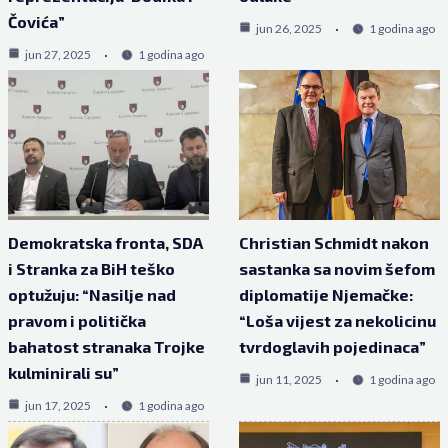
Čovića”
jun 26, 2025
1 godina ago
jun 27, 2025
1 godina ago
Demokratska fronta, SDA
Christian Schmidt nakon
i Stranka za BiH teško
sastanka sa novim šefom
optužuju: “Nasilje nad
diplomatije Njemačke:
pravom i politička
“Loša vijest za nekolicinu
bahatost stranaka Trojke
tvrdoglavih pojedinaca”
kulminirali su”
jun 11, 2025
1 godina ago
jun 17, 2025
1 godina ago