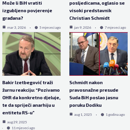
Može li BiH vratiti
posljedicama, oglasio se
izgubljeno povjerenje
visoki predstavnik
građana?
Christian Schmidt
mar 3, 2026
5 mjeseci ago
jan 9, 2026
7 mjeseci ago
Bakir Izetbegović traži
Schmidt nakon
žurnu reakciju: “Pozivamo
pravosnažne presude
OHR da konkretno djeluje,
Suda BiH poslao jasnu
te da spriječi anarhiju u
poruku Dodiku
entitetu RS-u”
aug 1, 2025
1 godina ago
aug 29, 2025
11 mjeseci ago