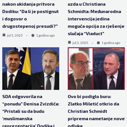
nakon ukidanja pritvora
uzda u Christiana
Dodiku: “Da li je postignut
Schmidta: Međunarodna
i dogovor o
intervencija jedina
drugostepenoj presudi?”
moguća opcija za rješenje
slučaja “Viaduct”
jul 5, 2025
1 godina ago
jul 3, 2025
1 godina ago
SDA odgovorila na
Ovo bi podiglo buru:
“ponudu” Denisa Zvizdića:
Zlatko Miletić otkrio da
“Pristali su da budu
Christian Schmidt
‘muslimanska
priprema nametanje nove
reprezentacija’ Dodika i
odluke