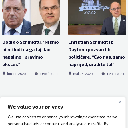
Dodik o Schmidtu: “Nismo
Christian Schmidt iz
ni mi ludi da ga taj dan
Daytona pozvao bh.
hapsimo i pravimo
političare: “Evo nas, samo
eksces”
naprijed, uradite to!”
jun 11, 2025
1 godina ago
maj 26, 2025
1 godina ago
We value your privacy
Copyright © 2026 Bh Dijaspora.
We use cookies to enhance your browsing experience, serve
O nama
personalised ads or content, and analyse our traffic. By
Marketing