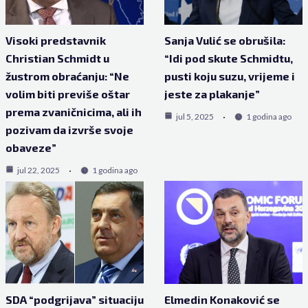
Visoki predstavnik
Sanja Vulić se obrušila:
Christian Schmidt u
“Idi pod skute Schmidtu,
žustrom obraćanju: “Ne
pusti koju suzu, vrijeme i
volim biti previše oštar
jeste za plakanje”
prema zvaničnicima, ali ih
jul 5, 2025
1 godina ago
pozivam da izvrše svoje
obaveze”
jul 22, 2025
1 godina ago
SDA “podgrijava” situaciju
Elmedin Konaković se