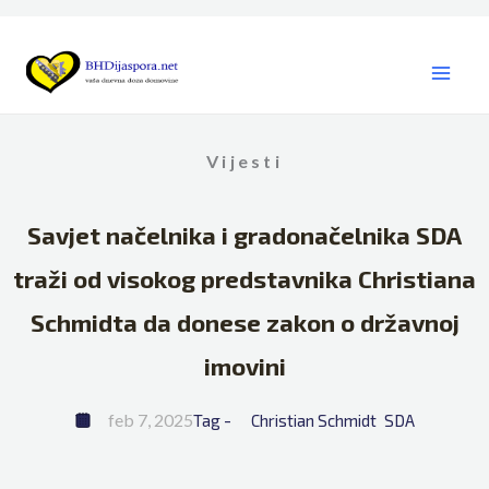
Skip
to
content
Vijesti
Savjet načelnika i gradonačelnika SDA
traži od visokog predstavnika Christiana
Schmidta da donese zakon o državnoj
imovini
feb 7, 2025
Tag - 
Christian Schmidt
SDA