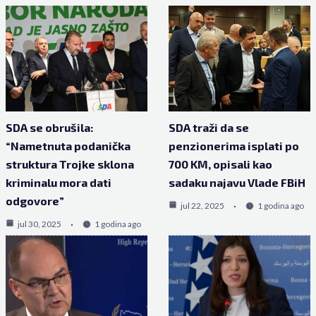
SDA se obrušila:
SDA traži da se
“Nametnuta podanička
penzionerima isplati po
struktura Trojke sklona
700 KM, opisali kao
kriminalu mora dati
sadaku najavu Vlade FBiH
odgovore”
jul 22, 2025
1 godina ago
jul 30, 2025
1 godina ago