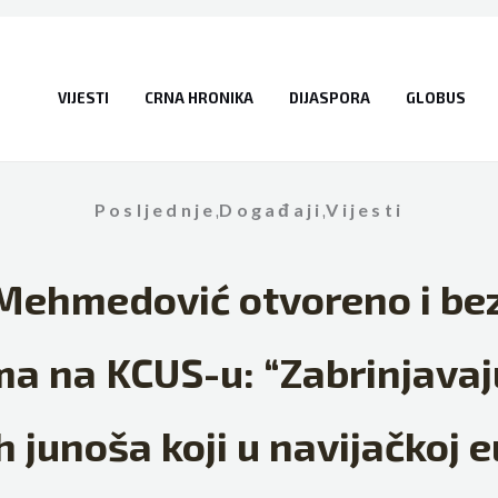
VIJESTI
CRNA HRONIKA
DIJASPORA
GLOBUS
Posljednje
,
Događaji
,
Vijesti
ehmedović otvoreno i be
a na KCUS-u: “Zabrinjavaju
 junoša koji u navijačkoj eu