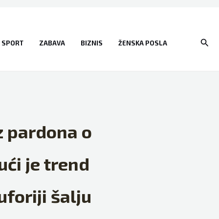
Sear
SPORT
ZABAVA
BIZNIS
ŽENSKA POSLA
z pardona o
ći je trend
foriji šalju