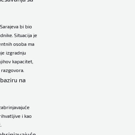
Sarajeva bi bio
nike. Situacija je
entnih osoba ma
uje izgradnju
ihov kapacitet,
 razgovora.
obaziru na
 zabrinjavajuće
ihvatljive i kao
.
zabrinjavajuće