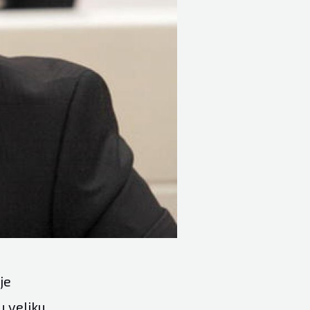
je
u veliku