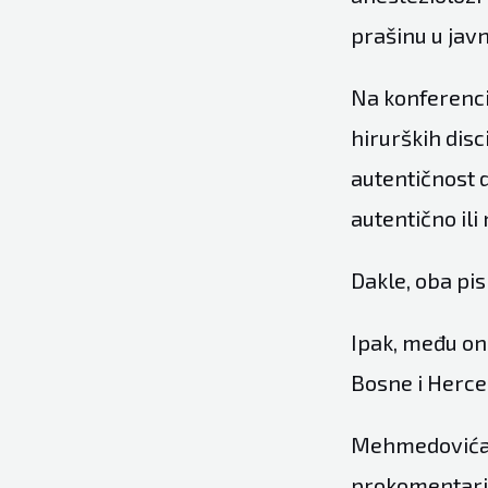
prašinu u javn
Na konferencij
hirurških disc
autentičnost d
autentično ili 
Dakle, oba pis
Ipak, među on
Bosne i Herc
Mehmedovića s
prokomentaris