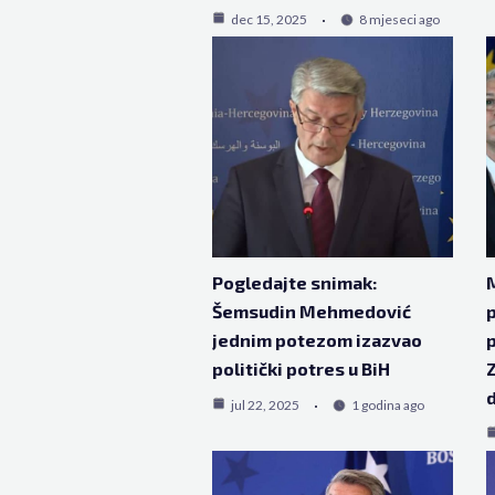
dec 15, 2025
8 mjeseci ago
Pogledajte snimak:
Šemsudin Mehmedović
p
jednim potezom izazvao
p
politički potres u BiH
Z
d
jul 22, 2025
1 godina ago