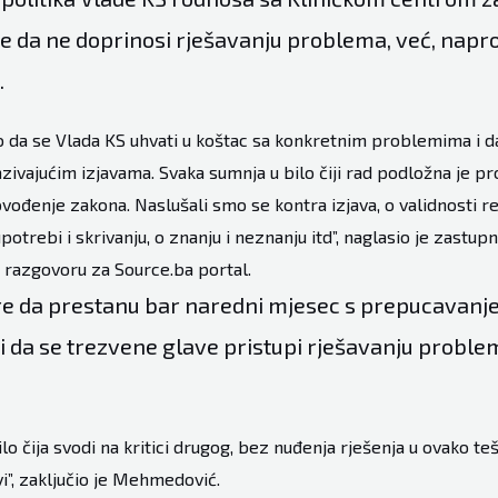
e da ne doprinosi rješavanju problema, već, napro
.
o da se Vlada KS uhvati u koštac sa konkretnim problemima i d
azivajućim izjavama. Svaka sumnja u bilo čiji rad podložna je p
rovođenje zakona. Naslušali smo se kontra izjava, o validnosti re
potrebi i skrivanju, o znanju i neznanju itd”, naglasio je zastup
 razgovoru za Source.ba portal.
re da prestanu bar naredni mjesec s prepucavanje
u i da se trezvene glave pristupi rješavanju probl
ilo čija svodi na kritici drugog, bez nuđenja rješenja u ovako teš
i”, zaključio je Mehmedović.