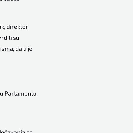
k, direktor
rdili su
sma, da li je
e u Parlamentu
dešavanja sa