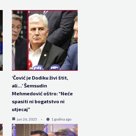
‘Čović je Dodiku živi štit,
ali…’ Šemsudin
Mehmedović oštro: “Neće
spasiti ni bogatstvo ni
utjecaj”
jun 26, 2025
1 godina ago