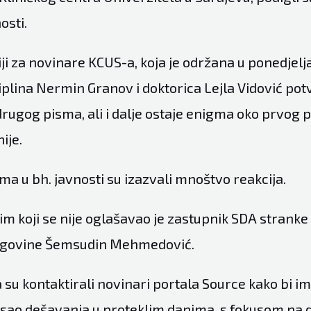
osti.
i za novinare KCUS-a, koja je održana u ponedjelja
iplina Nermin Granov i doktorica Lejla Vidović potv
rugog pisma, ali i dalje ostaje enigma oko prvog pi
nije.
ma u bh. javnosti su izazvali mnoštvo reakcija.
im koji se nije oglašavao je zastupnik SDA strank
egovine Šemsudin Mehmedović.
u kontaktirali novinari portala Source kako bi im
ao dešavanja u proteklim danima, s fokusom na 