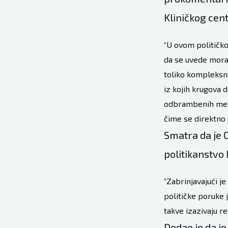
Kliničkog cent
“U ovom političko
da se uvede morat
toliko kompleksn
iz kojih krugova 
odbrambenih mehan
čime se direktno 
Smatra da je 
politikanstvo b
“Zabrinjavajući je
političke poruke j
takve izazivaju re
Dodao je da je