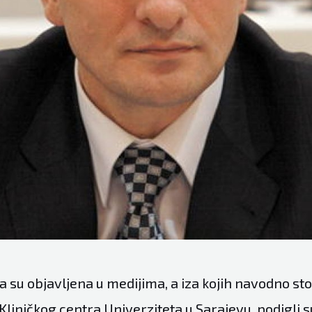
 su objavljena u medijima, a iza kojih navodno sto
Kliničkog centra Univerziteta u Sarajevu, podigli s