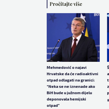
Pročitajte više
Mehmedović o najavi
Hrvatske da će radioaktivni
a
otpad odlagati na granici:
t
“Neka se ne iznenade ako
z
BiH bude u južnom dijelu
p
deponovala hemijski
otpad”