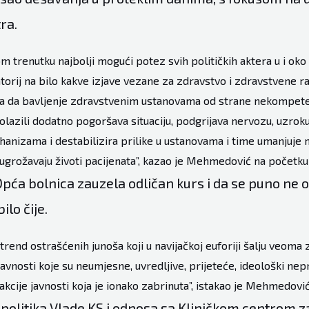
ra.
m trenutku najbolji mogući potez svih političkih aktera u i oko 
orij na bilo kakve izjave vezane za zdravstvo i zdravstvene rad
a da bavljenje zdravstvenim ustanovama od strane nekompet
dolazili dodatno pogoršava situaciju, podgrijava nervozu, uzrok
izama i destabilizira prilike u ustanovama i time umanjuje nj
ugrožavaju životi pacijenata”, kazao je Mehmedović na početku
Opća bolnica zauzela odličan kurs i da se puno ne 
ilo čije.
 trend ostrašćenih junoša koji u navijačkoj euforiji šalju veoma
avnosti koje su neumjesne, uvredljive, prijeteće, ideološki nepr
akcije javnosti koja je ionako zabrinuta”, istakao je Mehmedović
 politika Vlade KS i odnosa sa Kliničkom centrom 