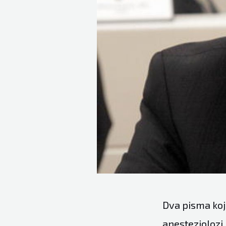
Dva pisma koja
anesteziolozi 