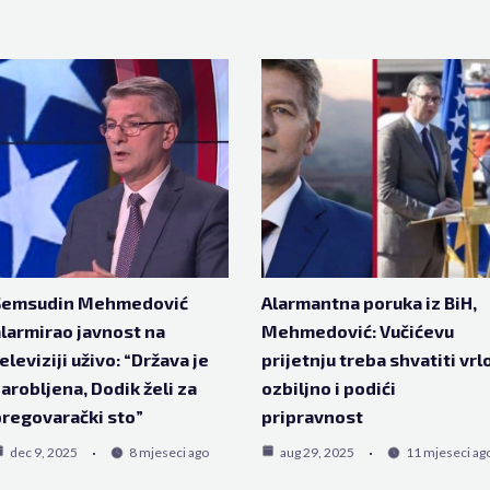
Šemsudin Mehmedović
Alarmantna poruka iz BiH,
larmirao javnost na
Mehmedović: Vučićevu
eleviziji uživo: “Država je
prijetnju treba shvatiti vrl
arobljena, Dodik želi za
ozbiljno i podići
regovarački sto”
pripravnost
dec 9, 2025
8 mjeseci ago
aug 29, 2025
11 mjeseci ag