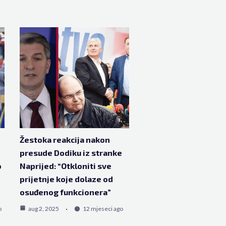
Žestoka reakcija nakon
presude Dodiku iz stranke
o
Naprijed: “Otkloniti sve
prijetnje koje dolaze od
osuđenog funkcionera”
o
aug 2, 2025
12 mjeseci ago