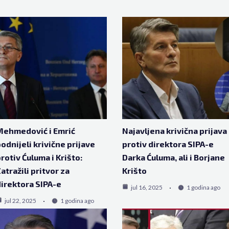
Mehmedović i Emrić
Najavljena krivična prijava
odnijeli krivične prijave
protiv direktora SIPA-e
rotiv Ćuluma i Krišto:
Darka Ćuluma, ali i Borjane
atražili pritvor za
Krišto
irektora SIPA-e
jul 16, 2025
1 godina ago
jul 22, 2025
1 godina ago