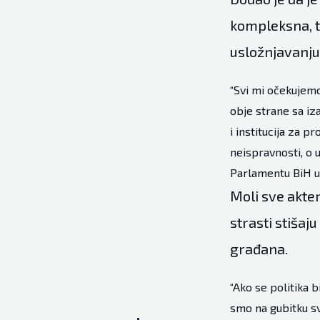
kompleksna, t
usložnjavanju
“Svi mi očekujem
obje strane sa iz
i institucija za p
neispravnosti, o u
Parlamentu BiH u
Moli sve akte
strasti stišaj
građana.
“Ako se politika b
smo na gubitku sv