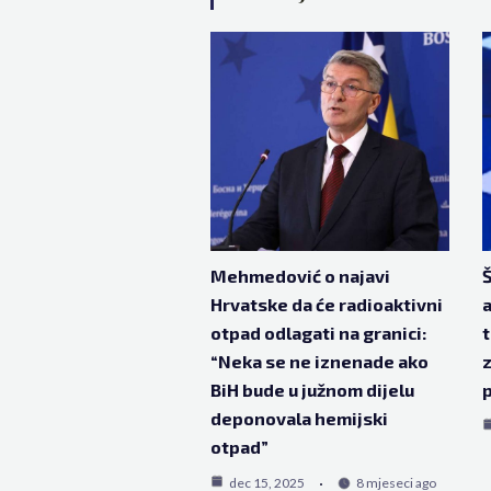
Mehmedović o najavi
Hrvatske da će radioaktivni
a
otpad odlagati na granici:
t
“Neka se ne iznenade ako
z
BiH bude u južnom dijelu
p
deponovala hemijski
otpad”
dec 15, 2025
8 mjeseci ago