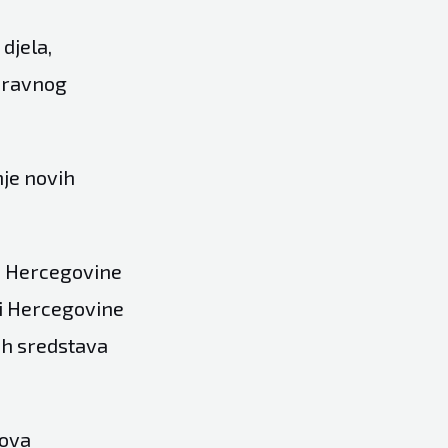
djela,
Upravnog
nje novih
 i Hercegovine
 i Hercegovine
ih sredstava
nova