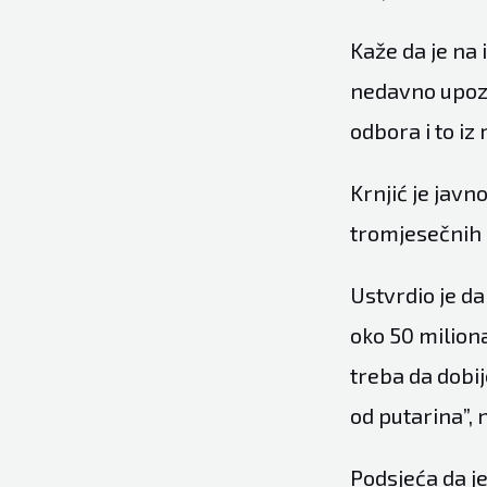
Kaže da je na 
nedavno upozo
odbora i to iz
Krnjić je jav
tromjesečnih 
Ustvrdio je d
oko 50 milion
treba da dobi
od putarina”,
Podsjeća da je