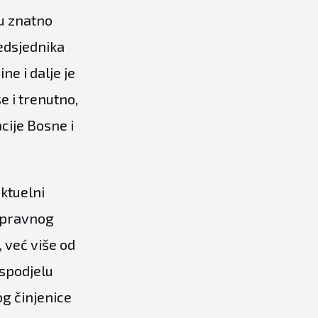
ju znatno
edsjednika
ne i dalje je
e i trenutno,
cije Bosne i
aktuelni
 Upravnog
 već više od
aspodjelu
g činjenice