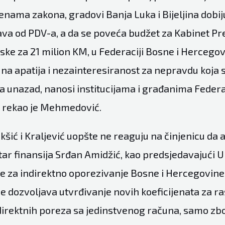
enama zakona, gradovi Banja Luka i Bijeljina dobi
va od PDV-a, a da se poveća budžet za Kabinet Pr
ke za 21 milion KM, u Federaciji Bosne i Hercegovi
na apatija i nezainteresiranost za nepravdu koja s
a unazad, nanosi institucijama i građanima Federa
 rekao je Mehmedović.
kšić i Kraljević uopšte ne reaguju na činjenicu da 
tar finansija Srđan Amidžić, kao predsjedavajući
 za indirektno oporezivanje Bosne i Hercegovine,
e dozvoljava utvrđivanje novih koeficijenata za r
direktnih poreza sa jedinstvenog računa, samo zbo