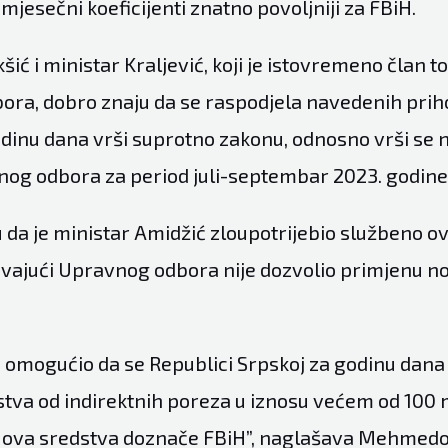
omjesečni koeficijenti znatno povoljniji za FBiH.
kšić i ministar Kraljević, koji je istovremeno član t
ra, dobro znaju da se raspodjela navedenih pri
odinu dana vrši suprotno zakonu, odnosno vrši se 
og odbora za period juli-septembar 2023. godine
 da je ministar Amidžić zloupotrijebio službeno ov
vajući Upravnog odbora nije dozvolio primjenu n
je omogućio da se Republici Srpskoj za godinu dan
tva od indirektnih poreza u iznosu većem od 100 
 ova sredstva doznače FBiH”, naglašava Mehmedo