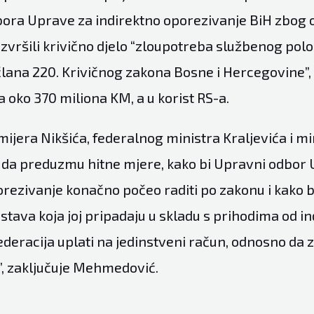
ora Uprave za indirektno oporezivanje BiH zbog
zvršili krivično djelo “zloupotreba službenog polož
člana 220. Krivičnog zakona Bosne i Hercegovine”, 
za oko 370 miliona KM, a u korist RS-a.
jera Nikšića, federalnog ministra Kraljevića i min
 da preduzmu hitne mjere, kako bi Upravni odbor
orezivanje konačno počeo raditi po zakonu i kako b
dstava koja joj pripadaju u skladu s prihodima od i
deracija uplati na jedinstveni račun, odnosno da z
”, zaključuje Mehmedović.