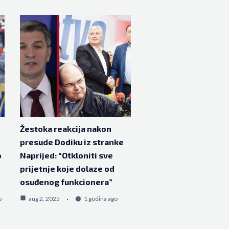
Žestoka reakcija nakon
presude Dodiku iz stranke
o
Naprijed: “Otkloniti sve
prijetnje koje dolaze od
osuđenog funkcionera”
o
aug 2, 2025
1 godina ago