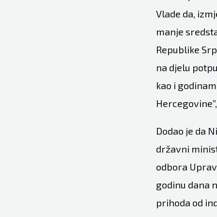
Vlade da, izmj
manje sredsta
Republike Srps
na djelu potpu
kao i godinam
Hercegovine”,
Dodao je da Ni
državni minis
odbora Uprave
godinu dana n
prihoda od in