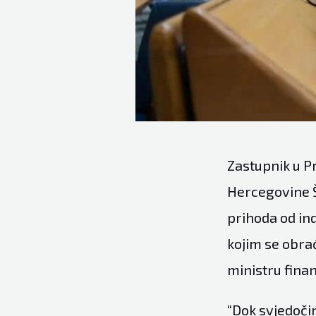
Zastupnik u 
Hercegovine 
prihoda od in
kojim se obra
ministru finan
“Dok svjedoči