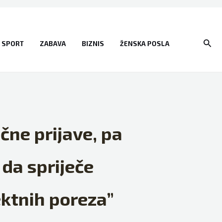
Sear
SPORT
ZABAVA
BIZNIS
ŽENSKA POSLA
ne prijave, pa
 da spriječe
ektnih poreza”