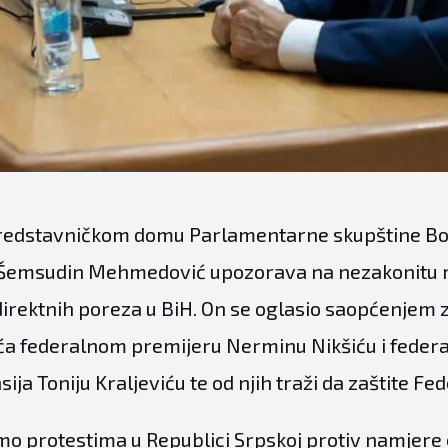
Predstavničkom domu Parlamentarne skupštine Bo
Šemsudin Mehmedović upozorava na nezakonitu 
direktnih poreza u BiH. On se oglasio saopćenjem 
ća federalnom premijeru Nerminu Nikšiću i fede
sija Toniju Kraljeviću te od njih traži da zaštite Fed
mo protestima u Republici Srpskoj protiv namjere 