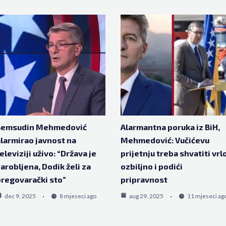
Šemsudin Mehmedović
Alarmantna poruka iz BiH,
larmirao javnost na
Mehmedović: Vučićevu
eleviziji uživo: “Država je
prijetnju treba shvatiti vrl
arobljena, Dodik želi za
ozbiljno i podići
regovarački sto”
pripravnost
dec 9, 2025
8 mjeseci ago
aug 29, 2025
11 mjeseci ag