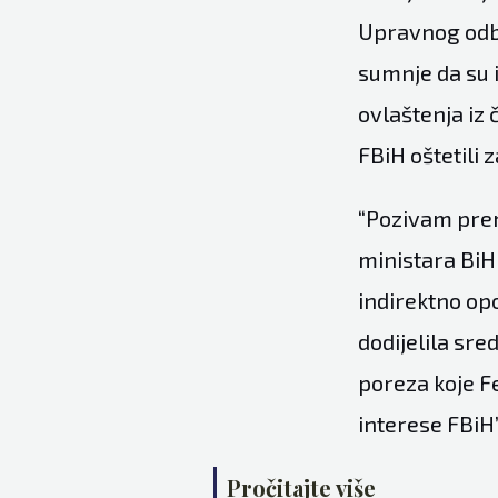
Upravnog odb
sumnje da su i
ovlaštenja iz 
FBiH oštetili 
“Pozivam premi
ministara BiH
indirektno op
dodijelila sre
poreza koje Fe
interese FBiH
Pročitajte više