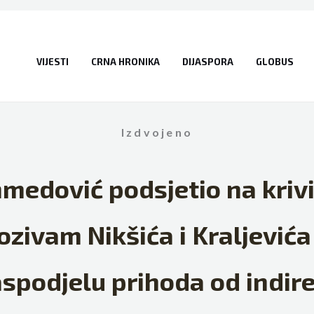
VIJESTI
CRNA HRONIKA
DIJASPORA
GLOBUS
Izdvojeno
edović podsjetio na krivič
ozivam Nikšića i Kraljevića
spodjelu prihoda od indir