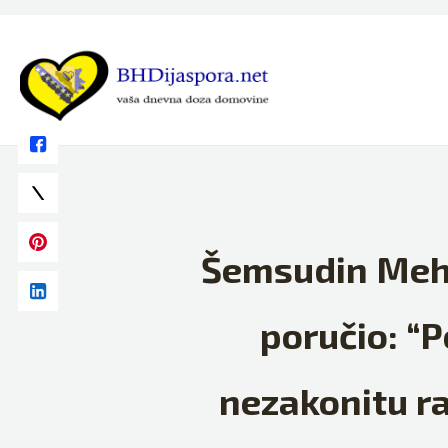
Skip
to
content
Šemsudin Mehm
poručio: “P
nezakonitu ra