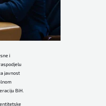
sne i
raspodjelu
za javnost
ralnom
eraciju BiH.
entitetske