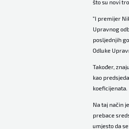
što su novi tr
“I premijer Ni
Upravnog odbo
posljednjih g
Odluke Upravn
Također, znaju
kao predsjeda
koeficijenata.
Na taj način 
prebace sreds
umjesto da se