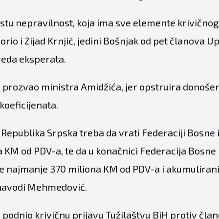
istu nepravilnost, koja ima sve elemente krivičnog 
rio i Zijad Krnjić, jedini Bošnjak od pet članova 
 reda eksperata.
no prozvao ministra Amidžića, jer opstruira donoše
koeficijenata.
a Republika Srpska treba da vrati Federaciji Bosne
a KM od PDV-a, te da u konačnici Federacija Bosne
je najmanje 370 miliona KM od PDV-a i akumuliran
 navodi Mehmedović.
 podnio krivičnu prijavu Tužilaštvu BiH protiv čla