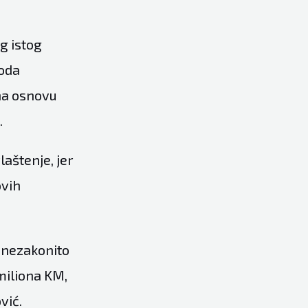
og istog
hoda
na osnovu
.
laštenje, jer
ovih
a nezakonito
miliona KM,
vić.