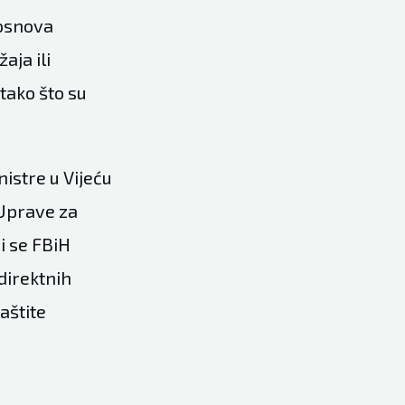
 osnova
aja ili
tako što su
istre u Vijeću
 Uprave za
i se FBiH
ndirektnih
aštite