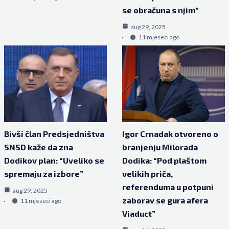
se obračuna s njim”
aug 29, 2025
11 mjeseci ago
Bivši član Predsjedništva
Igor Crnadak otvoreno o
SNSD kaže da zna
branjenju Milorada
Dodikov plan: “Uveliko se
Dodika: “Pod plaštom
spremaju za izbore”
velikih priča,
referenduma u potpuni
aug 29, 2025
zaborav se gura afera
11 mjeseci ago
Viaduct”