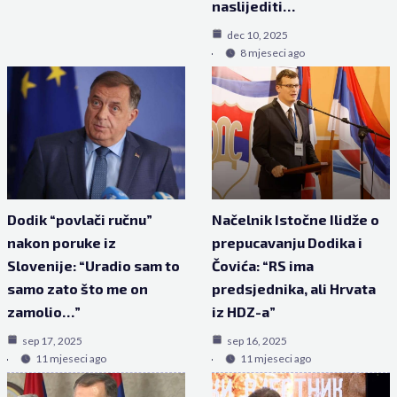
naslijediti…
dec 10, 2025
8 mjeseci ago
Dodik “povlači ručnu”
Načelnik Istočne Ilidže o
nakon poruke iz
prepucavanju Dodika i
Slovenije: “Uradio sam to
Čovića: “RS ima
samo zato što me on
predsjednika, ali Hrvata
zamolio…”
iz HDZ-a”
sep 17, 2025
sep 16, 2025
11 mjeseci ago
11 mjeseci ago