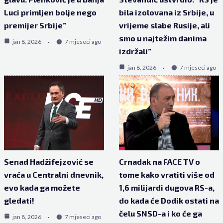
Luci primljen bolje nego
bila izolovana iz Srbije, u
premijer Srbije”
vrijeme slabe Rusije, ali
smo u najtežim danima
jan 8, 2026
7 mjeseci ago
izdržali”
jan 8, 2026
7 mjeseci ago
Senad Hadžifejzović se
Crnadak na FACE TV o
vraća u Centralni dnevnik,
tome kako vratiti više od
evo kada ga možete
1,6 milijardi dugova RS-a,
gledati!
do kada će Dodik ostati na
čelu SNSD-a i ko će ga
jan 8, 2026
7 mjeseci ago