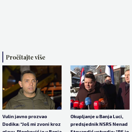
Pročitajte više
Vulin javno prozvao
Okupljanje u Banja Luci,
Dodika: “Još mi zvoni kroz
predsjednik NSRS Nenad
glavu. Plenković je u Banja
Stevandić ustvrdio: “RS je