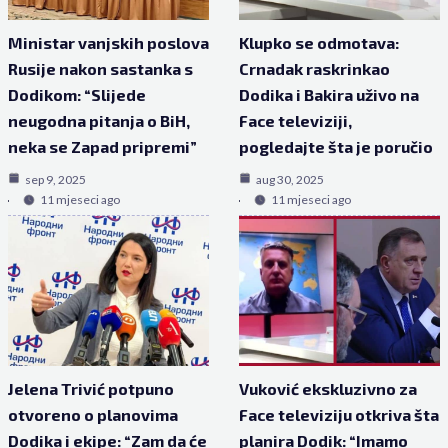
Ministar vanjskih poslova
Klupko se odmotava:
Rusije nakon sastanka s
Crnadak raskrinkao
Dodikom: “Slijede
Dodika i Bakira uživo na
neugodna pitanja o BiH,
Face televiziji,
neka se Zapad pripremi”
pogledajte šta je poručio
sep 9, 2025
aug 30, 2025
11 mjeseci ago
11 mjeseci ago
Jelena Trivić potpuno
Vuković ekskluzivno za
otvoreno o planovima
Face televiziju otkriva šta
Dodika i ekipe: “Zam da će
planira Dodik: “Imamo