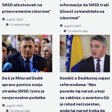
SNSD učestvovati na
informacije da SNSD traži
prijevremenim izborima”
ličnost za kandidata na
izborima!”
aug 30, 2025
11 mjeseci ago
aug 29, 2025
11 mjeseci ago
Da li je Milorad Dodik
Komšić o Dodikovoj najavi
upravo ponizio svoju
referenduma: “Ako
stranku SNSD: Iznio je
povede taj narod, u koji
nevjerovatne podatke
se zaklinje, u avanturu čiji
je ishod neizvjestan,
aug 29, 2025
onda taj narod treba da
11 mjeseci ago