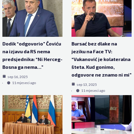
Dodik “odgovorio” Čoviću
Bursać bez dlake na
na izjavu da RS nema
jeziku na Face TV:
predsjednika: “Ni Herceg-
“Vukanović je kolateralna
Bosna ga nema…”
šteta. Kud gonimo,
odgovore ne znamo ni mi”
sep 16, 2025
11 mjeseci ago
sep 13, 2025
11 mjeseci ago