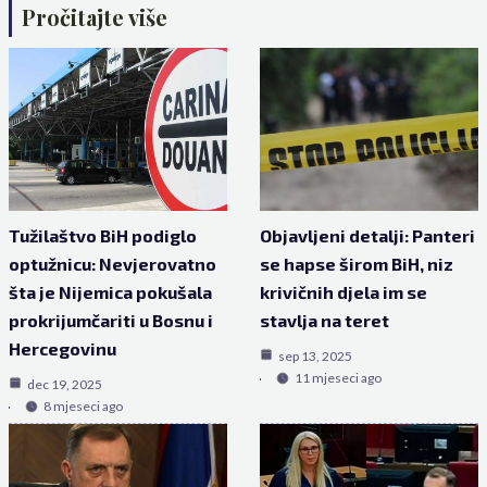
Pročitajte više
Tužilaštvo BiH podiglo
Objavljeni detalji: Panteri
optužnicu: Nevjerovatno
se hapse širom BiH, niz
šta je Nijemica pokušala
krivičnih djela im se
prokrijumčariti u Bosnu i
stavlja na teret
Hercegovinu
sep 13, 2025
11 mjeseci ago
dec 19, 2025
8 mjeseci ago