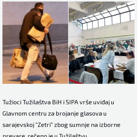
Tužioci Tužilaštva BiH i SIPA vrše uviđaj u
Glavnom centru za brojanje glasova u
sarajevskoj “Zetri” zbog sumnje na izborne
prevare, rečeno je u Tužilaštvu.