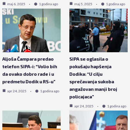
maj 6, 2025
1 godina ago
maj 5, 2025
1 godina ago
Aljoša Čampara predao
SIPA se oglasila o
telefon SIPA-i: “Volio bih
pokušaju hapšenja
da ovako dobro rade i u
Dodika: “U cilju
predmetu Dodik u RS-u”
sprečavanja sukoba
angažovan manji broj
apr 24, 2025
1 godina ago
policajaca”
apr 24, 2025
1 godina ago