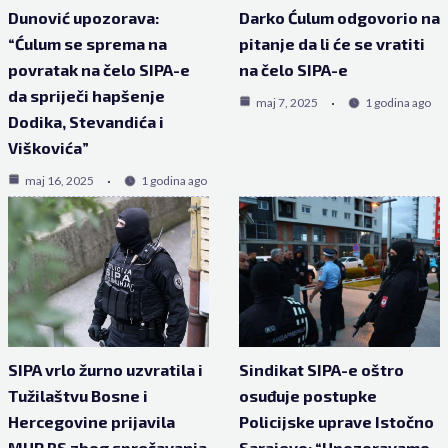
Dunović upozorava:
Darko Ćulum odgovorio na
“Ćulum se sprema na
pitanje da li će se vratiti
povratak na čelo SIPA-e
na čelo SIPA-e
da spriječi hapšenje
maj 7, 2025
1 godina ago
Dodika, Stevandića i
Viškovića”
maj 16, 2025
1 godina ago
SIPA vrlo žurno uzvratila i
Sindikat SIPA-e oštro
Tužilaštvu Bosne i
osuđuje postupke
Hercegovine prijavila
Policijske uprave Istočno
MUP RS zbog sprečavanja
Sarajevo: “Upozoravamo