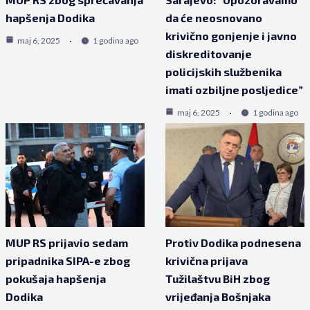
hapšenja Dodika
da će neosnovano
krivično gonjenje i javno
maj 6, 2025
1 godina ago
diskreditovanje
policijskih službenika
imati ozbiljne posljedice”
maj 6, 2025
1 godina ago
MUP RS prijavio sedam
Protiv Dodika podnesena
pripadnika SIPA-e zbog
krivična prijava
pokušaja hapšenja
Tužilaštvu BiH zbog
Dodika
vrijeđanja Bošnjaka