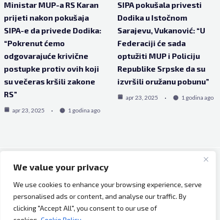
Ministar MUP-a RS Karan
SIPA pokušala privesti
prijeti nakon pokušaja
Dodika u Istočnom
SIPA-e da privede Dodika:
Sarajevu, Vukanović: “U
“Pokrenut ćemo
Federaciji će sada
odgovarajuće krivične
optužiti MUP i Policiju
postupke protiv ovih koji
Republike Srpske da su
su večeras kršili zakone
izvršili oružanu pobunu”
RS”
apr 23, 2025
1 godina ago
apr 23, 2025
1 godina ago
We value your privacy
Copyright © 2026 Bh Dijaspora.
We use cookies to enhance your browsing experience, serve
O nama
personalised ads or content, and analyse our traffic. By
Marketing
clicking "Accept All", you consent to our use of
Uslovi korištenja
cookies.
Cookie Policy