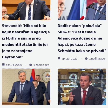
Stevandić: “Niko od bilo
Dodik nakon “pokušaja”
kojih naoružanih agencija
SIPA-e: “Brat Kemala
iz FBiH ne smije preći
Ademovića došao da me
međuentitetsku liniju jer
hapsi, pokazat ćemo
je to zabranjeno
Schmidtu kako se privodi”
Daytonom”
apr 23, 2025
1 godina ago
apr 24, 2025
1 godina ago