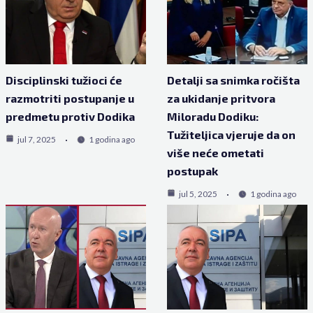
Disciplinski tužioci će
Detalji sa snimka ročišta
razmotriti postupanje u
za ukidanje pritvora
predmetu protiv Dodika
Miloradu Dodiku:
Tužiteljica vjeruje da on
jul 7, 2025
1 godina ago
više neće ometati
postupak
jul 5, 2025
1 godina ago