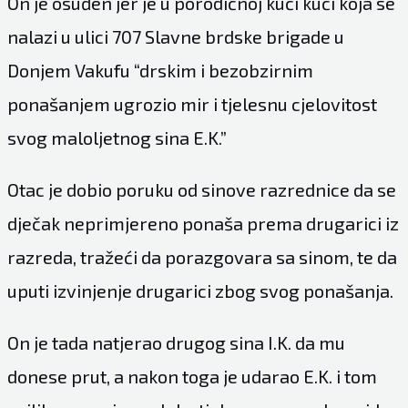
On je osuđen jer je u porodičnoj kući kući koja se
nalazi u ulici 707 Slavne brdske brigade u
Donjem Vakufu “drskim i bezobzirnim
ponašanjem ugrozio mir i tjelesnu cjelovitost
svog maloljetnog sina E.K.”
Otac je dobio poruku od sinove razrednice da se
dječak neprimjereno ponaša prema drugarici iz
razreda, tražeći da porazgovara sa sinom, te da
uputi izvinjenje drugarici zbog svog ponašanja.
On je tada natjerao drugog sina I.K. da mu
donese prut, a nakon toga je udarao E.K. i tom