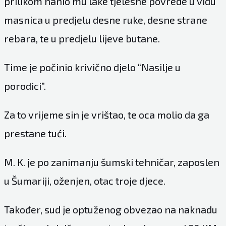
prilikom nanio mu lake tjelesne povrede u vidu
masnica u predjelu desne ruke, desne strane
rebara, te u predjelu lijeve butane.
Time je počinio krivično djelo “Nasilje u
porodici”.
Za to vrijeme sin je vrištao, te oca molio da ga
prestane tući.
M. K. je po zanimanju šumski tehničar, zaposlen
u Šumariji, oženjen, otac troje djece.
Također, sud je optuženog obvezao na naknadu