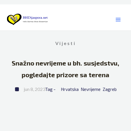
Skip
to
content
Vijesti
Snažno nevrijeme u bh. susjedstvu,
pogledajte prizore sa terena
jun 8, 2023
Tag - 
Hrvatska
Nevrijeme
Zagreb