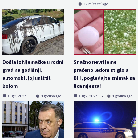
12 mjeseci ago
Došla iz Njemačke u rodni
Snažno nevrijeme
grad na godišnji,
praćeno ledom stiglo u
automobil joj uništili
BiH, pogledajte snimak sa
bojom
lica mjesta!
aug 2, 2025
1 godina ago
aug 2, 2025
1 godina ago