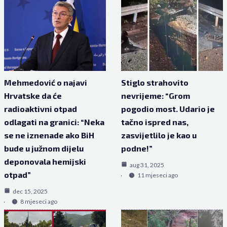
Mehmedović o najavi
Stiglo strahovito
Hrvatske da će
nevrijeme: “Grom
radioaktivni otpad
pogodio most. Udario je
odlagati na granici: “Neka
tačno ispred nas,
se ne iznenade ako BiH
zasvijetlilo je kao u
bude u južnom dijelu
podne!”
deponovala hemijski
aug 31, 2025
otpad”
11 mjeseci ago
dec 15, 2025
8 mjeseci ago