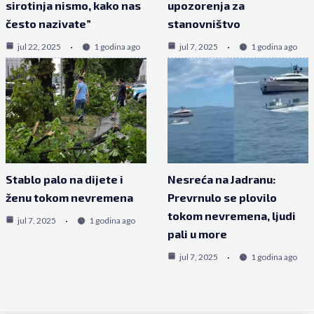
sirotinja nismo, kako nas
upozorenja za
često nazivate”
stanovništvo
jul 22, 2025
1 godina ago
jul 7, 2025
1 godina ago
Stablo palo na dijete i
Nesreća na Jadranu:
ženu tokom nevremena
Prevrnulo se plovilo
tokom nevremena, ljudi
jul 7, 2025
1 godina ago
pali u more
jul 7, 2025
1 godina ago