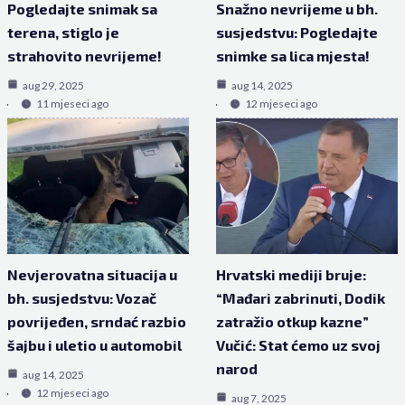
Pogledajte snimak sa
Snažno nevrijeme u bh.
terena, stiglo je
susjedstvu: Pogledajte
strahovito nevrijeme!
snimke sa lica mjesta!
aug 29, 2025
aug 14, 2025
11 mjeseci ago
12 mjeseci ago
Nevjerovatna situacija u
Hrvatski mediji bruje:
bh. susjedstvu: Vozač
“Mađari zabrinuti, Dodik
povrijeđen, srndać razbio
zatražio otkup kazne”
šajbu i uletio u automobil
Vučić: Stat ćemo uz svoj
narod
aug 14, 2025
12 mjeseci ago
aug 7, 2025