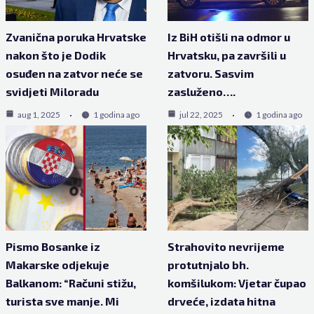
Zvanična poruka Hrvatske
Iz BiH otišli na odmor u
nakon što je Dodik
Hrvatsku, pa završili u
osuđen na zatvor neće se
zatvoru. Sasvim
svidjeti Miloradu
zasluženo….
aug 1, 2025
1 godina ago
jul 22, 2025
1 godina ago
Pismo Bosanke iz
Strahovito nevrijeme
Makarske odjekuje
protutnjalo bh.
Balkanom: “Računi stižu,
komšilukom: Vjetar čupao
turista sve manje. Mi
drveće, izdata hitna