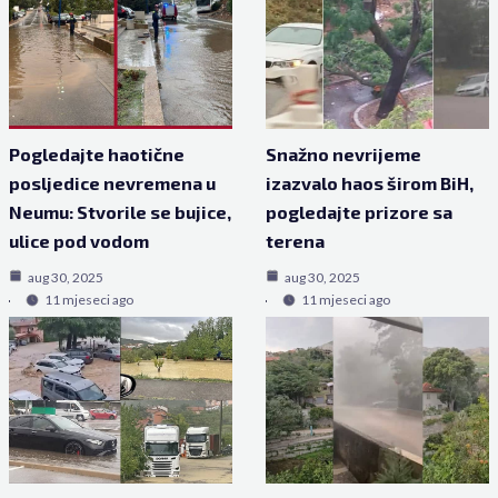
Pogledajte haotične
Snažno nevrijeme
posljedice nevremena u
izazvalo haos širom BiH,
Neumu: Stvorile se bujice,
pogledajte prizore sa
ulice pod vodom
terena
aug 30, 2025
aug 30, 2025
11 mjeseci ago
11 mjeseci ago