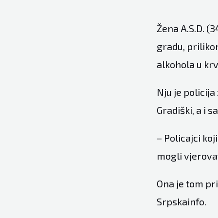
Žena A.S.D. (3
gradu, priliko
alkohola u krv
Nju je policija
Gradiški, a i s
– Policajci koj
mogli vjerovat
Ona je tom pri
Srpskainfo.