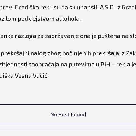
upravi Gradiška rekli su da su uhapsili A.S.D. iz Gra
ozilom pod dejstvom alkohola.
anka razloga za zadržavanje ona je puštena na sl
n prekršajni nalog zbog počinjenih prekršaja iz Za
jednosti saobraćaja na putevima u BiH – rekla j
iška Vesna Vučić.
No Post Found