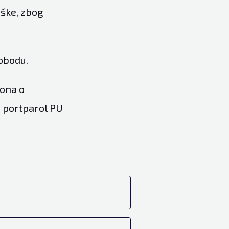
diške, zbog
obodu.
kona o
e portparol PU