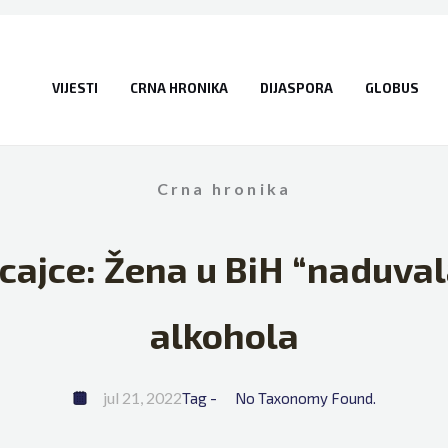
VIJESTI
CRNA HRONIKA
DIJASPORA
GLOBUS
Crna hronika
icajce: Žena u BiH “naduva
alkohola
jul 21, 2022
Tag - 
No Taxonomy Found.