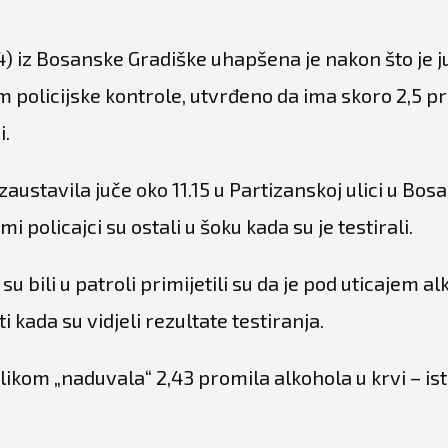
4) iz Bosanske Gradiške uhapšena je nakon što je 
m policijske kontrole, utvrđeno da ima skoro 2,5 p
i.
 zaustavila juče oko 11.15 u Partizanskoj ulici u Bos
ami policajci su ostali u šoku kada su je testirali.
i su bili u patroli primijetili su da je pod uticajem al
i kada su vidjeli rezultate testiranja.
likom „naduvala“ 2,43 promila alkohola u krvi – ist