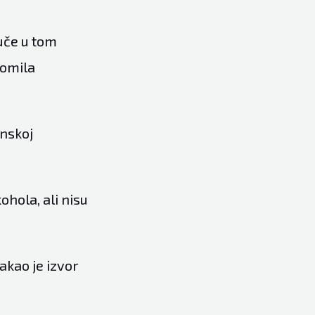
juče u tom
romila
anskoj
kohola, ali nisu
akao je izvor