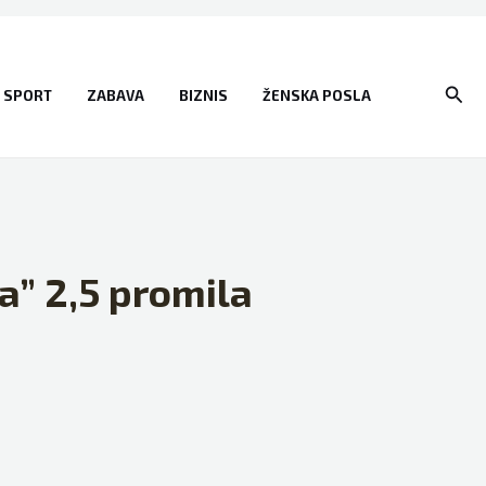
Sear
SPORT
ZABAVA
BIZNIS
ŽENSKA POSLA
la” 2,5 promila