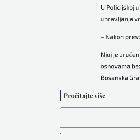
U Policijskoj 
upravljanja v
– Nakon prest
Njoj je uruče
osnovama bezb
Bosanska Grad
Pročitajte više