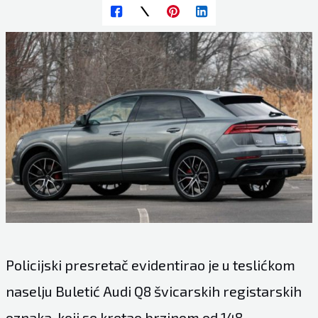
Policijski presretač evidentirao je u teslićkom
naselju Buletić Audi Q8 švicarskih registarskih
oznaka, koji se kretao brzinom od 148