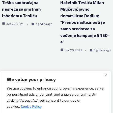
Teška saobraćajna
Načelnik Teslića Milan
nesreća sa smrtnim
Miličević javno
ishodom u Tesliću
demaskirao Dodika:
“Prenos nadležnosti je
dec 22, 2021
5 godina ago
samo sredstvo za
vođenje kampanje SNSD-
a”
dec 20, 2021
5 godina ago
We value your privacy
Copyright © 2026 Bh Dijaspora.
We use cookies to enhance your browsing experience, serve
O nama
personalised ads or content, and analyse our traffic. By
Marketing
clicking "Accept All", you consent to our use of
Uslovi korištenja
cookies.
Cookie Policy
Impressum