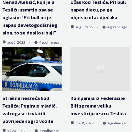
Nenad Aleksić, koji je u
Užas kod Teslića: Pit bull
Tesliću usmrtio psa se
napao djecu, pa ga
oglasio: “Pit bull mi je
objesio otac dječaka
napao devetogodišnjeg
aug 3, 2022
4 godine ago
sina, to se desilo u huji”
aug 5, 2022
4 godine ago
Strašna nesreća kod
Kompanija iz Federacije
Teslića: Poginuo mladić,
BiH sprema veliku
vatrogasci izvlačili
investiciju u srcu Teslića
povrijeđenog iz vozila
maj 8, 2022
4 godine ago
jul 20, 2022
4 godine ago