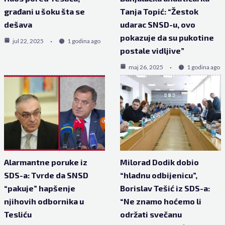
građani u šoku šta se
Tanja Topić: “Žestok
dešava
udarac SNSD-u, ovo
pokazuje da su pukotine
jul 22, 2025
1 godina ago
postale vidljive”
maj 26, 2025
1 godina ago
Alarmantne poruke iz
Milorad Dodik dobio
SDS-a: Tvrde da SNSD
“hladnu odbijenicu”,
“pakuje” hapšenje
Borislav Tešić iz SDS-a:
njihovih odbornika u
“Ne znamo hoćemo li
Tesliću
održati svečanu