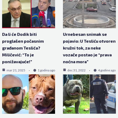
Da li će Dodik biti
Urnebesan snimak se
proglašen počasnim
pojavio: U Tesliću otvoren
građanom Teslića?
kružni tok, za neke
Miličević: “To je
vozače postao je “prava
ponižavajuće!”
noćna mora”
mar 21, 2025
1 godina ago
dec 31, 2022
4 godine ago