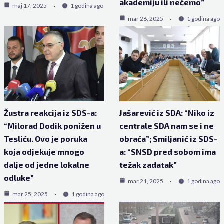
akademiju ili nećemo”
maj 17, 2025
1 godina ago
mar 26, 2025
1 godina ago
Žustra reakcija iz SDS-a:
Jašarević iz SDA: “Niko iz
“Milorad Dodik ponižen u
centrale SDA nam se i ne
Tesliću. Ovo je poruka
obraća”; Smiljanić iz SDS-
koja odjekuje mnogo
a: “SNSD pred sobom ima
dalje od jedne lokalne
težak zadatak”
odluke”
mar 21, 2025
1 godina ago
mar 25, 2025
1 godina ago