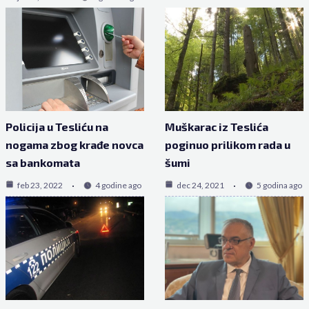
Policija u Tesliću na
Muškarac iz Teslića
nogama zbog krađe novca
poginuo prilikom rada u
sa bankomata
šumi
feb 23, 2022
4 godine ago
dec 24, 2021
5 godina ago