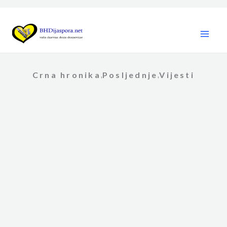
Skip
to
content
Crna hronika
Posljednje
Vijesti
,
,