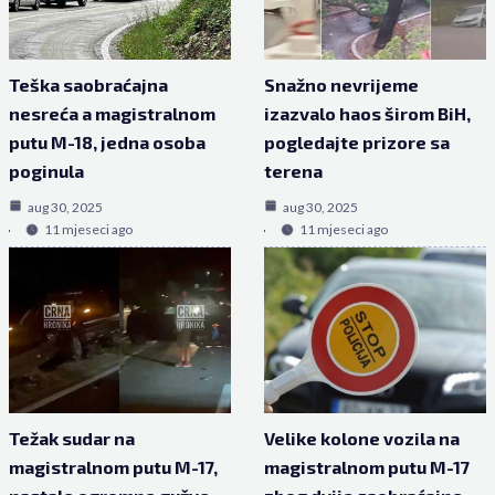
Teška saobraćajna
Snažno nevrijeme
nesreća a magistralnom
izazvalo haos širom BiH,
putu M-18, jedna osoba
pogledajte prizore sa
poginula
terena
aug 30, 2025
aug 30, 2025
11 mjeseci ago
11 mjeseci ago
Težak sudar na
Velike kolone vozila na
magistralnom putu M-17,
magistralnom putu M-17