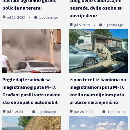
nastale ogromne gužve,
zbog dvije saobraćajne
policija na terenu
nesreće, dvije osobe su
povrijeđene
jul 23, 2025
1 godina ago
jul 6, 2025
1 godina ago
Pogledajte snimak sa
Ispao teret iz kamiona na
magistralnog puta M-17:
magistralnom putu M-17,
Građani gasili vatru nakon
vozila ovim dijelom puta
što se zapalio automobil
prolaze naizmjenično
jul 5, 2025
1 godina ago
jun 26, 2025
1 godina ago