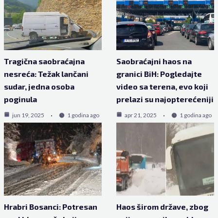
Tragična saobraćajna
Saobraćajni haos na
nesreća: Težak lančani
granici BiH: Pogledajte
sudar, jedna osoba
video sa terena, evo koji
poginula
prelazi su najopterećeniji
jun 19, 2025
1 godina ago
apr 21, 2025
1 godina ago
Hrabri Bosanci: Potresan
Haos širom države, zbog