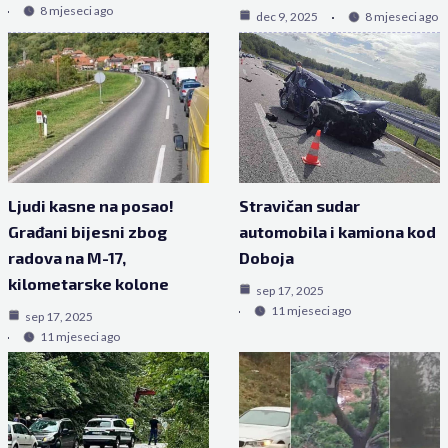
8 mjeseci ago
dec 9, 2025
8 mjeseci ago
Ljudi kasne na posao!
Stravičan sudar
Građani bijesni zbog
automobila i kamiona kod
radova na M-17,
Doboja
kilometarske kolone
sep 17, 2025
11 mjeseci ago
sep 17, 2025
11 mjeseci ago