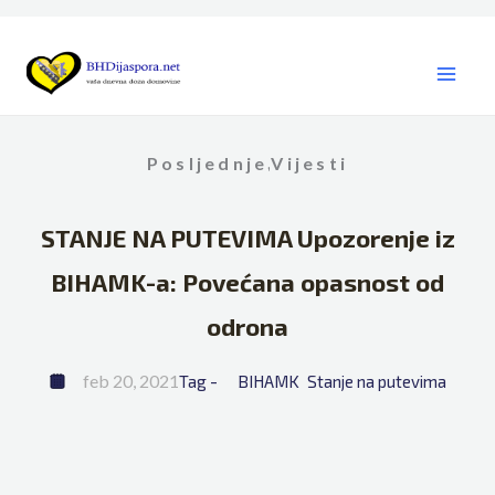
Skip
to
content
Posljednje
Vijesti
,
STANJE NA PUTEVIMA Upozorenje iz
BIHAMK-a: Povećana opasnost od
odrona
feb 20, 2021
Tag - 
BIHAMK
Stanje na putevima