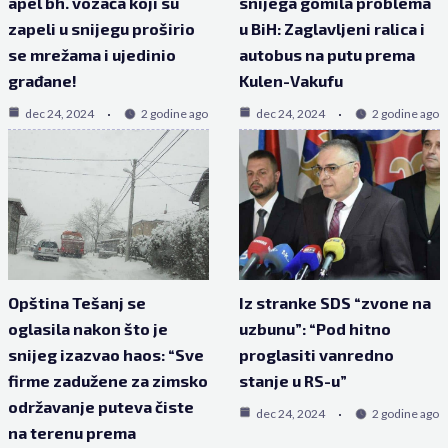
apel bh. vozača koji su
snijega gomila problema
zapeli u snijegu proširio
u BiH: Zaglavljeni ralica i
se mrežama i ujedinio
autobus na putu prema
građane!
Kulen-Vakufu
dec 24, 2024
2 godine ago
dec 24, 2024
2 godine ago
Opština Tešanj se
Iz stranke SDS “zvone na
oglasila nakon što je
uzbunu”: “Pod hitno
snijeg izazvao haos: “Sve
proglasiti vanredno
firme zadužene za zimsko
stanje u RS-u”
održavanje puteva čiste
dec 24, 2024
2 godine ago
na terenu prema