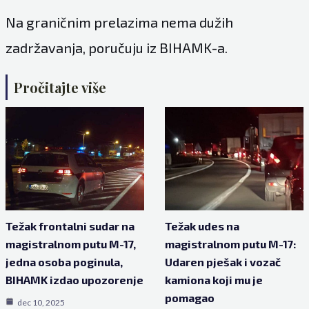
Na graničnim prelazima nema dužih
zadržavanja, poručuju iz
BIHAMK-a
.
Pročitajte više
Težak frontalni sudar na
Težak udes na
magistralnom putu M-17,
magistralnom putu M-17:
jedna osoba poginula,
Udaren pješak i vozač
BIHAMK izdao upozorenje
kamiona koji mu je
pomagao
dec 10, 2025