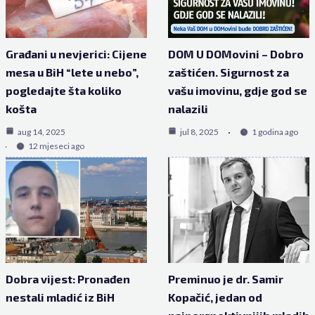
Građani u nevjerici: Cijene
DOM U DOMovini – Dobro
mesa u BiH “lete u nebo”,
zaštićen. Sigurnost za
pogledajte šta koliko
vašu imovinu, gdje god se
košta
nalazili
aug 14, 2025
jul 8, 2025
1 godina ago
12 mjeseci ago
Dobra vijest: Pronađen
Preminuo je dr. Samir
nestali mladić iz BiH
Kopačić, jedan od