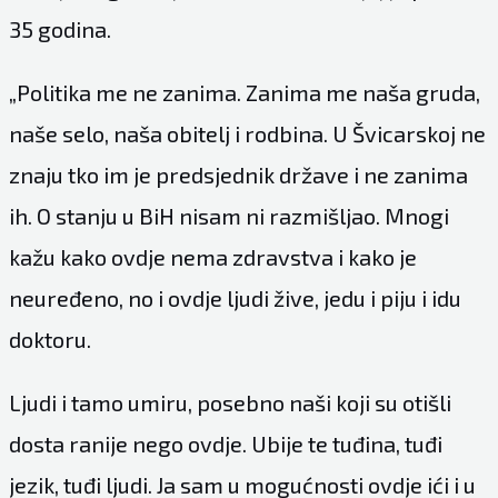
35 godina.
„Politika me ne zanima. Zanima me naša gruda,
naše selo, naša obitelj i rodbina. U Švicarskoj ne
znaju tko im je predsjednik države i ne zanima
ih. O stanju u BiH nisam ni razmišljao. Mnogi
kažu kako ovdje nema zdravstva i kako je
neuređeno, no i ovdje ljudi žive, jedu i piju i idu
doktoru.
Ljudi i tamo umiru, posebno naši koji su otišli
dosta ranije nego ovdje. Ubije te tuđina, tuđi
jezik, tuđi ljudi. Ja sam u mogućnosti ovdje ići i u