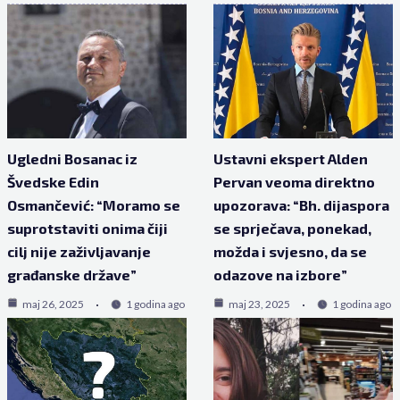
Ugledni Bosanac iz
Ustavni ekspert Alden
Švedske Edin
Pervan veoma direktno
Osmančević: “Moramo se
upozorava: “Bh. dijaspora
suprotstaviti onima čiji
se sprječava, ponekad,
cilj nije zaživljavanje
možda i svjesno, da se
građanske države”
odazove na izbore”
maj 26, 2025
1 godina ago
maj 23, 2025
1 godina ago