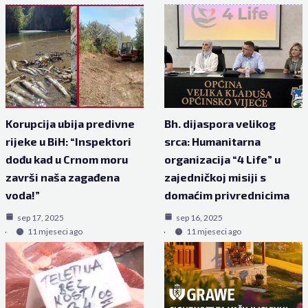
Korupcija ubija predivne
Bh. dijaspora velikog
rijeke u BiH: “Inspektori
srca: Humanitarna
dođu kad u Crnom moru
organizacija “4 Life” u
završi naša zagađena
zajedničkoj misiji s
voda!”
domaćim privrednicima
sep 17, 2025
sep 16, 2025
11 mjeseci ago
11 mjeseci ago