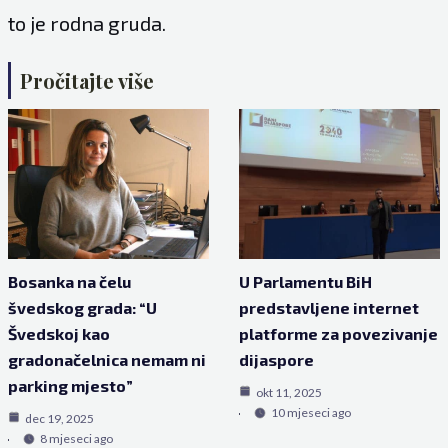
to je rodna gruda.
Pročitajte više
Bosanka na čelu
U Parlamentu BiH
švedskog grada: “U
predstavljene internet
Švedskoj kao
platforme za povezivanje
gradonačelnica nemam ni
dijaspore
parking mjesto”
okt 11, 2025
10 mjeseci ago
dec 19, 2025
8 mjeseci ago