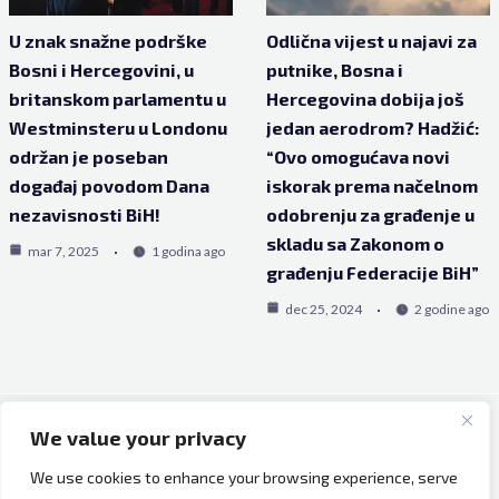
U znak snažne podrške
Odlična vijest u najavi za
Bosni i Hercegovini, u
putnike, Bosna i
britanskom parlamentu u
Hercegovina dobija još
Westminsteru u Londonu
jedan aerodrom? Hadžić:
održan je poseban
“Ovo omogućava novi
događaj povodom Dana
iskorak prema načelnom
nezavisnosti BiH!
odobrenju za građenje u
skladu sa Zakonom o
mar 7, 2025
1 godina ago
građenju Federacije BiH”
dec 25, 2024
2 godine ago
We value your privacy
Copyright © 2026 Bh Dijaspora.
We use cookies to enhance your browsing experience, serve
O nama