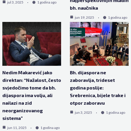
najperspektivnijih mladih
jul 3, 2025
1 godina ago
bh. naučnika
jun 19, 2025
1 godina ago
Nedim Makarević jako
Bh. dijaspora ne
direktan: “Nažalost, često
zaboravlja, trideset
svjedočimo tome da bh.
godina poslije:
dijaspora ima volju, ali
Srebrenica, bijele trake i
nailazi na zid
otpor zaboravu
neorganizovanog
jun 3, 2025
1 godina ago
sistema”
jun 11, 2025
1 godina ago