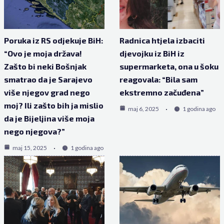
Poruka iz RS odjekuje BiH:
Radnica htjela izbaciti
“Ovo je moja država!
djevojku iz BiH iz
Zašto bi neki Bošnjak
supermarketa, ona u šoku
smatrao da je Sarajevo
reagovala: “Bila sam
više njegov grad nego
ekstremno začuđena”
moj? Ili zašto bih ja mislio
maj 6, 2025
1 godina ago
da je Bijeljina više moja
nego njegova?”
maj 15, 2025
1 godina ago