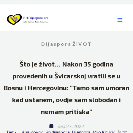
Skip
to
content
Dijaspora
ŽIVOT
,
Što je život… Nakon 35 godina
provedenih u Švicarskoj vratili se u
Bosnu i Hercegovinu: “Tamo sam umoran
kad ustanem, ovdje sam slobodan i
nemam pritiska”
sep 27, 2022
Tag - 
Ana Kovčić
Bh dijaspora
Dijaspora
Mijo Kovčić
Život