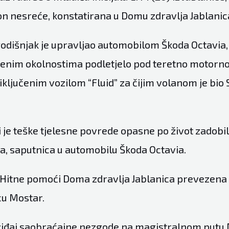
n nesreće, konstatirana u Domu zdravlja Jablanic
odišnjak je upravljao automobilom Škoda Octavia, 
jenim okolnostima podletjelo pod teretno motorno
ključenim vozilom “Fluid” za čijim volanom je bio 
 je teške tjelesne povrede opasne po život zadobila I
ja, saputnica u automobilu Škoda Octavia.
 Hitne pomoći Doma zdravlja Jablanica prevezena 
cu Mostar.
viđaj saobraćajne nezgode na magistralnom putu 