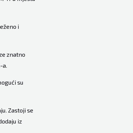
ježeno i
oze znatno
-a.
mogući su
u. Zastoji se
dodaju iz