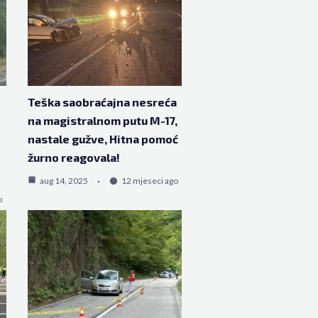
Teška saobraćajna nesreća
na magistralnom putu M-17,
nastale gužve, Hitna pomoć
žurno reagovala!
aug 14, 2025
12 mjeseci ago
o