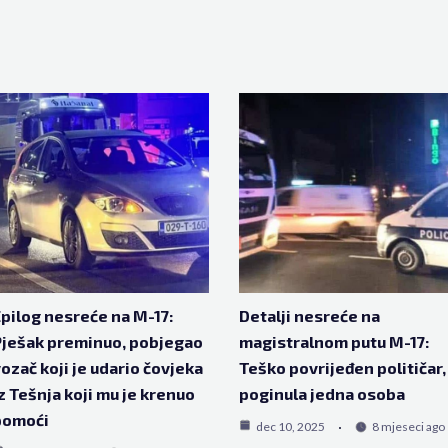
pilog nesreće na M-17:
Detalji nesreće na
ješak preminuo, pobjegao
magistralnom putu M-17:
ozač koji je udario čovjeka
Teško povrijeđen političar,
z Tešnja koji mu je krenuo
poginula jedna osoba
pomoći
dec 10, 2025
8 mjeseci ago