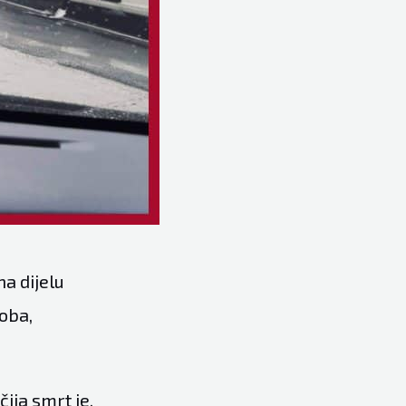
na dijelu
oba,
čija smrt je,