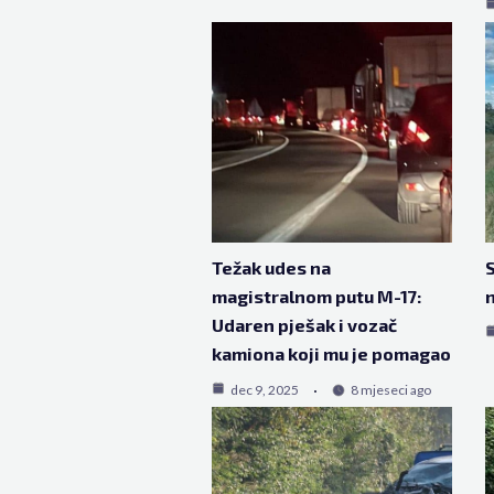
Težak udes na
S
magistralnom putu M-17:
n
Udaren pješak i vozač
kamiona koji mu je pomagao
dec 9, 2025
8 mjeseci ago