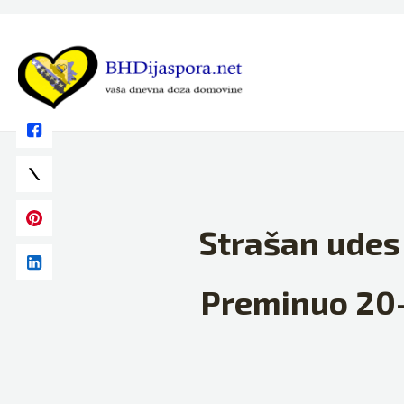
Skip
to
content
Strašan udes
Preminuo 20-