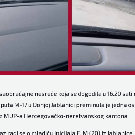
saobraćajne nesreće koja se dogodila u 16.20 sati 
puta M-17 u Donjoj Jablanici preminula je jedna os
 iz MUP-a Hercegovačko-neretvanskog kantona.
z radi se o mladiću inicijala E. M (20) iz Jablanice, 