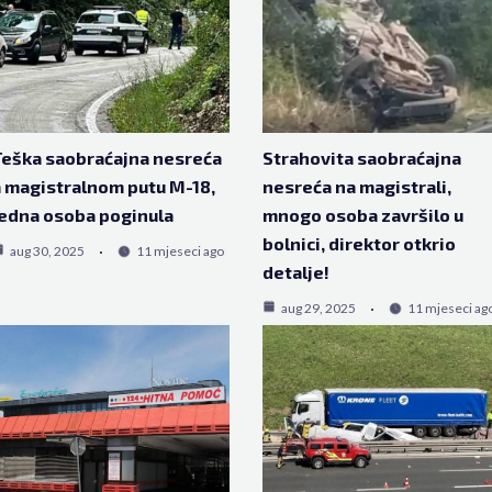
eška saobraćajna nesreća
Strahovita saobraćajna
 magistralnom putu M-18,
nesreća na magistrali,
edna osoba poginula
mnogo osoba završilo u
bolnici, direktor otkrio
aug 30, 2025
11 mjeseci ago
detalje!
aug 29, 2025
11 mjeseci ag