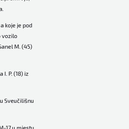
a.
a koje je pod
 vozilo
Sanel M. (45)
. P. (18) iz
u Sveučilišnu
M-17 u mjestu