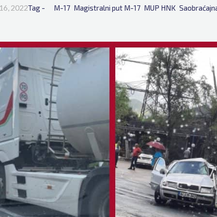
16, 2022
Tag - 
M-17
Magistralni put M-17
MUP HNK
Saobraćajn