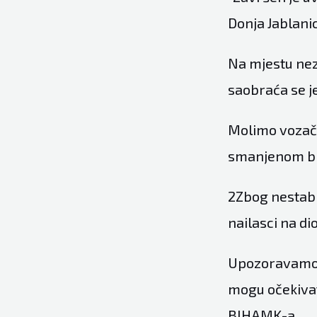
Donja Jablanic
Na mjestu nezg
saobraća se j
Molimo vozače
smanjenom brz
2Zbog nestabi
nailasci na di
Upozoravamo i
mogu očekivat
BIHAMK-a.