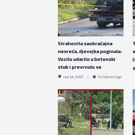
Strahovita saobraćajna
T
nesreća, djevojka poginula:
a
Vozilo udarilo u betonski
j
stub i prevrnulo se
sep 16, 2025
11 mjeseci ago