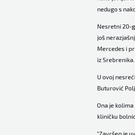
nedugo s nako
Nesretni 20-g
još nerazjašn
Mercedes i pri
iz Srebrenika.
U ovoj nesreći
Buturović Pol
Ona je kolima
kliničku bolni
“Završen je u