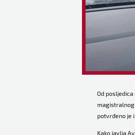
Od posljedica 
magistralnog 
potvrđeno je
Kako javlja Ava