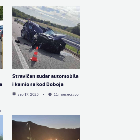
Stravičan sudar automobila
a
i kamiona kod Doboja
sep 17, 2025
11 mjeseci ago
o