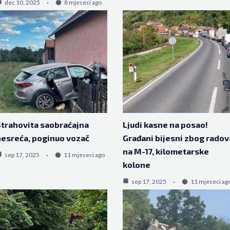
dec 10, 2025
8 mjeseci ago
trahovita saobraćajna
Ljudi kasne na posao!
esreća, poginuo vozač
Građani bijesni zbog radov
na M-17, kilometarske
sep 17, 2025
11 mjeseci ago
kolone
sep 17, 2025
11 mjeseci ag