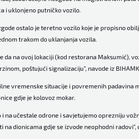
a i uklonjeno putničko vozilo.
ode ostalo je teretno vozilo koje je propisno obil
ednom trakom do uklanjanja vozila.
 da na ovoj lokaciji (kod restorana Maksumić), v
inom, poštujući signalizaciju”, navode iz BIHAMK
lne vremenske situacije i povremenih padavina 
onice gdje je kolovoz mokar.
 na učestale odrone i savjetujemo oprezniju vožnj
i na dionicama gdje se izvode neophodni radovi”, 