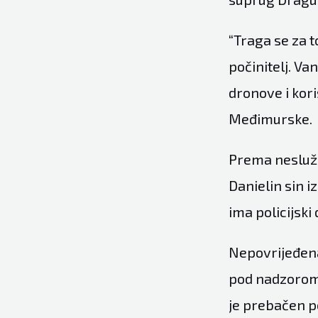
“Traga se za 
počinitelj. Va
dronove i kor
Međimurske.
Prema neslužb
Danielin sin i
ima policijski 
Nepovrijeđena
pod nadzorom 
je prebačen p