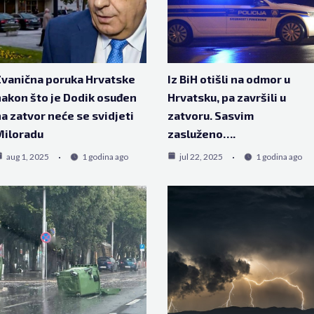
vanična poruka Hrvatske
Iz BiH otišli na odmor u
akon što je Dodik osuđen
Hrvatsku, pa završili u
a zatvor neće se svidjeti
zatvoru. Sasvim
Miloradu
zasluženo….
aug 1, 2025
1 godina ago
jul 22, 2025
1 godina ago