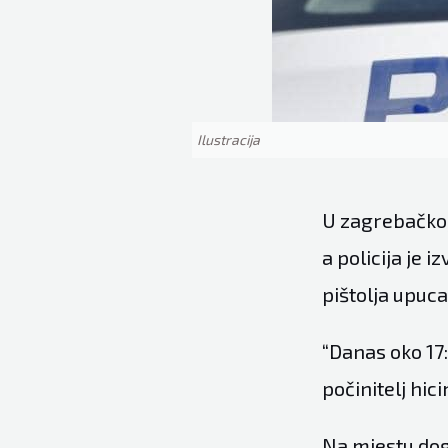
Ilustracija
U zagrebačkoj 
a policija je i
pištolja upuc
“Danas oko 17:
počinitelj hi
Na mjestu doga