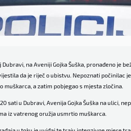
Dubravi, na Aveniji Gojka Šuška, pronađeno je beži
zvijestila da je riječ o ubistvu. Nepoznati počinilac j
ao muškarca, a zatim pobjegao s mjesta zločina.
20 sati u Dubravi, Avenija Gojka Šuška na ulici, nep
cima iz vatrenog oružja usmrtio muškarca.
đaja u toku je uviđaj te traju intenzivne mjere tr