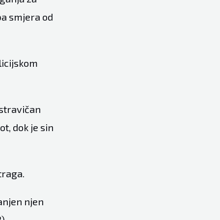
ba smjera od
licijskom
stravičan
t, dok je sin
traga.
ranjen njen
).