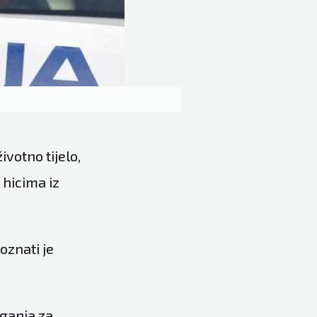
votno tijelo,
e hicima iz
oznati je
aganja za