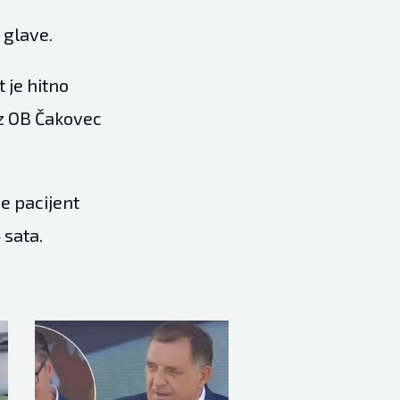
 glave.
 je hitno
iz OB Čakovec
je pacijent
 sata.