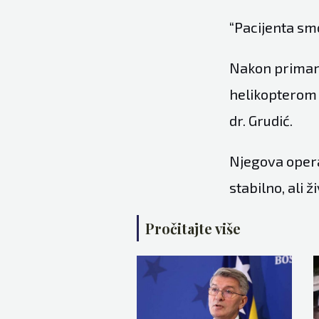
“Pacijenta sm
Nakon primarn
helikopterom 
dr. Grudić.
Njegova operaci
stabilno, ali 
Pročitajte više