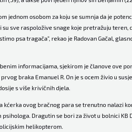
tom jednom osobom za koju se sumnja da je potenci
ni su sve raspoložive snage koje pretražuju teren, 
istimo psa tragača”, rekao je Radovan Gačal, glas
enim informacijama, sjekirom je članove ove po
z prvog braka Emanuel R. On je s ocem živio u sus
dosije s više krivičnih djela.
 kćerka ovog bračnog para se trenutno nalazi kod
psihologa. Dragutin se bori za život u bolnici KB
olicijskim helikopterom.