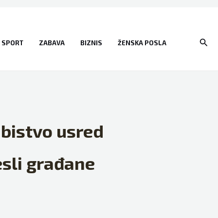
Sear
SPORT
ZABAVA
BIZNIS
ŽENSKA POSLA
Ubistvo usred
esli građane