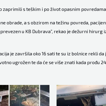
o zaprimili s teškim i po život opasnim povredama
e obrade, a s obzirom na težinu povreda, pacijent
prevezen u KB Dubrava”, rekao je dežurni hirurg 
ja je završila oko 16 sati te su iz bolnice rekli da 
životno ugrožen te da će se više znati kada prođu 24