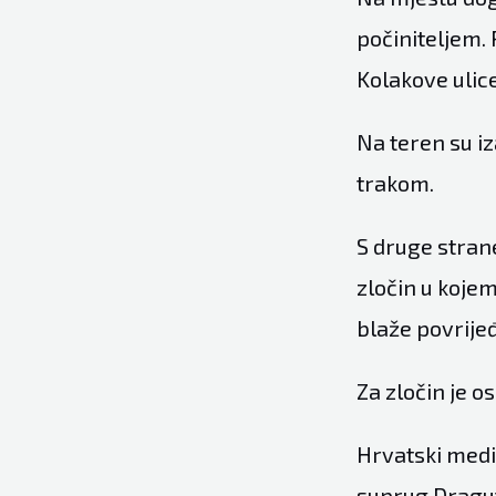
počiniteljem.
Kolakove ulice
Na teren su iz
trakom.
S druge stran
zločin u kojem
blaže povrije
Za zločin je o
Hrvatski medij
suprug Draguti