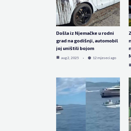
Došla iz Njemačke u rodni
Z
grad na godišnji, automobil
n
joj uništili bojom
n
aug 2, 2025
12 mjeseci ago