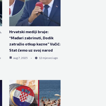
.
Hrvatski mediji bruje:
“Mađari zabrinuti, Dodik
zatražio otkup kazne” Vučić:
Stat ćemo uz svoj narod
o
aug 7, 2025
12 mjeseci ago