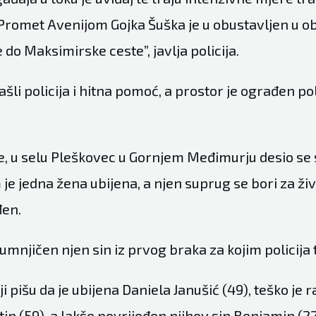
 Promet Avenijom Gojka Šuška je u obustavljen u o
 do Maksimirske ceste”, javlja policija.
ašli policija i hitna pomoć, a prostor je ograđen po
e, u selu Pleškovec u Gornjem Međimurju desio se 
 je jedna žena ubijena, a njen suprug se bori za živo
đen.
sumnjičen njen sin iz prvog braka za kojim policija 
i pišu da je ubijena Daniela Janušić (49), teško je 
n (59), a lakše povrijeđen njihov sin Benjamin (22