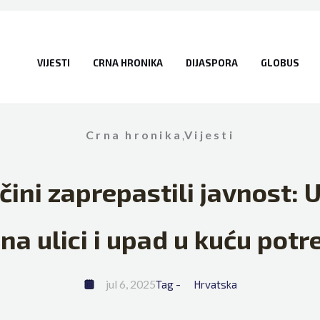
VIJESTI
CRNA HRONIKA
DIJASPORA
GLOBUS
Crna hronika
,
Vijesti
očini zaprepastili javnost: 
 na ulici i upad u kuću potr
jul 6, 2025
Tag - 
Hrvatska