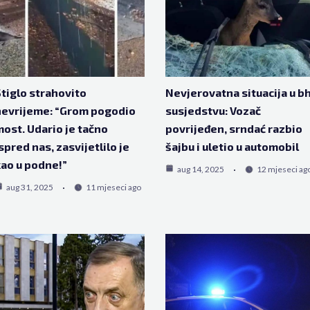
tiglo strahovito
Nevjerovatna situacija u bh
evrijeme: “Grom pogodio
susjedstvu: Vozač
ost. Udario je tačno
povrijeđen, srndać razbio
spred nas, zasvijetlilo je
šajbu i uletio u automobil
ao u podne!”
aug 14, 2025
12 mjeseci ag
aug 31, 2025
11 mjeseci ago