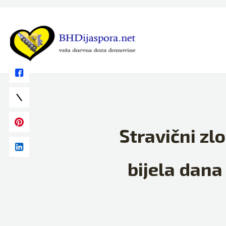
Skip
to
content
Stravični zl
bijela dana