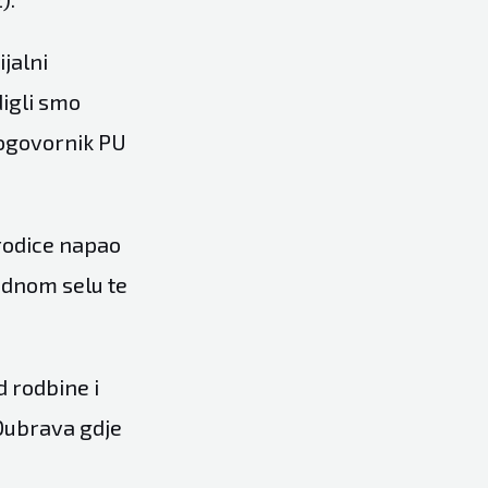
jalni
digli smo
nogovornik PU
rodice napao
jednom selu te
 rodbine i
 Dubrava gdje