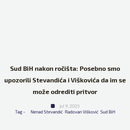
Sud BiH nakon ročišta: Posebno smo
upozorili Stevandića i Viškovića da im se
može odrediti pritvor
jul 9, 2025
Tag - 
Nenad Stevandić
Radovan Višković
Sud BiH