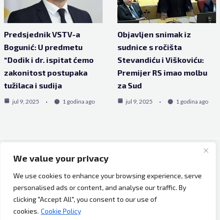
Predsjednik VSTV-a
Objavljen snimak iz
Bogunić: U predmetu
sudnice s ročišta
“Dodik i dr. ispitat ćemo
Stevandiću i Viškoviću:
zakonitost postupaka
Premijer RS imao molbu
tužilaca i sudija
za Sud
jul 9, 2025
1 godina ago
jul 9, 2025
1 godina ago
We value your privacy
Copyright © 2026 Bh Dijaspora.
We use cookies to enhance your browsing experience, serve
O nama
personalised ads or content, and analyse our traffic. By
Marketing
clicking "Accept All", you consent to our use of
Uslovi korištenja
cookies.
Cookie Policy
Impressum