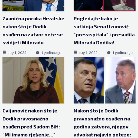
Zvanična poruka Hrvatske
Pogledajte kako je
nakon što je Dodik
sutkinja Sena Uzunović
osuđen na zatvor neće se
“prevaspitala” i presudila
svidjeti Miloradu
Milorada Dodika!
aug 1, 2025
1 godina ago
aug 1, 2025
1 godina ago
Cvijanović nakon što je
Nakon što je Dodik
Dodik pravosnažno
pravosnažno osuđen na
osuđen pred Sudom BiH:
godinu zatvora, njegov
“Mi imamo rješenje…”
advokat najavio poteze: