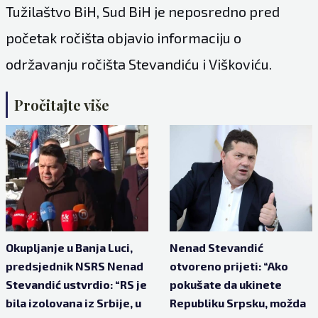
Tužilaštvo BiH, Sud BiH je neposredno pred
početak ročišta objavio informaciju o
održavanju ročišta Stevandiću i Viškoviću.
Pročitajte više
Okupljanje u Banja Luci,
Nenad Stevandić
predsjednik NSRS Nenad
otvoreno prijeti: “Ako
Stevandić ustvrdio: “RS je
pokušate da ukinete
bila izolovana iz Srbije, u
Republiku Srpsku, možda