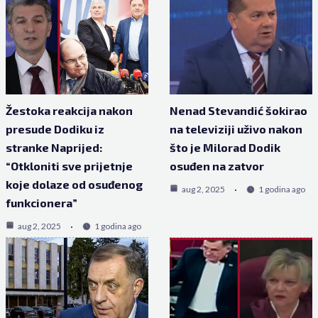
Žestoka reakcija nakon
Nenad Stevandić šokirao
presude Dodiku iz
na televiziji uživo nakon
stranke Naprijed:
što je Milorad Dodik
“Otkloniti sve prijetnje
osuđen na zatvor
koje dolaze od osuđenog
aug 2, 2025
1 godina ago
funkcionera”
aug 2, 2025
1 godina ago