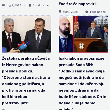
Evo šta će napraviti…
aug 1, 2025
1 godina ago
aug 1, 2025
1 godina ago
Žestoka poruka za Čovića
Isak nakon pravosnažne
iz Hercegovine nakon
presude Suda BiH:
presude Dodiku:
“Dodiku sam davao dvije
“Otvoreno stao na stranu
mogućnosti: jedna je da
osuđenog političara, a
sam dođe i dokaže svoju
protiv interesa naroda
nevinost, druga je da
koji bi trebao
bude lišen slobode. On je
predstavljati”
došao, Sud je donio
odluku”