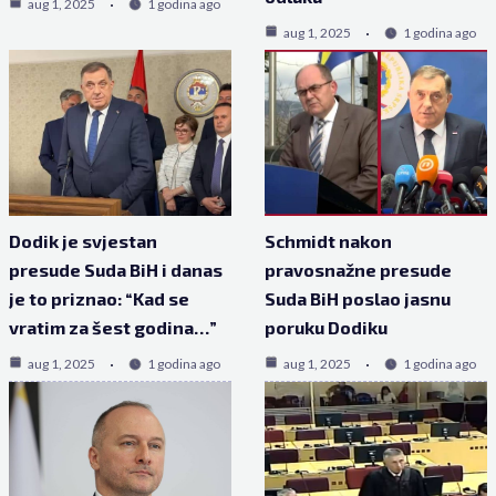
aug 1, 2025
1 godina ago
aug 1, 2025
1 godina ago
Dodik je svjestan
Schmidt nakon
presude Suda BiH i danas
pravosnažne presude
je to priznao: “Kad se
Suda BiH poslao jasnu
vratim za šest godina…”
poruku Dodiku
aug 1, 2025
1 godina ago
aug 1, 2025
1 godina ago