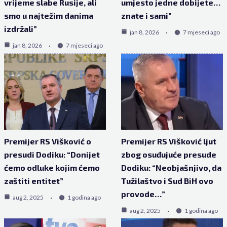
vrijeme slabe Rusije, ali
umjesto jedne dobijete…
smo u najtežim danima
znate i sami”
izdržali”
jan 8, 2026
7 mjeseci ago
jan 8, 2026
7 mjeseci ago
Premijer RS Višković o
Premijer RS Višković ljut
presudi Dodiku: “Donijet
zbog osuđujuće presude
ćemo odluke kojim ćemo
Dodiku: “Neobjašnjivo, da
zaštiti entitet”
Tužilaštvo i Sud BiH ovo
provode…”
aug 2, 2025
1 godina ago
aug 2, 2025
1 godina ago