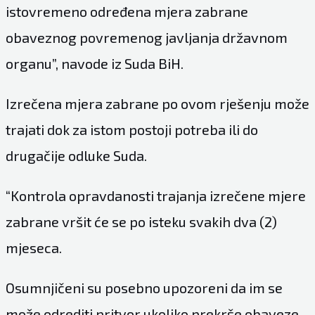
istovremeno određena mjera zabrane
obaveznog povremenog javljanja državnom
organu”, navode iz Suda BiH.
Izrečena mjera zabrane po ovom rješenju može
trajati dok za istom postoji potreba ili do
drugačije odluke Suda.
“Kontrola opravdanosti trajanja izrečene mjere
zabrane vršit će se po isteku svakih dva (2)
mjeseca.
Osumnjičeni su posebno upozoreni da im se
može odrediti pritvor ukoliko prekrše obaveze