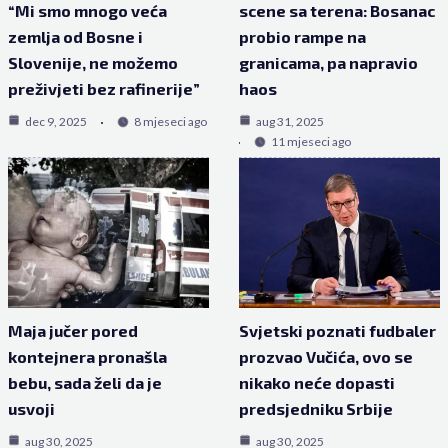
“Mi smo mnogo veća
scene sa terena: Bosanac
zemlja od Bosne i
probio rampe na
Slovenije, ne možemo
granicama, pa napravio
preživjeti bez rafinerije”
haos
dec 9, 2025
8 mjeseci ago
aug 31, 2025
11 mjeseci ago
Maja jučer pored
Svjetski poznati fudbaler
kontejnera pronašla
prozvao Vučića, ovo se
bebu, sada želi da je
nikako neće dopasti
usvoji
predsjedniku Srbije
aug 30, 2025
aug 30, 2025