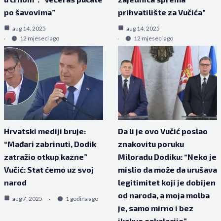
po šavovima”
prihvatilište za Vučića”
aug 14, 2025
aug 14, 2025
12 mjeseci ago
12 mjeseci ago
Hrvatski mediji bruje:
Da li je ovo Vučić poslao
“Mađari zabrinuti, Dodik
znakovitu poruku
zatražio otkup kazne”
Miloradu Dodiku: “Neko je
Vučić: Stat ćemo uz svoj
mislio da može da urušava
narod
legitimitet koji je dobijen
od naroda, a moja molba
aug 7, 2025
1 godina ago
je, samo mirno i bez
ikakve eskalacije”