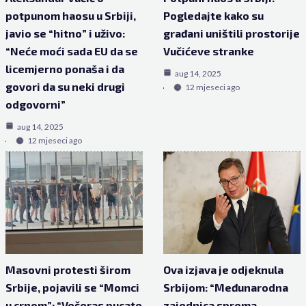
potpunom haosu u Srbiji,
Pogledajte kako su
javio se “hitno” i uživo:
građani uništili prostorije
“Neće moći sada EU da se
Vučićeve stranke
licemjerno ponaša i da
aug 14, 2025
govori da su neki drugi
12 mjeseci ago
odgovorni”
aug 14, 2025
12 mjeseci ago
Masovni protesti širom
Ova izjava je odjeknula
Srbije, pojavili se “Momci
Srbijom: “Međunarodna
u crnom”: “Večeras pucate
zajednica sprema