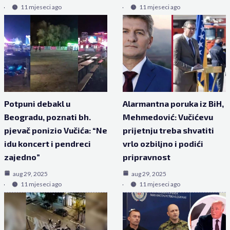
11 mjeseci ago
11 mjeseci ago
Potpuni debakl u
Alarmantna poruka iz BiH,
Beogradu, poznati bh.
Mehmedović: Vučićevu
pjevač ponizio Vučića: “Ne
prijetnju treba shvatiti
idu koncert i pendreci
vrlo ozbiljno i podići
zajedno”
pripravnost
aug 29, 2025
aug 29, 2025
11 mjeseci ago
11 mjeseci ago