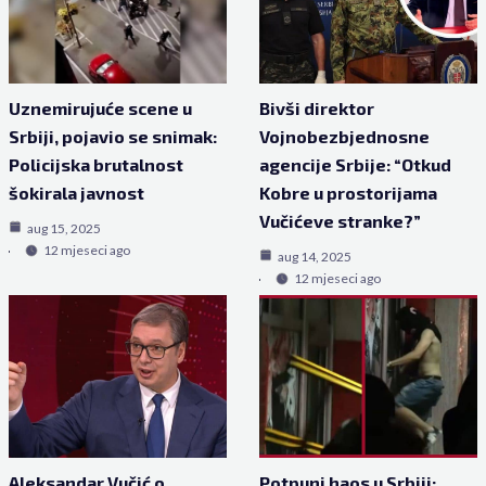
Uznemirujuće scene u
Bivši direktor
Srbiji, pojavio se snimak:
Vojnobezbjednosne
Policijska brutalnost
agencije Srbije: “Otkud
šokirala javnost
Kobre u prostorijama
Vučićeve stranke?”
aug 15, 2025
12 mjeseci ago
aug 14, 2025
12 mjeseci ago
Aleksandar Vučić o
Potpuni haos u Srbiji: