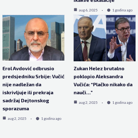
aug 6, 2025
1 godina ago
Erol Avdović odbrusio
Zukan Helez brutalno
predsjedniku Srbije: Vučić
poklopio Aleksandra
nije nadležan da
Vučića: “Plačko nikako da
iskrivljuje ili prekraja
nauči…”
sadržaj Dejtonskog
aug 2, 2025
1 godina ago
sporazuma
aug 2, 2025
1 godina ago