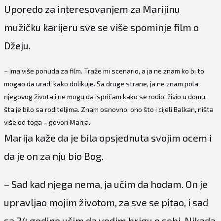
Uporedo za interesovanjem za Marijinu
mužičku karijeru sve se više spominje film o
Džeju.
– Ima više ponuda za film. Traže mi scenario, a ja ne znam ko bi to
mogao da uradi kako dolikuje. Sa druge strane, ja ne znam pola
njegovog života i ne mogu da ispričam kako se rodio, živio u domu,
šta je bilo sa roditeljima. Znam osnovno, ono što i cijeli Balkan, ništa
više od toga – govori Marija.
Marija kaže da je bila opsjednuta svojim ocem i
da je on za nju bio Bog.
– Sad kad njega nema, ja učim da hodam. On je
upravljao mojim životom, za sve se pitao, i sad
sa 24 godine učim da vodim brigu o sebi. Nikada