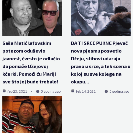
Saša Matić lafovskim
DA TI SRCE PUKNE Pjevač
potezom oduševio
novu pjesmu posvetio
javnost, čvrsto je odlučio
Džeju, stihovi udaraju
da pomaže Džejovoj
pravo u srce, a tek scena u
kćerki: Pomoći ću Mariji
kojoj su sve kolege na
sve što joj bude trebalo!
okupu…
feb 25, 2021
5 godina ago
feb 14, 2021
5 godina ago