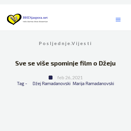
Skip
to
content
Posljednje
Vijesti
,
Sve se više spominje film o Džeju
feb 26, 2021
Tag - 
Džej Ramadanovski
Marija Ramadanovski