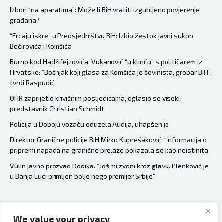
bh.
Izbori “na aparatima”: Može li BiH vratiti izgubljeno povjerenje
građana?
skijanja
u
“Frcaju iskre” u Predsjedništvu BiH: Izbio žestok javni sukob
Bećirovića i Komšića
historiji
Svjetskog
Burno kod Hadžifejzovića, Vukanović “u klinču” s političarem iz
Hrvatske: “Bošnjak koji glasa za Komšića je šovinista, grobar BiH”,
kupa
tvrdi Raspudić
OHR zaprijetio krivičnim posljedicama, oglasio se visoki
predstavnik Christian Schmidt
Policija u Doboju vozaču oduzela Audija, uhapšen je
Direktor Granične policije BiH Mirko Kuprešaković: “Informacija o
pripremi napada na granične prelaze pokazala se kao neistinita”
Vulin javno prozvao Dodika: “Još mi zvoni kroz glavu. Plenković je
u Banja Luci primljen bolje nego premijer Srbije”
We value your privacy
Copyright © 2026 Bh Dijaspora.