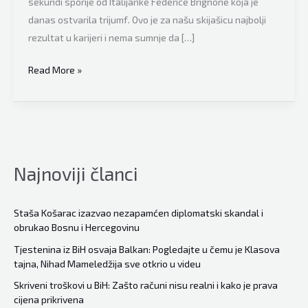
sekundi sporije od Italijanke Federice Brignone koja je
danas ostvarila trijumf. Ovo je za našu skijašicu najbolji
rezultat u karijeri i nema sumnje da […]
Nezapamćen,
Read More »
historijski
uspjeh
Bosne
i
Hercegovine
Najnoviji članci
u
skijanju:
Sjajna
Staša Košarac izazvao nezapamćen diplomatski skandal i
obrukao Bosnu i Hercegovinu
Elmedina
Muzaferija
Tjestenina iz BiH osvaja Balkan: Pogledajte u čemu je Klasova
tajna, Nihad Mameledžija sve otkrio u videu
ostvarila
najbolji
Skriveni troškovi u BiH: Zašto računi nisu realni i kako je prava
cijena prikrivena
rezultat