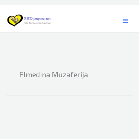
Skip
to
content
Elmedina Muzaferija