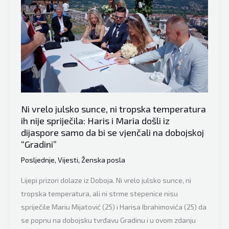
Ni vrelo julsko sunce, ni tropska temperatura
ih nije spriječila: Haris i Maria došli iz
dijaspore samo da bi se vjenčali na dobojskoj
“Gradini”
Posljednje
,
Vijesti
,
Ženska posla
Lijepi prizori dolaze iz Doboja. Ni vrelo julsko sunce, ni
tropska temperatura, ali ni strme stepenice nisu
spriječile Mariu Mijatović (25) i Harisa Ibrahimovića (25) da
se popnu na dobojsku tvrđavu Gradinu i u ovom zdanju