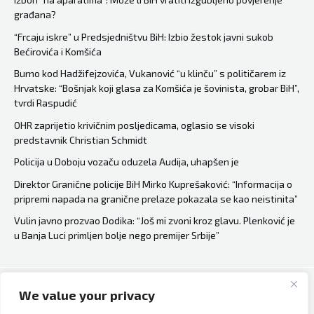
građana?
dijaspore
samo
“Frcaju iskre” u Predsjedništvu BiH: Izbio žestok javni sukob
Bećirovića i Komšića
da
bi
Burno kod Hadžifejzovića, Vukanović “u klinču” s političarem iz
Hrvatske: “Bošnjak koji glasa za Komšića je šovinista, grobar BiH”,
se
tvrdi Raspudić
vjenčali
OHR zaprijetio krivičnim posljedicama, oglasio se visoki
na
predstavnik Christian Schmidt
dobojskoj
Policija u Doboju vozaču oduzela Audija, uhapšen je
“Gradini”
Direktor Granične policije BiH Mirko Kuprešaković: “Informacija o
pripremi napada na granične prelaze pokazala se kao neistinita”
Vulin javno prozvao Dodika: “Još mi zvoni kroz glavu. Plenković je
u Banja Luci primljen bolje nego premijer Srbije”
We value your privacy
Copyright © 2026 Bh Dijaspora.