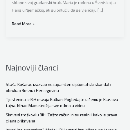
sklope svoj građanski brak. Maria je rođena u Švedskoj, a
Haris u Njemačkoj, ali su odlučili da se vjenčaju […]
Ni
Read More »
vrelo
julsko
sunce,
ni
tropska
Najnoviji članci
temperatura
ih
nije
Staša Košarac izazvao nezapamćen diplomatski skandal i
obrukao Bosnu i Hercegovinu
spriječila:
Haris
Tjestenina iz BiH osvaja Balkan: Pogledajte u čemu je Klasova
tajna, Nihad Mameledžija sve otkrio u videu
i
Maria
Skriveni troškovi u BiH: Zašto računi nisu realni i kako je prava
cijena prikrivena
došli
iz
Izbori “na aparatima”: Može li BiH vratiti izgubljeno povjerenje