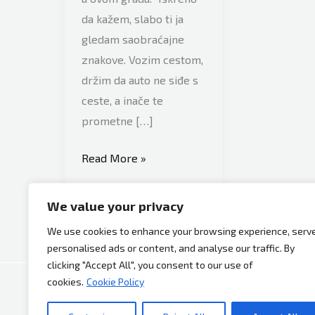
da kažem, slabo ti ja
gledam saobraćajne
znakove. Vozim cestom,
držim da auto ne siđe s
ceste, a inače te
prometne […]
Sramotna
Read More »
izjava
gradonačelnika
We value your privacy
Širokog
We use cookies to enhance your browsing experience, serv
Brijega:
personalised ads or content, and analyse our traffic. By
“Iskreno
clicking "Accept All", you consent to our use of
da
cookies.
Cookie Policy
kažem,
Copyright © 2026 Bh Dijaspora.