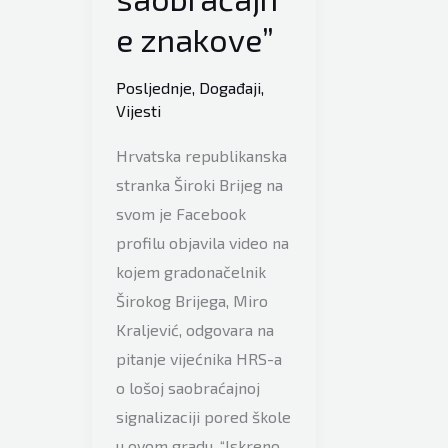
e znakove”
Posljednje
,
Događaji
,
Vijesti
Hrvatska republikanska
stranka Široki Brijeg na
svom je Facebook
profilu objavila video na
kojem gradonačelnik
Širokog Brijega, Miro
Kraljević, odgovara na
pitanje vijećnika HRS-a
o lošoj saobraćajnoj
signalizaciji pored škole
u ovom gradu. “Iskreno