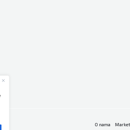
e
O nama
Market