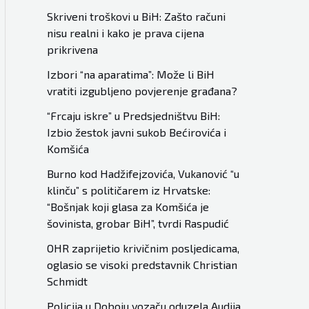
Skriveni troškovi u BiH: Zašto računi
nisu realni i kako je prava cijena
prikrivena
Izbori “na aparatima”: Može li BiH
vratiti izgubljeno povjerenje građana?
“Frcaju iskre” u Predsjedništvu BiH:
Izbio žestok javni sukob Bećirovića i
Komšića
Burno kod Hadžifejzovića, Vukanović “u
klinču” s političarem iz Hrvatske:
“Bošnjak koji glasa za Komšića je
šovinista, grobar BiH”, tvrdi Raspudić
OHR zaprijetio krivičnim posljedicama,
oglasio se visoki predstavnik Christian
Schmidt
Policija u Doboju vozaču oduzela Audija,