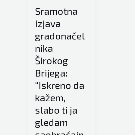
Sramotna
izjava
gradonačel
nika
Širokog
Brijega:
“Iskreno da
kažem,
slabo ti ja
gledam
saobraćajn