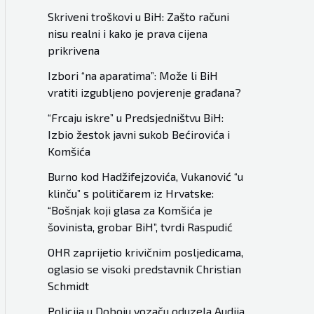
Skriveni troškovi u BiH: Zašto računi
nisu realni i kako je prava cijena
prikrivena
Izbori “na aparatima”: Može li BiH
vratiti izgubljeno povjerenje građana?
“Frcaju iskre” u Predsjedništvu BiH:
Izbio žestok javni sukob Bećirovića i
Komšića
Burno kod Hadžifejzovića, Vukanović “u
klinču” s političarem iz Hrvatske:
“Bošnjak koji glasa za Komšića je
šovinista, grobar BiH”, tvrdi Raspudić
OHR zaprijetio krivičnim posljedicama,
oglasio se visoki predstavnik Christian
Schmidt
Policija u Doboju vozaču oduzela Audija,