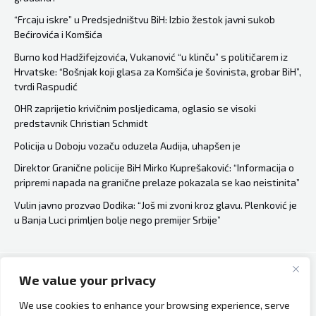
evo
“Frcaju iskre” u Predsjedništvu BiH: Izbio žestok javni sukob
Bećirovića i Komšića
za
koliko…
Burno kod Hadžifejzovića, Vukanović “u klinču” s političarem iz
Hrvatske: “Bošnjak koji glasa za Komšića je šovinista, grobar BiH”,
tvrdi Raspudić
OHR zaprijetio krivičnim posljedicama, oglasio se visoki
predstavnik Christian Schmidt
Policija u Doboju vozaču oduzela Audija, uhapšen je
Direktor Granične policije BiH Mirko Kuprešaković: “Informacija o
pripremi napada na granične prelaze pokazala se kao neistinita”
Vulin javno prozvao Dodika: “Još mi zvoni kroz glavu. Plenković je
u Banja Luci primljen bolje nego premijer Srbije”
We value your privacy
Copyright © 2026 Bh Dijaspora.
We use cookies to enhance your browsing experience, serve
O nama