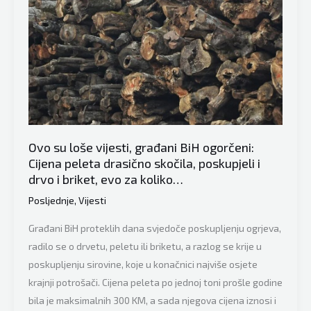
Ovo su loše vijesti, građani BiH ogorčeni:
Cijena peleta drasično skočila, poskupjeli i
drvo i briket, evo za koliko…
Posljednje
,
Vijesti
Građani BiH proteklih dana svjedoče poskupljenju ogrjeva,
radilo se o drvetu, peletu ili briketu, a razlog se krije u
poskupljenju sirovine, koje u konačnici najviše osjete
krajnji potrošači. Cijena peleta po jednoj toni prošle godine
bila je maksimalnih 300 KM, a sada njegova cijena iznosi i