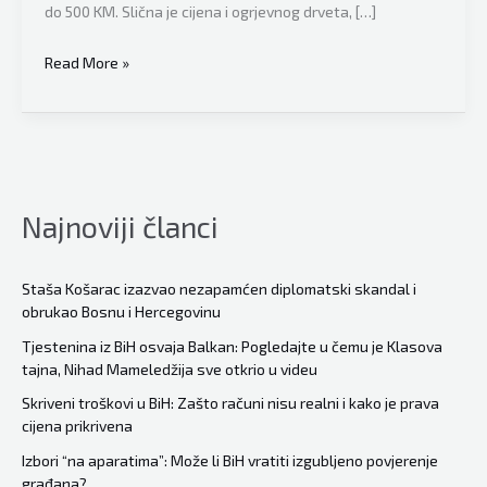
do 500 KM. Slična je cijena i ogrjevnog drveta, […]
Ovo
Read More »
su
loše
vijesti,
građani
BiH
Najnoviji članci
ogorčeni:
Cijena
peleta
Staša Košarac izazvao nezapamćen diplomatski skandal i
obrukao Bosnu i Hercegovinu
drasično
skočila,
Tjestenina iz BiH osvaja Balkan: Pogledajte u čemu je Klasova
tajna, Nihad Mameledžija sve otkrio u videu
poskupjeli
i
Skriveni troškovi u BiH: Zašto računi nisu realni i kako je prava
cijena prikrivena
drvo
i
Izbori “na aparatima”: Može li BiH vratiti izgubljeno povjerenje
građana?
briket,