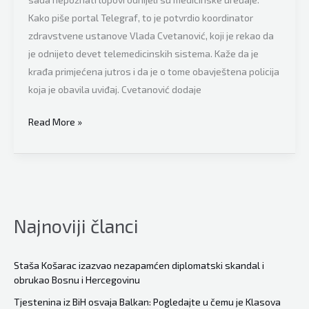
Kako piše portal Telegraf, to je potvrdio koordinator
zdravstvene ustanove Vlada Cvetanović, koji je rekao da
je odnijeto devet telemedicinskih sistema. Kaže da je
krađa primjećena jutros i da je o tome obavještena policija
koja je obavila uviđaj. Cvetanović dodaje
Opljačkana
Read More »
Covid
bolnica,
lopovi
odnijeli
uređaje
Najnoviji članci
Staša Košarac izazvao nezapamćen diplomatski skandal i
obrukao Bosnu i Hercegovinu
Tjestenina iz BiH osvaja Balkan: Pogledajte u čemu je Klasova