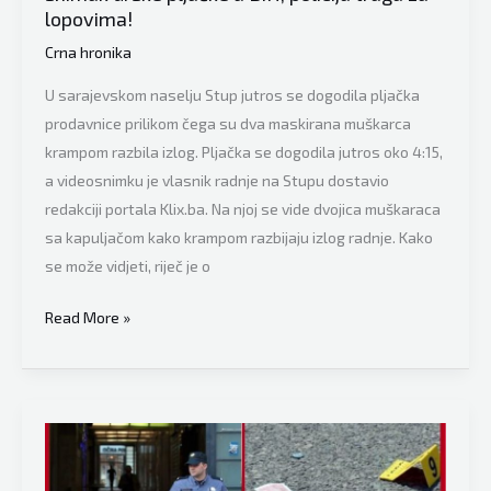
otkriveni
lopovima!
detalji
Crna hronika
U sarajevskom naselju Stup jutros se dogodila pljačka
prodavnice prilikom čega su dva maskirana muškarca
krampom razbila izlog. Pljačka se dogodila jutros oko 4:15,
a videosnimku je vlasnik radnje na Stupu dostavio
redakciji portala Klix.ba. Na njoj se vide dvojica muškaraca
sa kapuljačom kako krampom razbijaju izlog radnje. Kako
se može vidjeti, riječ je o
Vlasnik
Read More »
radnje
dostavio
video:
Pogledajte
snimak
drske