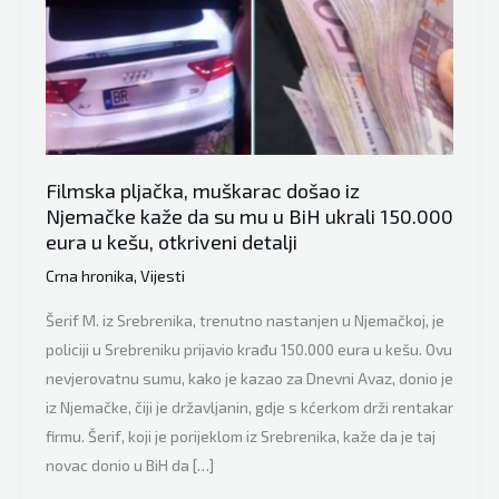
Filmska pljačka, muškarac došao iz
Njemačke kaže da su mu u BiH ukrali 150.000
eura u kešu, otkriveni detalji
Crna hronika
,
Vijesti
Šerif M. iz Srebrenika, trenutno nastanjen u Njemačkoj, je
policiji u Srebreniku prijavio krađu 150.000 eura u kešu. Ovu
nevjerovatnu sumu, kako je kazao za Dnevni Avaz, donio je
iz Njemačke, čiji je državljanin, gdje s kćerkom drži rentakar
firmu. Šerif, koji je porijeklom iz Srebrenika, kaže da je taj
novac donio u BiH da […]