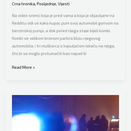
Crna hronika
,
Posljednje
,
Vijesti
miliona
dinara
Na video snimci koja je pred vama a koja je objavljane na
Redditu vidi se kako kupac puni svoj automobil gorivom na
benzinskoj pumpi, a dok pored njega staje bijeli kombi.
Kombi se velikom brzinom parkira blizu njegovog
automobila, i tri muškarca s kapuljačom iskaču na njega,
što bi se moglo protumačiti kao napad ili
Urnebesno:
Read More »
Pogledajte
kako
je
mušterija
spriječila
pljačku
na
benzinskoj