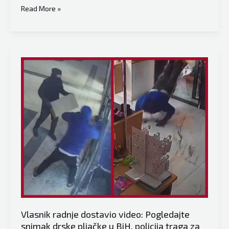
Filmska
Read More »
pljačka,
muškarac
došao
iz
Njemačke
kaže
da
su
mu
u
BiH
ukrali
150.000
eura
u
Vlasnik radnje dostavio video: Pogledajte
kešu,
snimak drske pljačke u BiH, policija traga za