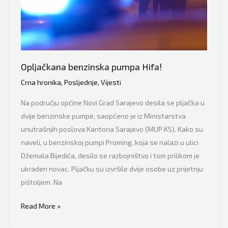
pumpi!
Opljačkana benzinska pumpa Hifa!
Crna hronika
,
Posljednje
,
Vijesti
Na području općine Novi Grad Sarajevo desila se pljačka u
dvije benzinske pumpe, saopćeno je iz Ministarstva
unutrašnjih poslova Kantona Sarajevo (MUP KS). Kako su
naveli, u benzinskoj pumpi Proming, koja se nalazi u ulici
Džemala Bijedića, desilo se razbojništvo i tom prilikom je
ukraden novac. Pljačku su izvršile dvije osobe uz prijetnju
pištoljem. Na
Opljačkana
Read More »
benzinska