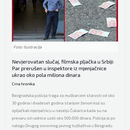
pljačke
u
BiH,
policija
traga
za
Foto: Ilustracija
lopovima!
Nevjerovatan slučaj, filmska pljačka u Srbiji:
Par prerušen u inspektore iz mjenjačnice
ukrao oko pola miliona dinara
Crna hronika
Beogradska policija traga za muškarcem starosti od oko
30 godina i dvadeset godina starijom ženom koji su
opljačkali mjenjačnicu u naselju Čukarica kada su na
prevaru od radnice uzeli oko 500.000 dinara. Policija je po
nalogu Drugog osnovnog javnog tužilaštva u Beogradu