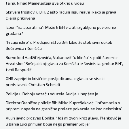
tajna, Nihad Mameledžija sve otkrio u videu
Skriveni troškovi u BiH: Zašto računi nisu realni i kako je prava
cijena prikrivena
Izbori “na aparatima”: Može li BiH vratiti izgubljeno povjerenje
građana?
“Frcaju iskre” u Predsjedništvu BiH: Izbio žestok javni sukob
Bećirovića i Komšića
Burno kod Hadžifejzovića, Vukanović “u klinču” s političarem iz
Hrvatske: “Bošnjak koji glasa za Komšića je šovinista, grobar BiH”,
tvrdi Raspudić
OHR zaprijetio krivičnim posljedicama, oglasio se visoki
predstavnik Christian Schmidt
Policija u Doboju vozaču oduzela Audija, uhapšen je
Direktor Granične policije BiH Mirko Kuprešaković: “Informacija o
pripremi napada na granične prelaze pokazala se kao neistinita”
Vulin javno prozvao Dodika: “Još mi zvoni kroz glavu. Plenković je
u Banja Luci primljen bolje nego premijer Srbije”