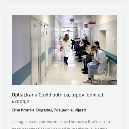
pumpa
Hifa!
Opljačkana Covid bolnica, lopovi odnijeli
uređaje
Crna hronika
,
Događaji
,
Posljednje
,
Vijesti
Iz magacina novootvorene kovid bolnice u Kruševcu za
sada nepoznati lopovi odnijeli su medicinske uređaje.