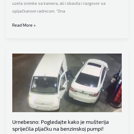
uzela snimke sa kamera, ali i obavila i razgovor sa
opljačkanom radnicom. “Ona
Nevjerovatan
Read More »
slučaj,
filmska
pljačka
u
Srbiji:
Par
prerušen
u
inspektore
iz
mjenjačnice
ukrao
Urnebesno: Pogledajte kako je mušterija
oko
spriječila pljačku na benzinskoj pumpi!
pola