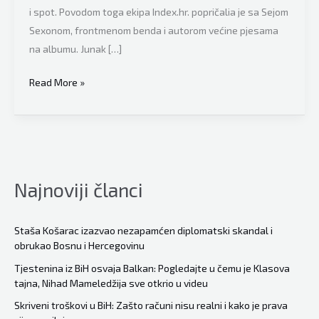
i spot. Povodom toga ekipa Index.hr. popričalia je sa Sejom
Sexonom, frontmenom benda i autorom većine pjesama
na albumu. Junak […]
Frontmen
Read More »
Zabranjenog
pušenja
Sejo
Sexon:
U
Najnoviji članci
Jugi
se
nije
Staša Košarac izazvao nezapamćen diplomatski skandal i
obrukao Bosnu i Hercegovinu
ovoliko
pljačkao
Tjestenina iz BiH osvaja Balkan: Pogledajte u čemu je Klasova
tajna, Nihad Mameledžija sve otkrio u videu
narod.
Političari
Skriveni troškovi u BiH: Zašto računi nisu realni i kako je prava