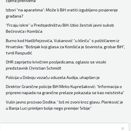
cijena prikrivena
su
sad
Izbori “na aparatima”: Može li BiH vratiti izgubljeno povjerenje
građana?
bogatiji
od
“Frcaju iskre” u Predsjedništvu BiH: Izbio žestok javni sukob
Bećirovića i Komšića
Tita
Burno kod Hadžifejzovića, Vukanović “u klinču” s političarem iz
Hrvatske: “Bošnjak koji glasa za Komšića je šovinista, grobar BiH”,
tvrdi Raspudić
OHR zaprijetio krivičnim posljedicama, oglasio se visoki
predstavnik Christian Schmidt
Policija u Doboju vozaču oduzela Audija, uhapšen je
Direktor Granične policije BiH Mirko Kuprešaković: “Informacija o
pripremi napada na granične prelaze pokazala se kao neistinita”
Vulin javno prozvao Dodika: “Još mi zvoni kroz glavu. Plenković je
u Banja Luci primljen bolje nego premijer Srbije”