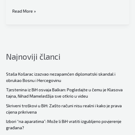
Jedna
Read More »
od
ljepših
priča
iz
BiH:
Najnoviji članci
Pet
načelnika
iz
Staša Košarac izazvao nezapamćen diplomatski skandal i
obrukao Bosnu i Hercegovinu
FBiH
i
Tjestenina iz BiH osvaja Balkan: Pogledajte u čemu je Klasova
tajna, Nihad Mameledžija sve otkrio u videu
RS-
a
Skriveni troškovi u BiH: Zašto računi nisu realni i kako je prava
cijena prikrivena
udružila
Majevica,
Izbori “na aparatima”: Može li BiH vratiti izgubljeno povjerenje
građana?
pokazali