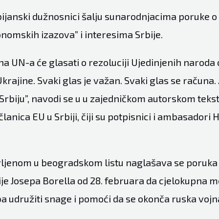
bijanski dužnosnici šalju sunarodnjacima poruke o 
konomskih izazova” i interesima Srbije.
a UN-a će glasati o rezoluciji Ujedinjenih naroda o
Ukrajine. Svaki glas je važan. Svaki glas se računa.
rbiju”, navodi se u u zajedničkom autorskom tekstu
članica EU u Srbiji, čiji su potpisnici i ambasadori 
vljenom u beogradskom listu naglašava se poruka
je Josepa Borella od 28. februara da cjelokupna
a udružiti snage i pomoći da se okonča ruska vojn