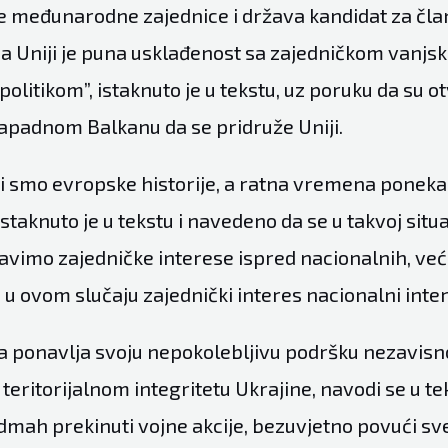
 te međunarodne zajednice i država kandidat za čla
ja Uniji je puna usklađenost sa zajedničkom vanjs
litikom”, istaknuto je u tekstu, uz poruku da su o
apadnom Balkanu da se pridruže Uniji.
i smo evropske historije, a ratna vremena poneka
istaknuto je u tekstu i navedeno da se u takvoj situa
avimo zajedničke interese ispred nacionalnih, ve
 u ovom slučaju zajednički interes nacionalni inter
a ponavlja svoju nepokolebljivu podršku nezavisno
 teritorijalnom integritetu Ukrajine, navodi se u tek
dmah prekinuti vojne akcije, bezuvjetno povući sve