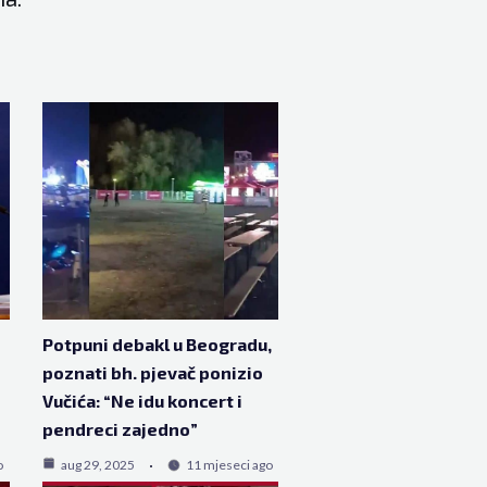
Potpuni debakl u Beogradu,
poznati bh. pjevač ponizio
Vučića: “Ne idu koncert i
pendreci zajedno”
o
aug 29, 2025
11 mjeseci ago