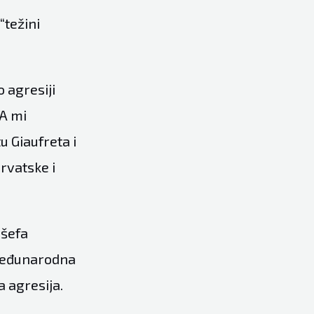
“težini
 agresiji
 A mi
 Giaufreta i
Hrvatske i
 šefa
 međunarodna
a agresija.