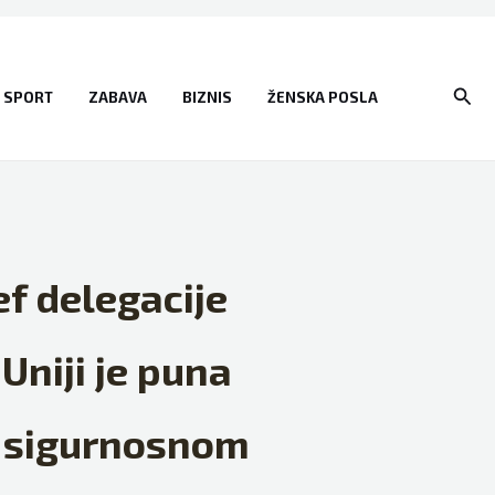
Sear
SPORT
ZABAVA
BIZNIS
ŽENSKA POSLA
ef delegacije
 Uniji je puna
i sigurnosnom