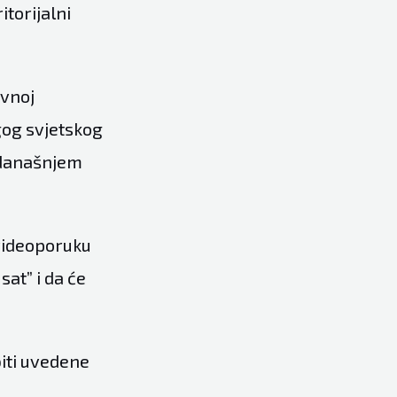
itorijalni
ivnoj
ugog svjetskog
u današnjem
 videoporuku
sat” i da će
biti uvedene