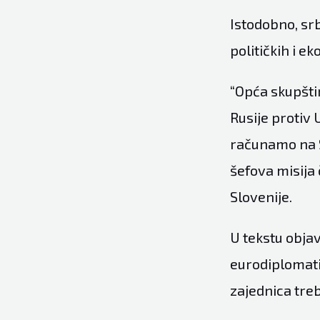
Istodobno, sr
političkih i e
“Opća skupštin
Rusije protiv 
računamo na S
šefova misija 
Slovenije.
U tekstu obja
eurodiplomati
zajednica treb