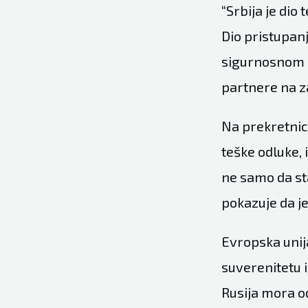
“Srbija je dio
Dio pristupan
sigurnosnom po
partnere na z
Na prekretnic
teške odluke, 
ne samo da st
pokazuje da je
Evropska unij
suverenitetu i
Rusija mora o