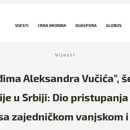
VIJESTI
CRNA HRONIKA
DIJASPORA
GLOBUS
Vijesti
đima Aleksandra Vučića”, š
e u Srbiji: Dio pristupanja
sa zajedničkom vanjskom 