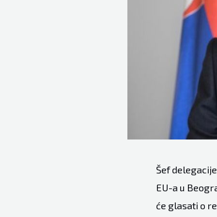
Šef delegacije
EU-a u Beograd
će glasati o r