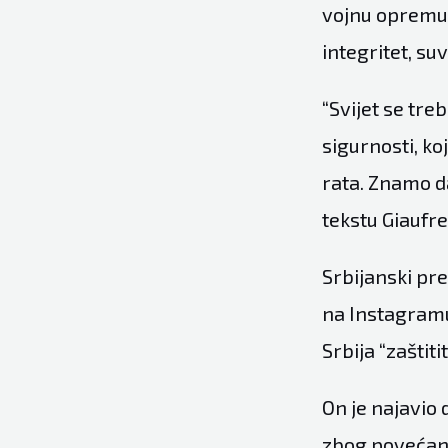
vojnu opremu s
integritet, su
“Svijet se tr
sigurnosti, ko
rata. Znamo d
tekstu Giaufre
Srbijanski pr
na Instagramu u
Srbija “zaštiti
On je najavio 
zbog povećanj