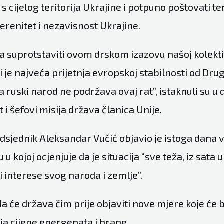
 cijelog teritorija Ukrajine i potpuno poštovati ter
verenitet i nezavisnost Ukrajine.
eba suprotstaviti ovom drskom izazovu našoj kolekt
ji je najveća prijetnja evropskoj stabilnosti od Dr
a ruski narod ne podržava ovaj rat”, istaknuli su 
t i šefovi misija država članica Unije.
edsjednik Aleksandar Vučić objavio je istoga dana
 kojoj ocjenjuje da je situacija “sve teža, iz sata u 
ti interese svog naroda i zemlje”.
da će država čim prije objaviti nove mjere koje će 
a cijene energenata i hrane.