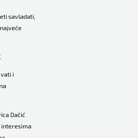
eti savladati,
a najveće
.
vati i
 na
ica Dačić
s interesima
na.