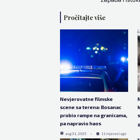
Pročitajte više
Nevjerovatne filmske
M
scene sa terena: Bosanac
k
probio rampe na granicama,
s
pa napravio haos
aug 31, 2025
11 mjeseci ago