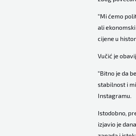
“Mi ćemo polit
ali ekonomski 
cijene u histor
Vučić je obavi
“Bitno je da b
stabilnost i m
Instagramu.
Istodobno, pr
izjavio je dan
zapada i istok