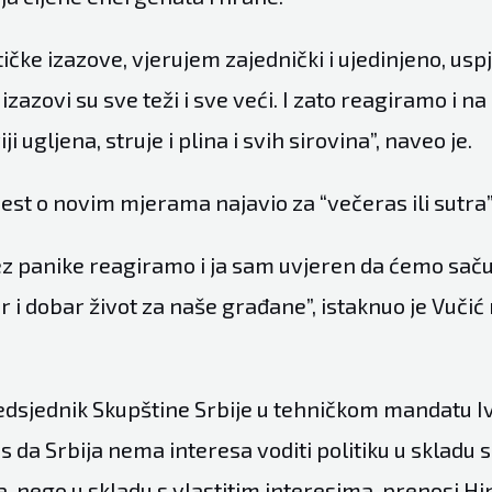
ičke izazove, vjerujem zajednički i ujedinjeno, uspj
izazovi su sve teži i sve veći. I zato reagiramo i n
iji ugljena, struje i plina i svih sirovina”, naveo je.
jest o novim mjerama najavio za “večeras ili sutra”
ez panike reagiramo i ja sam uvjeren da ćemo saču
ir i dobar život za naše građane”, istaknuo je Vučić
edsjednik Skupštine Srbije u tehničkom mandatu Iv
as da Srbija nema interesa voditi politiku u skladu 
a, nego u skladu s vlastitim interesima, prenosi Hi