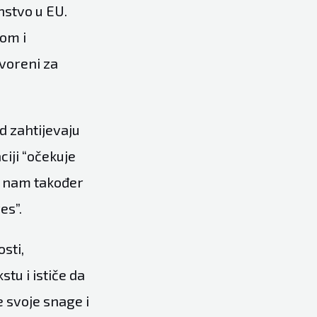
nstvo u EU.
kom i
tvoreni za
d zahtijevaju
ciji “očekuje
ć nam također
es”.
sti,
stu i ističe da
 svoje snage i