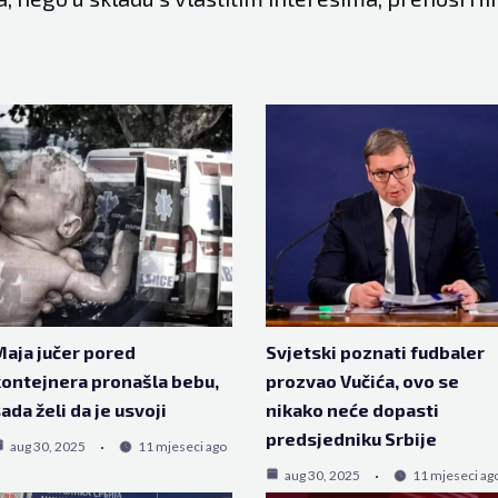
aja jučer pored
Svjetski poznati fudbaler
ontejnera pronašla bebu,
prozvao Vučića, ovo se
ada želi da je usvoji
nikako neće dopasti
predsjedniku Srbije
aug 30, 2025
11 mjeseci ago
aug 30, 2025
11 mjeseci ag