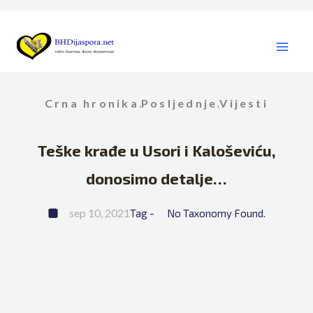
Skip
to
content
Crna hronika
Posljednje
Vijesti
,
,
Teške krađe u Usori i Kaloševiću,
donosimo detalje…
sep 10, 2021
Tag - 
No Taxonomy Found.