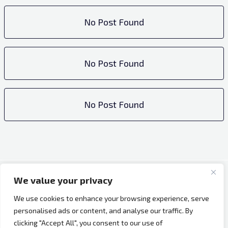
No Post Found
No Post Found
No Post Found
We value your privacy
Copyright © 2026 Bh Dijaspora.
We use cookies to enhance your browsing experience, serve
O nama
personalised ads or content, and analyse our traffic. By
Marketing
clicking "Accept All", you consent to our use of
Uslovi korištenja