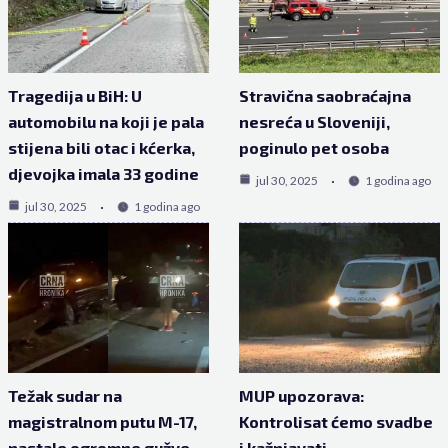
Tragedija u BiH: U
Stravična saobraćajna
automobilu na koji je pala
nesreća u Sloveniji,
stijena bili otac i kćerka,
poginulo pet osoba
djevojka imala 33 godine
jul 30, 2025
1 godina ago
jul 30, 2025
1 godina ago
Težak sudar na
MUP upozorava:
magistralnom putu M-17,
Kontrolisat ćemo svadbe
nastale ogromne gužve,
i kažnjavati