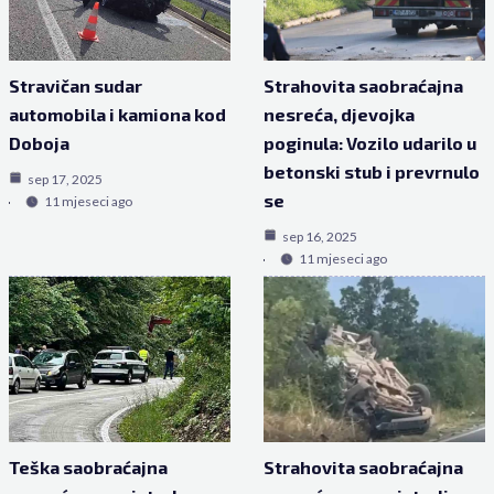
Stravičan sudar
Strahovita saobraćajna
automobila i kamiona kod
nesreća, djevojka
Doboja
poginula: Vozilo udarilo u
betonski stub i prevrnulo
sep 17, 2025
se
11 mjeseci ago
sep 16, 2025
11 mjeseci ago
Teška saobraćajna
Strahovita saobraćajna