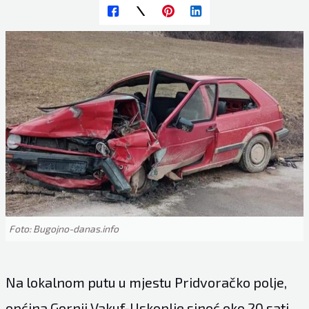
Foto: Bugojno-danas.info
Na lokalnom putu u mjestu Pridvoračko polje,
općina Gornji Vakuf-Uskoplje sinoć oko 20 sati