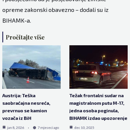
opreme zakonski obavezno – dodali su iz
BIHAMK-a.
Pročitajte više
Austrija: Teška
Težak frontalni sudar na
saobraćajna nesreća,
magistralnom putu M-17,
prevrnuo se kamion
jedna osoba poginula,
vozača iz BiH
BIHAMK izdao upozorenje
jan 8, 2026
7 mjeseci ago
dec 10, 2025