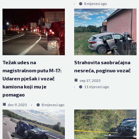
8 mjeseci ago
Težak udes na
Strahovita saobraćajna
magistralnom putu M-17:
nesreća, poginuo vozač
Udaren pješak i vozač
sep 17, 2025
kamiona koji mu je
11 mjeseci ago
pomagao
dec 9, 2025
8 mjeseci ago