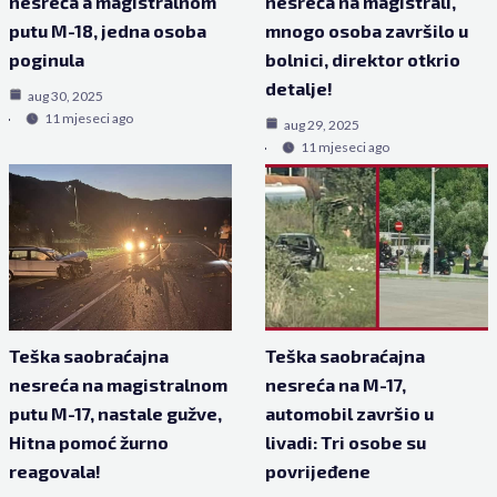
nesreća a magistralnom
nesreća na magistrali,
putu M-18, jedna osoba
mnogo osoba završilo u
poginula
bolnici, direktor otkrio
detalje!
aug 30, 2025
11 mjeseci ago
aug 29, 2025
11 mjeseci ago
Teška saobraćajna
Teška saobraćajna
nesreća na magistralnom
nesreća na M-17,
putu M-17, nastale gužve,
automobil završio u
Hitna pomoć žurno
livadi: Tri osobe su
reagovala!
povrijeđene