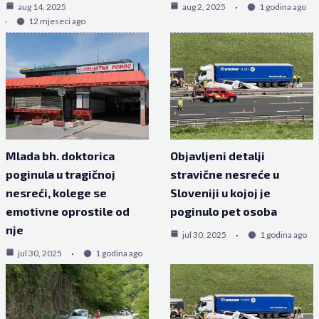
aug 14, 2025
aug 2, 2025
1 godina ago
12 mjeseci ago
Mlada bh. doktorica
Objavljeni detalji
poginula u tragičnoj
stravične nesreće u
nesreći, kolege se
Sloveniji u kojoj je
emotivne oprostile od
poginulo pet osoba
nje
jul 30, 2025
1 godina ago
jul 30, 2025
1 godina ago