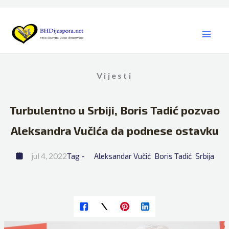
Skip
to
content
Vijesti
Turbulentno u Srbiji, Boris Tadić pozvao
Aleksandra Vučića da podnese ostavku
jul 4, 2022
Tag - 
Aleksandar Vučić
Boris Tadić
Srbija