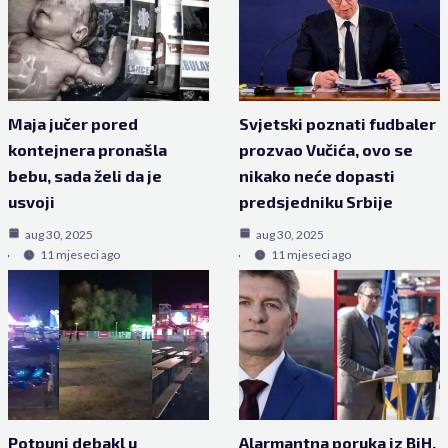
Maja jučer pored
Svjetski poznati fudbaler
kontejnera pronašla
prozvao Vučića, ovo se
bebu, sada želi da je
nikako neće dopasti
usvoji
predsjedniku Srbije
aug 30, 2025
aug 30, 2025
11 mjeseci ago
11 mjeseci ago
Potpuni debakl u
Alarmantna poruka iz BiH,