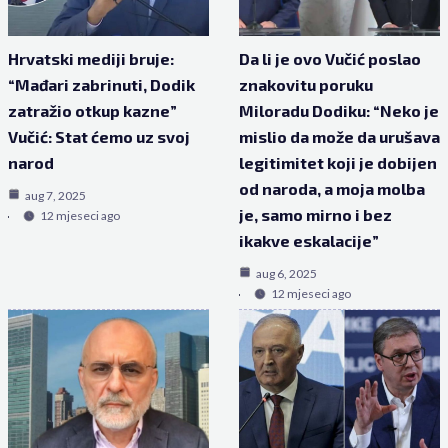
Hrvatski mediji bruje:
Da li je ovo Vučić poslao
“Mađari zabrinuti, Dodik
znakovitu poruku
zatražio otkup kazne”
Miloradu Dodiku: “Neko je
Vučić: Stat ćemo uz svoj
mislio da može da urušava
narod
legitimitet koji je dobijen
od naroda, a moja molba
aug 7, 2025
je, samo mirno i bez
12 mjeseci ago
ikakve eskalacije”
aug 6, 2025
12 mjeseci ago