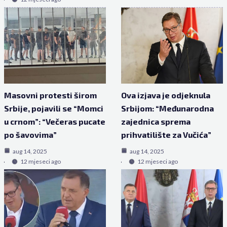
Masovni protesti širom
Ova izjava je odjeknula
Srbije, pojavili se “Momci
Srbijom: “Međunarodna
u crnom”: “Večeras pucate
zajednica sprema
po šavovima”
prihvatilište za Vučića”
aug 14, 2025
aug 14, 2025
12 mjeseci ago
12 mjeseci ago