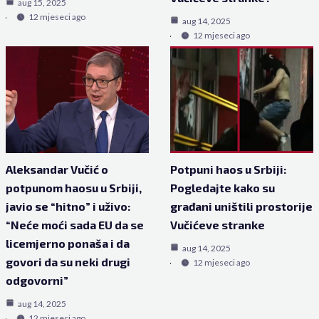
aug 15, 2025
12 mjeseci ago
aug 14, 2025
12 mjeseci ago
Aleksandar Vučić o
Potpuni haos u Srbiji:
potpunom haosu u Srbiji,
Pogledajte kako su
javio se “hitno” i uživo:
građani uništili prostorije
“Neće moći sada EU da se
Vučićeve stranke
licemjerno ponaša i da
aug 14, 2025
govori da su neki drugi
12 mjeseci ago
odgovorni”
aug 14, 2025
12 mjeseci ago