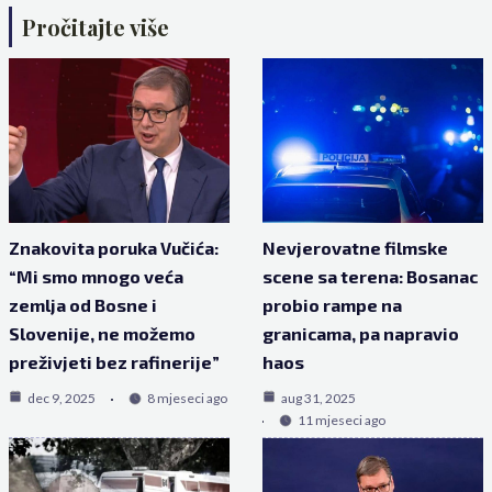
Pročitajte više
Znakovita poruka Vučića:
Nevjerovatne filmske
“Mi smo mnogo veća
scene sa terena: Bosanac
zemlja od Bosne i
probio rampe na
Slovenije, ne možemo
granicama, pa napravio
preživjeti bez rafinerije”
haos
dec 9, 2025
8 mjeseci ago
aug 31, 2025
11 mjeseci ago