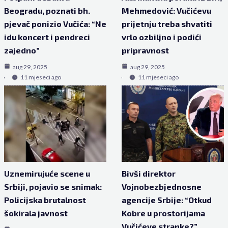
Beogradu, poznati bh.
Mehmedović: Vučićevu
pjevač ponizio Vučića: “Ne
prijetnju treba shvatiti
idu koncert i pendreci
vrlo ozbiljno i podići
zajedno”
pripravnost
aug 29, 2025
aug 29, 2025
11 mjeseci ago
11 mjeseci ago
Uznemirujuće scene u
Bivši direktor
Srbiji, pojavio se snimak:
Vojnobezbjednosne
Policijska brutalnost
agencije Srbije: “Otkud
šokirala javnost
Kobre u prostorijama
Vučićeve stranke?”