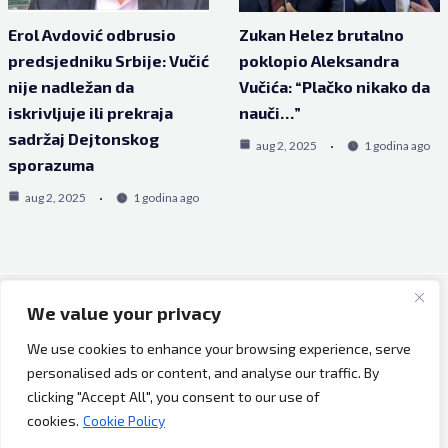
Erol Avdović odbrusio
Zukan Helez brutalno
predsjedniku Srbije: Vučić
poklopio Aleksandra
nije nadležan da
Vučića: “Plačko nikako da
iskrivljuje ili prekraja
nauči…”
sadržaj Dejtonskog
aug 2, 2025
1 godina ago
sporazuma
aug 2, 2025
1 godina ago
We value your privacy
Copyright © 2026 Bh Dijaspora.
We use cookies to enhance your browsing experience, serve
O nama
personalised ads or content, and analyse our traffic. By
Marketing
clicking "Accept All", you consent to our use of
Uslovi korištenja
cookies.
Cookie Policy
Impressum