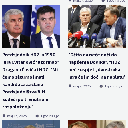
maj 27, 2025
1 godina ago
Predsjednik HDZ-a 1990
“Očito da neće doći do
Ilija Cvitanović “uzdrmao”
hapšenja Dodika”; “HDZ
Dragana Čovića i HDZ: “Mi
neće uspjeti, dvostruka
ćemo sigurno imati
igra će im doći na naplatu”
kandidata za člana
maj 7, 2025
1 godina ago
Predsjedništva BiH
sudeći po trenutnom
raspoloženju”
maj 15, 2025
1 godina ago