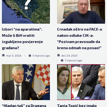
Izbori “na aparatima”:
Crnadak oštro na FACE-u
Može li BiH vratiti
nakon odluke CIK-a:
izgubljeno povjerenje
“Pozivam pravosuđe da
građana?
krenu odmah na posao!”
mar 3, 2026
5 mjeseci ago
dec 24, 2025
7 mjeseci ago
“Hladan tuš” za Dragana
Tanja Topić bez imalo