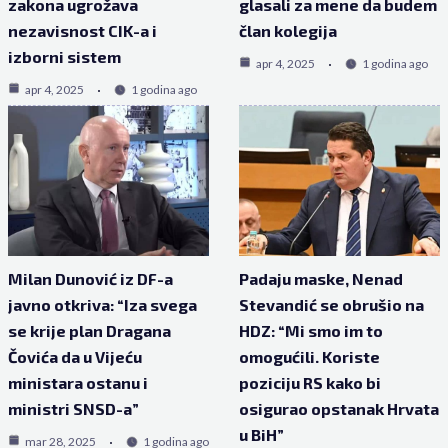
zakona ugrožava
glasali za mene da budem
nezavisnost CIK-a i
član kolegija
izborni sistem
apr 4, 2025
1 godina ago
apr 4, 2025
1 godina ago
Milan Dunović iz DF-a
Padaju maske, Nenad
javno otkriva: “Iza svega
Stevandić se obrušio na
se krije plan Dragana
HDZ: “Mi smo im to
Čovića da u Vijeću
omogućili. Koriste
ministara ostanu i
poziciju RS kako bi
ministri SNSD-a”
osigurao opstanak Hrvata
u BiH”
mar 28, 2025
1 godina ago