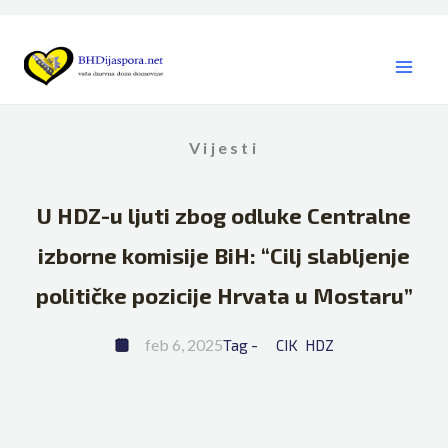
Skip
to
content
Vijesti
U HDZ-u ljuti zbog odluke Centralne
izborne komisije BiH: “Cilj slabljenje
političke pozicije Hrvata u Mostaru”
feb 6, 2025
Tag - 
CIK
HDZ