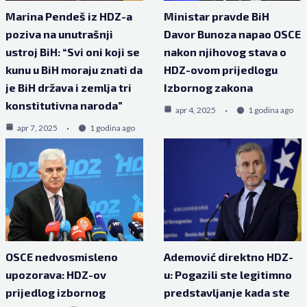
Marina Pendeš iz HDZ-a
Ministar pravde BiH
poziva na unutrašnji
Davor Bunoza napao OSCE
ustroj BiH: “Svi oni koji se
nakon njihovog stava o
kunu u BiH moraju znati da
HDZ-ovom prijedlogu
je BiH država i zemlja tri
Izbornog zakona
konstitutivna naroda”
apr 4, 2025
1 godina ago
apr 7, 2025
1 godina ago
OSCE nedvosmisleno
Ademović direktno HDZ-
upozorava: HDZ-ov
u: Pogazili ste legitimno
prijedlog izbornog
predstavljanje kada ste