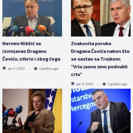
Nermin Nikšić se
Znakovita poruka
izvinjavao Draganu
Dragana Čovića nakon što
Čoviću, otkrio i zbog čega
se sastao sa Trojkom:
“Vrlo jasno smo podvukli
apr 9, 2025
1 godina ago
crtu”
apr 9, 2025
1 godina ago