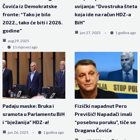
Čovića iz Demokratske
uvijanja: “Dvostruka šteta
fronte: “Tako je bilo
koja ide na račun HDZ-a
2022., tako će biti i 2026.
BiH”
godine”
jun 27, 2025
1 godina ago
aug 29, 2025
11 mjeseci ago
Padaju maske: Bruka i
Fizički napadnut Pero
sramota u Parlamentu BiH
Previšić! Napadači imali
i “bježanija” HDZ-a!
“posebnu poruku”, tiče se
Dragana Čovića
jun 26, 2025
1 godina ago