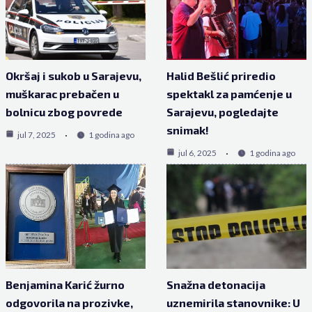
Okršaj i sukob u Sarajevu,
Halid Bešlić priredio
muškarac prebačen u
spektakl za pamćenje u
bolnicu zbog povrede
Sarajevu, pogledajte
snimak!
jul 7, 2025
1 godina ago
jul 6, 2025
1 godina ago
Benjamina Karić žurno
Snažna detonacija
odgovorila na prozivke,
uznemirila stanovnike: U