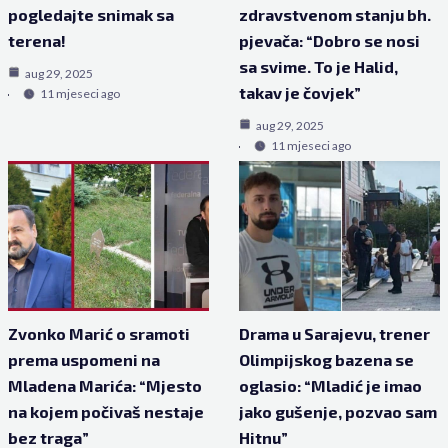
pogledajte snimak sa
zdravstvenom stanju bh.
terena!
pjevača: “Dobro se nosi
sa svime. To je Halid,
aug 29, 2025
takav je čovjek”
11 mjeseci ago
aug 29, 2025
11 mjeseci ago
Zvonko Marić o sramoti
Drama u Sarajevu, trener
prema uspomeni na
Olimpijskog bazena se
Mladena Marića: “Mjesto
oglasio: “Mladić je imao
na kojem počivaš nestaje
jako gušenje, pozvao sam
bez traga”
Hitnu”