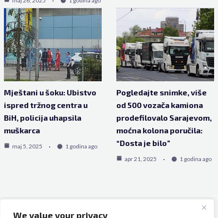
maj 26, 2025
1 godina ago
Mještani u šoku: Ubistvo
Pogledajte snimke, više
ispred tržnog centra u
od 500 vozača kamiona
BiH, policija uhapsila
prodefilovalo Sarajevom,
muškarca
moćna kolona poručila:
“Dosta je bilo”
maj 5, 2025
1 godina ago
apr 21, 2025
1 godina ago
We value your privacy
Copyright © 2026 Bh Dijaspora.