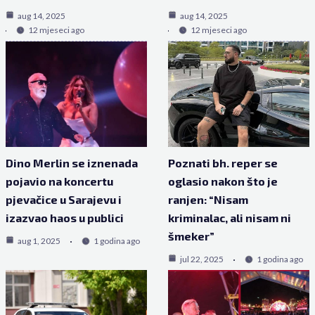
aug 14, 2025
aug 14, 2025
12 mjeseci ago
12 mjeseci ago
Dino Merlin se iznenada
Poznati bh. reper se
pojavio na koncertu
oglasio nakon što je
pjevačice u Sarajevu i
ranjen: “Nisam
izazvao haos u publici
kriminalac, ali nisam ni
šmeker”
aug 1, 2025
1 godina ago
jul 22, 2025
1 godina ago