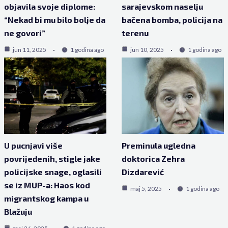
objavila svoje diplome:
sarajevskom naselju
“Nekad bi mu bilo bolje da
bačena bomba, policija na
ne govori”
terenu
jun 11, 2025
1 godina ago
jun 10, 2025
1 godina ago
U pucnjavi više
Preminula ugledna
povrijeđenih, stigle jake
doktorica Zehra
policijske snage, oglasili
Dizdarević
se iz MUP-a: Haos kod
maj 5, 2025
1 godina ago
migrantskog kampa u
Blažuju