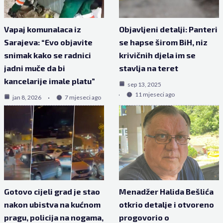
Vapaj komunalaca iz
Objavljeni detalji: Panteri
Sarajeva: “Evo objavite
se hapse širom BiH, niz
snimak kako se radnici
krivičnih djela im se
jadni muče da bi
stavlja na teret
kancelarije imale platu”
sep 13, 2025
11 mjeseci ago
jan 8, 2026
7 mjeseci ago
Gotovo cijeli grad je stao
Menadžer Halida Bešlića
nakon ubistva na kućnom
otkrio detalje i otvoreno
pragu, policija na nogama,
progovorio o