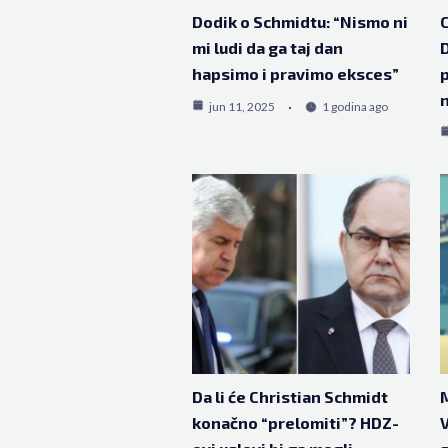
Dodik o Schmidtu: “Nismo ni
C
mi ludi da ga taj dan
D
hapsimo i pravimo eksces”
p
n
jun 11, 2025
1 godina ago
Da li će Christian Schmidt
M
konačno “prelomiti”? HDZ-
V