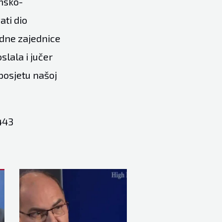
nsko-
ati dio
dne zajednice
slala i jučer
 posjetu našoj
443