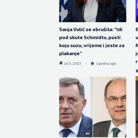
Sanja Vulić se obrušila: “Idi
E
pod skute Schmidtu, pusti
u
koju suzu, vrijeme i jeste za
plakanje”
j
r
jul 5, 2025
1 godina ago