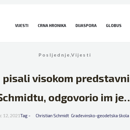
VIJESTI
CRNA HRONIKA
DIJASPORA
GLOBUS
Posljednje
,
Vijesti
H pisali visokom predstavn
Schmidtu, odgovorio im je
c 12, 2021
Tag - 
Christian Schmidt
Građevinsko-geodetska škola 