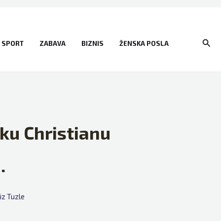
Sear
SPORT
ZABAVA
BIZNIS
ŽENSKA POSLA
iku Christianu
…
iz Tuzle