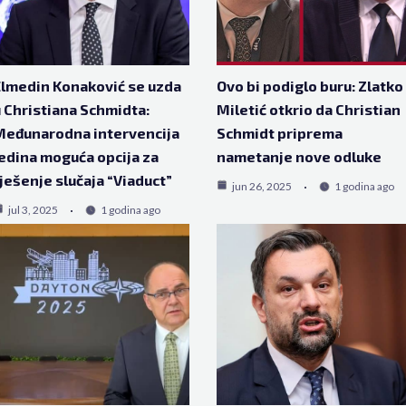
lmedin Konaković se uzda
Ovo bi podiglo buru: Zlatko
 Christiana Schmidta:
Miletić otkrio da Christian
Međunarodna intervencija
Schmidt priprema
edina moguća opcija za
nametanje nove odluke
ješenje slučaja “Viaduct”
jun 26, 2025
1 godina ago
jul 3, 2025
1 godina ago