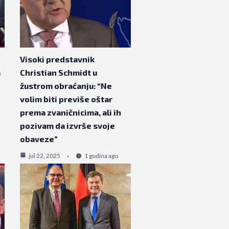
Visoki predstavnik
a
Christian Schmidt u
žustrom obraćanju: “Ne
volim biti previše oštar
prema zvaničnicima, ali ih
pozivam da izvrše svoje
obaveze”
jul 22, 2025
1 godina ago