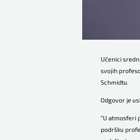
Učenici srednj
svojih profes
Schmidtu.
Odgovor je usl
“U atmosferi p
podršku profe