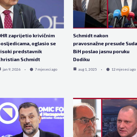
HR zaprijetio krivičnim
Schmidt nakon
osljedicama, oglasio se
pravosnažne presude Sud
isoki predstavnik
BiH poslao jasnu poruku
hristian Schmidt
Dodiku
jan 9, 2026
7 mjeseci ago
aug 1, 2025
12 mjeseci ago