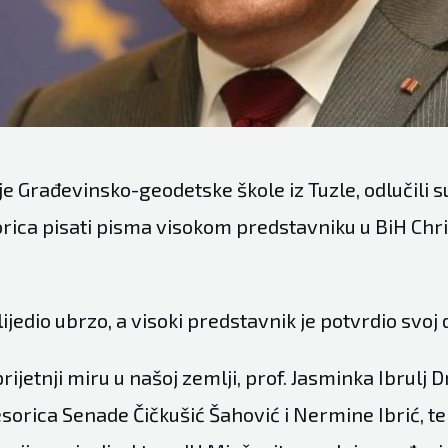
e Građevinsko-geodetske škole iz Tuzle, odlučili 
orica pisati pisma visokom predstavniku u BiH Chr
ijedio ubrzo, a visoki predstavnik je potvrdio svoj 
rijetnji miru u našoj zemlji, prof. Jasminka Ibrulj D
sorica Senade Čičkušić Šahović i Nermine Ibrić, t