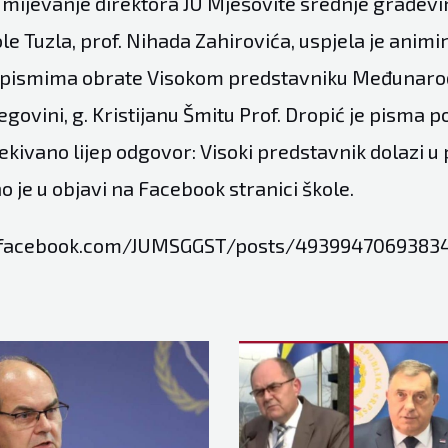
umijevanje direktora JU Mješovite srednje građevi
e Tuzla, prof. Nihada Zahirovića, uspjela je animir
e pismima obrate Visokom predstavniku Međunaro
egovini, g. Kristijanu Šmitu Prof. Dropić je pisma po
ekivano lijep odgovor: Visoki predstavnik dolazi u
no je u objavi na Facebook stranici škole.
.facebook.com/JUMSGGST/posts/4939947069383