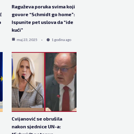
Raguževa poruka svima koji
ć
govore “Schmidt go home”:
o
Ispunite pet uslova da “ide
kući”
maj 23, 2025
1 godina ago
Cvijanović se obrušila
nakon sjednice UN-a: