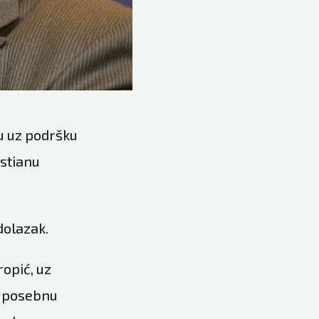
su uz podršku
istianu
dolazak.
ropić, uz
e posebnu