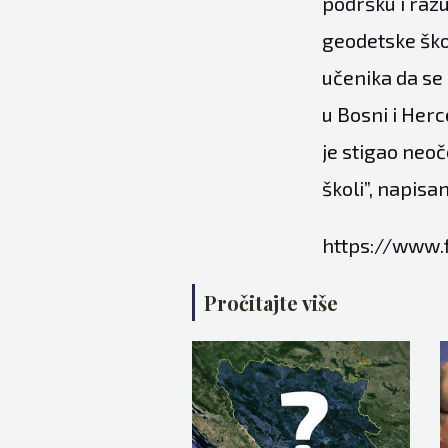
podršku i raz
geodetske škol
učenika da s
u Bosni i Herc
je stigao neoč
školi”, napisa
https://www
Pročitajte više