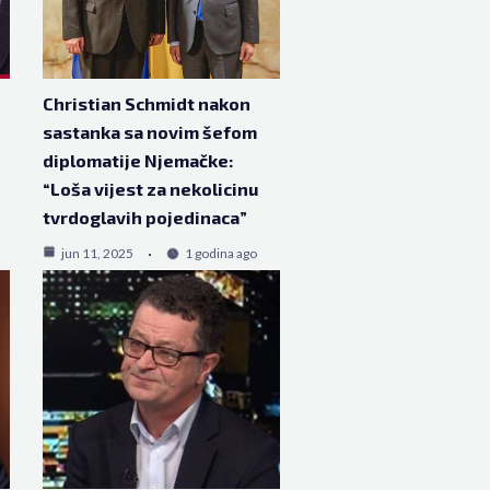
Christian Schmidt nakon
sastanka sa novim šefom
diplomatije Njemačke:
“Loša vijest za nekolicinu
tvrdoglavih pojedinaca”
jun 11, 2025
1 godina ago