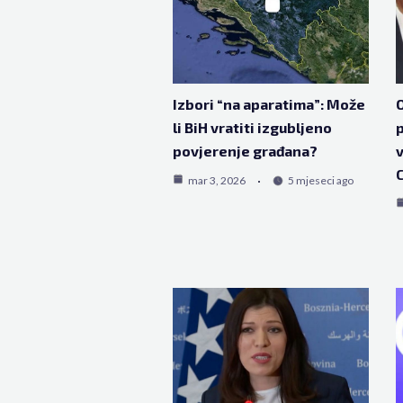
Izbori “na aparatima”: Može
O
li BiH vratiti izgubljeno
p
povjerenje građana?
v
C
mar 3, 2026
5 mjeseci ago