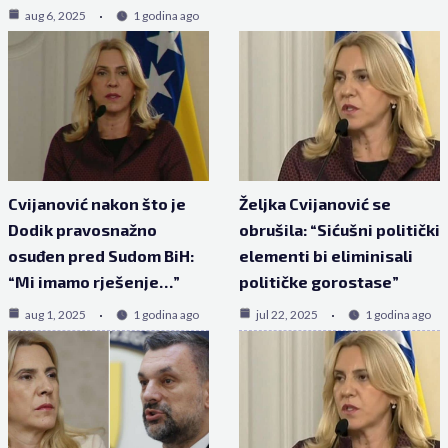
aug 6, 2025
1 godina ago
Cvijanović nakon što je
Željka Cvijanović se
Dodik pravosnažno
obrušila: “Sićušni politički
osuđen pred Sudom BiH:
elementi bi eliminisali
“Mi imamo rješenje…”
političke gorostase”
aug 1, 2025
1 godina ago
jul 22, 2025
1 godina ago