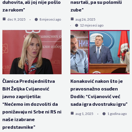
duhovita, ali joj nije pošlo
nasrtali, pa su polomili
za rukom”
zube”
dec 9, 2025
8 mjeseci ago
aug 26, 2025
12 mjeseci ago
Članica Predsjedništva
Konaković nakon što je
BiH Željka Cvijanović
pravosnažno osuđen
javno zaprijetila:
Dodik: “Cvijanović već
“Nećemo im dozvoliti da
sada igra dvostruku igru”
ponižavaju ni Srbe ni RS ni
aug 1, 2025
1 godina ago
naše izabrane
predstavnike”