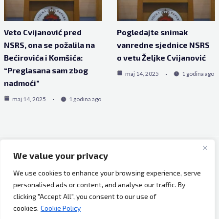
Veto Cvijanović pred
Pogledajte snimak
NSRS, ona se požalila na
vanredne sjednice NSRS
Bećirovića i Komšića:
o vetu Željke Cvijanović
“Preglasana sam zbog
maj 14, 2025
1 godina ago
nadmoći”
maj 14, 2025
1 godina ago
We value your privacy
Copyright © 2026 Bh Dijaspora.
We use cookies to enhance your browsing experience, serve
O nama
personalised ads or content, and analyse our traffic. By
Marketing
clicking "Accept All", you consent to our use of
Uslovi korištenja
cookies.
Cookie Policy
Impressum