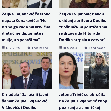
Željka Cvijanović žestoko
Željka Cvijanović nakon
napala Konakovića: “Ne
ukidanja pritvora Dodiku:
brine ga kada mu krivična
“Bošnjačkim političarima
djela čine diplomate i
je država da Milorada
muljaju s pasošima”
Dodika strpaju u zatvor”
jul 7, 2025
1 godina ago
jul 5, 2025
1 godina ago
Crnadak: “Današnji javni
Jelena Trivić se obrušila
šamar Željke Cvijanović
na Željku Cvijanović zbog
Viškoviću i Dodiku
poziranja u američkoj