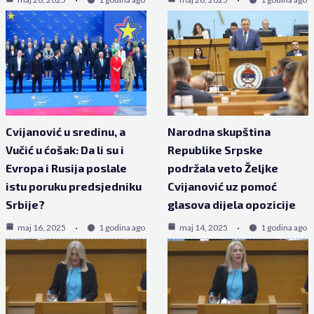
Cvijanović u sredinu, a
Narodna skupština
Vučić u ćošak: Da li su i
Republike Srpske
Evropa i Rusija poslale
podržala veto Željke
istu poruku predsjedniku
Cvijanović uz pomoć
Srbije?
glasova dijela opozicije
maj 16, 2025
1 godina ago
maj 14, 2025
1 godina ago