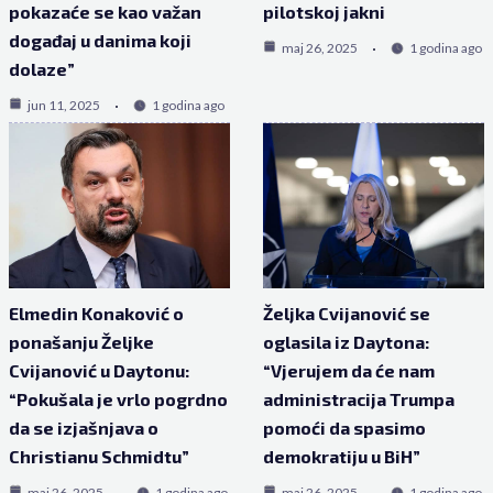
pokazaće se kao važan
pilotskoj jakni
događaj u danima koji
maj 26, 2025
1 godina ago
dolaze”
jun 11, 2025
1 godina ago
Elmedin Konaković o
Željka Cvijanović se
ponašanju Željke
oglasila iz Daytona:
Cvijanović u Daytonu:
“Vjerujem da će nam
“Pokušala je vrlo pogrdno
administracija Trumpa
da se izjašnjava o
pomoći da spasimo
Christianu Schmidtu”
demokratiju u BiH”
maj 26, 2025
1 godina ago
maj 26, 2025
1 godina ago