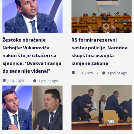
Žestoko obraćanje
RS formira rezervni
Nebojše Vukanovića
sastav policije, Narodna
nakon što je izbačen sa
skupština usvojila
sjednice: “Ovakva tiranija
izmjene zakona
do sada nije viđena!”
jul 3, 2025
1 godina ago
jul 3, 2025
1 godina ago