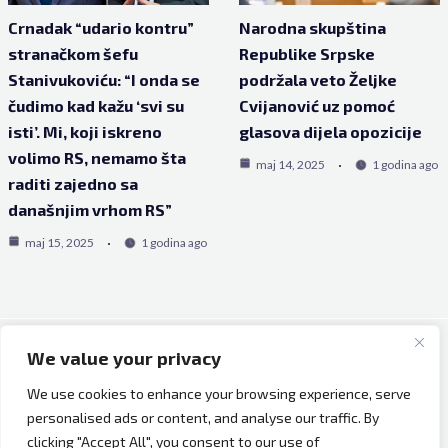
Crnadak “udario kontru”
Narodna skupština
stranačkom šefu
Republike Srpske
Stanivukoviću: “I onda se
podržala veto Željke
čudimo kad kažu ‘svi su
Cvijanović uz pomoć
isti’. Mi, koji iskreno
glasova dijela opozicije
volimo RS, nemamo šta
maj 14, 2025
1 godina ago
raditi zajedno sa
današnjim vrhom RS”
maj 15, 2025
1 godina ago
We value your privacy
Copyright © 2026 Bh Dijaspora.
We use cookies to enhance your browsing experience, serve
O nama
personalised ads or content, and analyse our traffic. By
Marketing
clicking "Accept All", you consent to our use of