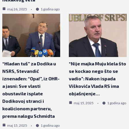
maj 26, 2025
1 godina ago
“Hladan tuš” za Dodika u
“Nije majka Muju klela što
NSRS, Stevandić
se kockao nego što se
iznenađen: “Opa!”, iz OHR-
vadio”: Nakon ispada
a jasni: Sve vlasti
Viškovića Vlada RS ima
obustavile isplate
objašnjenje…
Dodikovoj stranci i
maj 15, 2025
1 godina ago
koalicionom partneru,
prema nalogu Schmidta
maj 15, 2025
1 godina ago