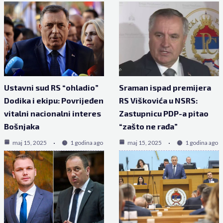
Ustavni sud RS “ohladio”
Sraman ispad premijera
Dodika i ekipu: Povrijeđen
RS Viškovića u NSRS:
vitalni nacionalni interes
Zastupnicu PDP-a pitao
Bošnjaka
“zašto ne rađa”
maj 15, 2025
1 godina ago
maj 15, 2025
1 godina ago