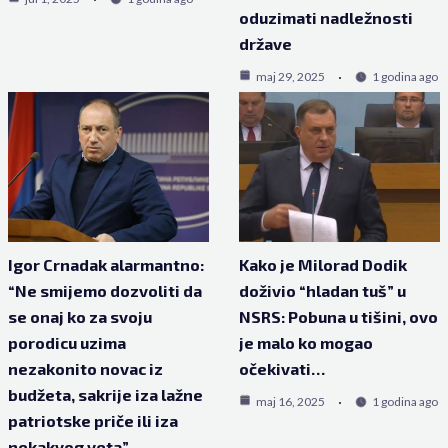
oduzimati nadležnosti
države
maj 29, 2025
1 godina ago
Igor Crnadak alarmantno:
Kako je Milorad Dodik
“Ne smijemo dozvoliti da
doživio “hladan tuš” u
se onaj ko za svoju
NSRS: Pobuna u tišini, ovo
porodicu uzima
je malo ko mogao
nezakonito novac iz
očekivati…
budžeta, sakrije iza lažne
maj 16, 2025
1 godina ago
patriotske priče ili iza
nekakvog veta”