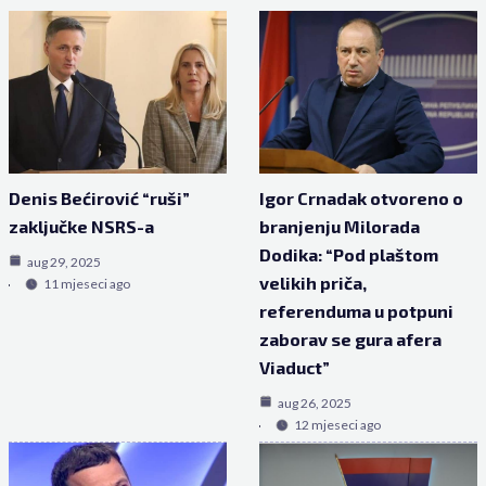
Denis Bećirović “ruši”
Igor Crnadak otvoreno o
zaključke NSRS-a
branjenju Milorada
Dodika: “Pod plaštom
aug 29, 2025
velikih priča,
11 mjeseci ago
referenduma u potpuni
zaborav se gura afera
Viaduct”
aug 26, 2025
12 mjeseci ago