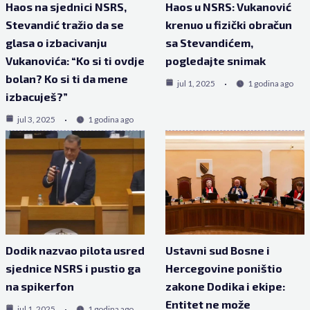
Haos na sjednici NSRS,
Haos u NSRS: Vukanović
Stevandić tražio da se
krenuo u fizički obračun
glasa o izbacivanju
sa Stevandićem,
Vukanovića: “Ko si ti ovdje
pogledajte snimak
bolan? Ko si ti da mene
jul 1, 2025
1 godina ago
izbacuješ?”
jul 3, 2025
1 godina ago
Dodik nazvao pilota usred
Ustavni sud Bosne i
sjednice NSRS i pustio ga
Hercegovine poništio
na spikerfon
zakone Dodika i ekipe:
Entitet ne može
jul 1, 2025
1 godina ago