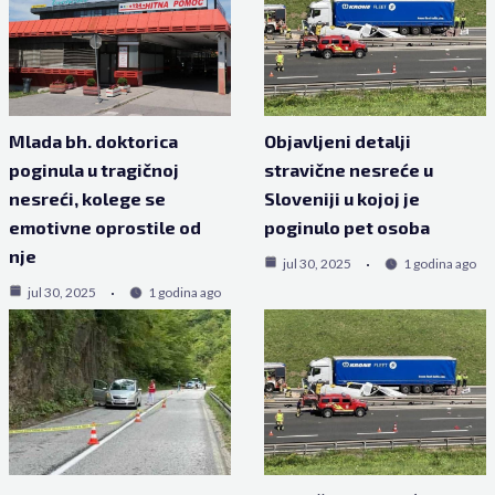
Mlada bh. doktorica
Objavljeni detalji
poginula u tragičnoj
stravične nesreće u
nesreći, kolege se
Sloveniji u kojoj je
emotivne oprostile od
poginulo pet osoba
nje
jul 30, 2025
1 godina ago
jul 30, 2025
1 godina ago