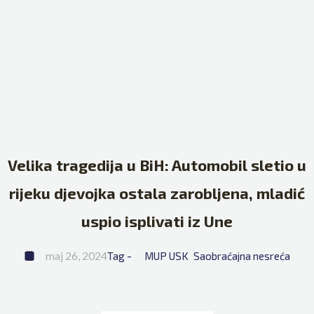
Velika tragedija u BiH: Automobil sletio u
rijeku djevojka ostala zarobljena, mladić
uspio isplivati iz Une
maj 26, 2024
Tag - 
MUP USK
Saobraćajna nesreća