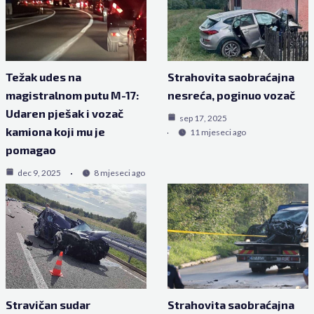
Težak udes na
Strahovita saobraćajna
magistralnom putu M-17:
nesreća, poginuo vozač
Udaren pješak i vozač
sep 17, 2025
kamiona koji mu je
11 mjeseci ago
pomagao
dec 9, 2025
8 mjeseci ago
Stravičan sudar
Strahovita saobraćajna