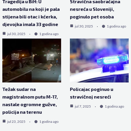
Tragedija u BiH: U
Stravična saobraćajna
automobilu na koji je pala
nesreća u Sloveniji,
stijena bili otac i kćerka,
poginulo pet osoba
djevojka imala 33 godine
jul 30, 2025
1 godina ago
jul 30, 2025
1 godina ago
Težak sudar na
Policajac poginuo u
magistralnom putu M-17,
stravičnoj nesreći
nastale ogromne gužve,
jul 7, 2025
1 godina ago
policija na terenu
jul 23, 2025
1 godina ago