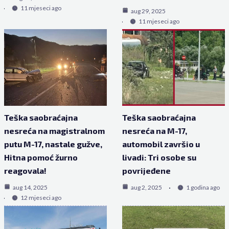
11 mjeseci ago
aug 29, 2025
11 mjeseci ago
Teška saobraćajna
Teška saobraćajna
nesreća na magistralnom
nesreća na M-17,
putu M-17, nastale gužve,
automobil završio u
Hitna pomoć žurno
livadi: Tri osobe su
reagovala!
povrijeđene
aug 14, 2025
aug 2, 2025
1 godina ago
12 mjeseci ago