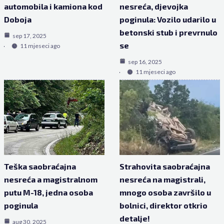
automobila i kamiona kod
nesreća, djevojka
Doboja
poginula: Vozilo udarilo u
betonski stub i prevrnulo
sep 17, 2025
se
11 mjeseci ago
sep 16, 2025
11 mjeseci ago
Teška saobraćajna
Strahovita saobraćajna
nesreća a magistralnom
nesreća na magistrali,
putu M-18, jedna osoba
mnogo osoba završilo u
poginula
bolnici, direktor otkrio
detalje!
aug 30, 2025