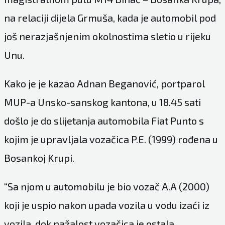
na relaciji dijela Grmuša, kada je automobil pod
još nerazjašnjenim okolnostima sletio u rijeku
Unu.
Kako je je kazao Adnan Beganović, portparol
MUP-a Unsko-sanskog kantona, u 18.45 sati
došlo je do slijetanja automobila Fiat Punto s
kojim je upravljala vozačica P.E. (1999) rođena u
Bosankoj Krupi.
“Sa njom u automobilu je bio vozač A.A (2000)
koji je uspio nakon upada vozila u vodu izaći iz
vozila, dok nažalost vozačica je ostala