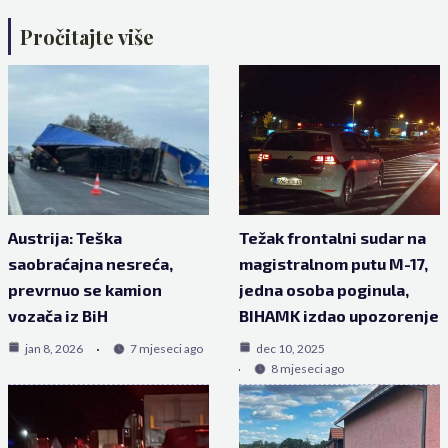
Pročitajte više
Austrija: Teška
Težak frontalni sudar na
saobraćajna nesreća,
magistralnom putu M-17,
prevrnuo se kamion
jedna osoba poginula,
vozača iz BiH
BIHAMK izdao upozorenje
jan 8, 2026
7 mjeseci ago
dec 10, 2025
8 mjeseci ago