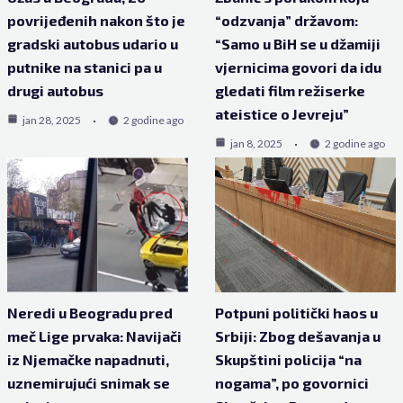
povrijeđenih nakon što je
“odzvanja” državom:
gradski autobus udario u
“Samo u BiH se u džamiji
putnike na stanici pa u
vjernicima govori da idu
drugi autobus
gledati film režiserke
ateistice o Jevreju”
jan 28, 2025
2 godine ago
jan 8, 2025
2 godine ago
Neredi u Beogradu pred
Potpuni politički haos u
meč Lige prvaka: Navijači
Srbiji: Zbog dešavanja u
iz Njemačke napadnuti,
Skupštini policija “na
uznemirujući snimak se
nogama”, po govornici