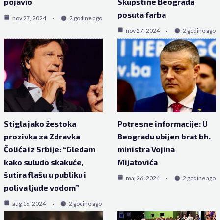
pojavio
Skupštine Beograda
posuta farba
nov 27, 2024
2 godine ago
nov 27, 2024
2 godine ago
Stigla jako žestoka
Potresne informacije: U
prozivka za Zdravka
Beogradu ubijen brat bh.
Čolića iz Srbije: “Gledam
ministra Vojina
kako suludo skakuće,
Mijatovića
šutira flašu u publiku i
maj 26, 2024
2 godine ago
poliva ljude vodom”
aug 16, 2024
2 godine ago