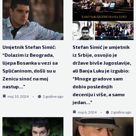
Umjetnik Stefan Simić:
Stefan Simić je umjetnik
“Dolazim iz Beograda,
iz Srbije, osvojio je
lijepa Bosanka u vezi sa
države bivše Jugoslavije,
Splićaninom, došli su u
ali Banja Luku je izgubio:
Zenicu sinoć na moj
“Mnoge gradove sam
nastup…”
dobio poslednjih
deceniju i više, a samo
maj 10, 2024
2 godine ago
jedan…”
maj 6, 2024
2 godine ago