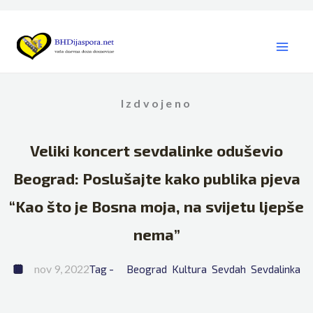
Skip
to
content
Izdvojeno
Veliki koncert sevdalinke oduševio
Beograd: Poslušajte kako publika pjeva
“Kao što je Bosna moja, na svijetu ljepše
nema”
nov 9, 2022
Tag - 
Beograd
Kultura
Sevdah
Sevdalinka