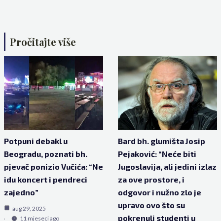
Pročitajte više
Potpuni debakl u
Bard bh. glumišta Josip
Beogradu, poznati bh.
Pejaković: “Neće biti
pjevač ponizio Vučića: “Ne
Jugoslavija, ali jedini izlaz
idu koncert i pendreci
za ove prostore, i
zajedno”
odgovor i nužno zlo je
upravo ovo što su
aug 29, 2025
pokrenuli studenti u
11 mjeseci ago