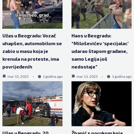
Užas u Beogradu: Vozač
Haos u Beogradu:
uhapšen, automobilom se
“Miloševićev ‘specijalac’
zabio u masu koja je
udarao štapom građane,
krenula na proteste, ima
samo Legija još
povrijeđenih
nedostaje”
mar 15, 2025
1 godina ago
mar 11, 2025
1 godina ago
Užas u Beogradu, 20
Žbanić s porukom koja