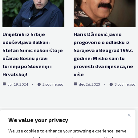
Umjetnik iz Srbije
Haris Džinović javno
oduševljava Balkan:
progovorio o odlasku iz
Stefan Simić nakon što je
Sarajeva u Beograd 1992.
očarao Bosnu pravi
godine: Mislio sam tu
turneju po Sloveniji i
provesti dva mjeseca, ne
Hrvatskoj!
više
apr 19, 2024
2 godine ago
dec 26, 2023
3 godine ago
We value your privacy
Copyright © 2026 Bh Dijaspora.
We use cookies to enhance your browsing experience, serve
O nama