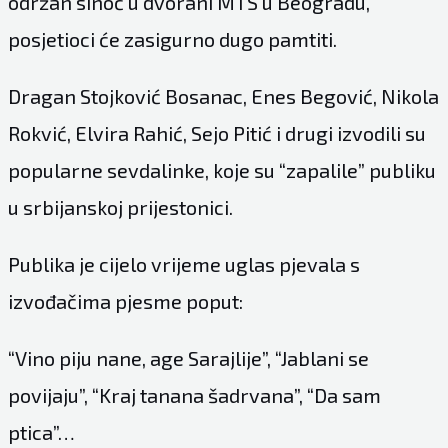
održan sinoć u dvorani MTS u Beogradu,
posjetioci će zasigurno dugo pamtiti.
Dragan Stojković Bosanac, Enes Begović, Nikola
Rokvić, Elvira Rahić, Sejo Pitić i drugi izvodili su
popularne sevdalinke, koje su “zapalile” publiku
u srbijanskoj prijestonici.
Publika je cijelo vrijeme uglas pjevala s
izvođačima pjesme poput:
“Vino piju nane, age Sarajlije”, “Jablani se
povijaju”, “Kraj tanana šadrvana”, “Da sam
ptica”…