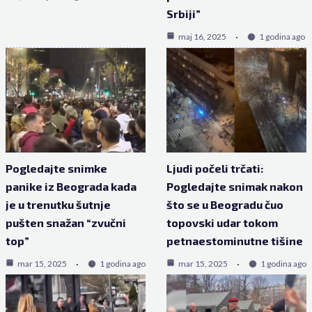
Srbiji”
maj 16, 2025
1 godina ago
Pogledajte snimke
Ljudi počeli trčati:
panike iz Beograda kada
Pogledajte snimak nakon
je u trenutku šutnje
što se u Beogradu čuo
pušten snažan “zvučni
topovski udar tokom
top”
petnaestominutne tišine
mar 15, 2025
1 godina ago
mar 15, 2025
1 godina ago