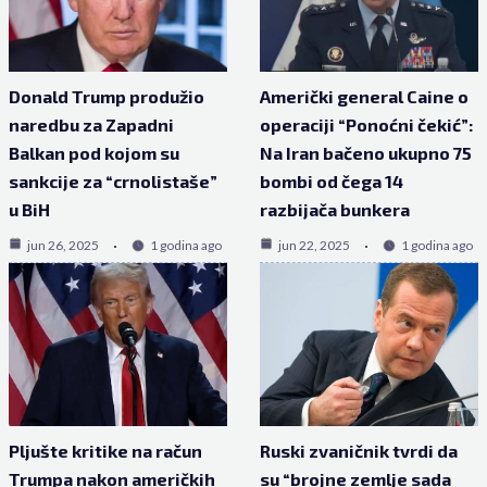
Donald Trump produžio
Američki general Caine o
naredbu za Zapadni
operaciji “Ponoćni čekić”:
Balkan pod kojom su
Na Iran bačeno ukupno 75
sankcije za “crnolistaše”
bombi od čega 14
u BiH
razbijača bunkera
jun 26, 2025
1 godina ago
jun 22, 2025
1 godina ago
Pljušte kritike na račun
Ruski zvaničnik tvrdi da
Trumpa nakon američkih
su “brojne zemlje sada