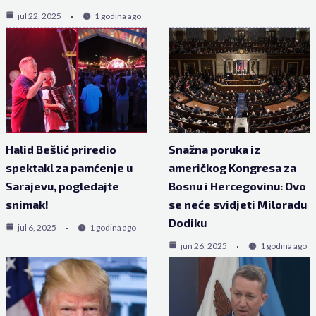
jul 22, 2025
1 godina ago
Halid Bešlić priredio
Snažna poruka iz
spektakl za pamćenje u
američkog Kongresa za
Sarajevu, pogledajte
Bosnu i Hercegovinu: Ovo
snimak!
se neće svidjeti Miloradu
Dodiku
jul 6, 2025
1 godina ago
jun 26, 2025
1 godina ago