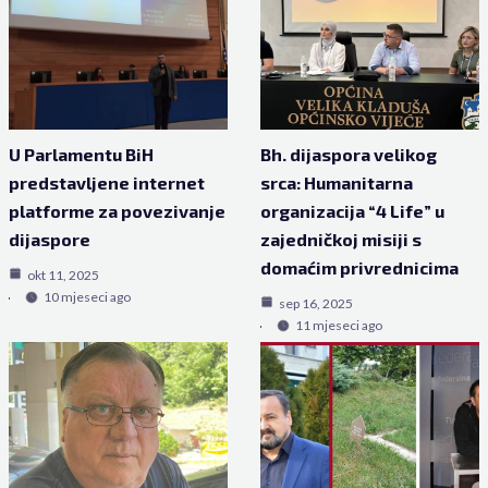
U Parlamentu BiH
Bh. dijaspora velikog
predstavljene internet
srca: Humanitarna
platforme za povezivanje
organizacija “4 Life” u
dijaspore
zajedničkoj misiji s
domaćim privrednicima
okt 11, 2025
10 mjeseci ago
sep 16, 2025
11 mjeseci ago