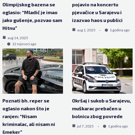
Olimpijskog bazena se
pojavio na koncertu
oglasio: “Mladić je imao
pjevačice u Sarajevu i
jako gušenje, pozvao sam
izazvao haos u publici
Hitnu”
aug 1, 2025
1 godina ago
aug 14, 2025
12 mjeseci ago
Poznati bh. reper se
Okršaj i sukob u Sarajevu,
oglasio nakon što je
muškarac prebačen u
ranjen: “Nisam
bolnicu zbog povrede
kriminalac, ali nisam ni
jul 7, 2025
1 godina ago
šmeker”