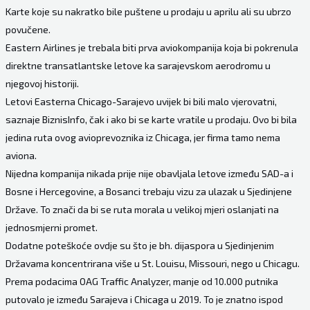
Karte koje su nakratko bile puštene u prodaju u aprilu ali su ubrzo
povučene.
Eastern Airlines je trebala biti prva aviokompanija koja bi pokrenula
direktne transatlantske letove ka sarajevskom aerodromu u
njegovoj historiji.
Letovi Easterna Chicago-Sarajevo uvijek bi bili malo vjerovatni,
saznaje BiznisInfo, čak i ako bi se karte vratile u prodaju. Ovo bi bila
jedina ruta ovog avioprevoznika iz Chicaga, jer firma tamo nema
aviona.
Nijedna kompanija nikada prije nije obavljala letove između SAD-a i
Bosne i Hercegovine, a Bosanci trebaju vizu za ulazak u Sjedinjene
Države. To znači da bi se ruta morala u velikoj mjeri oslanjati na
jednosmjerni promet.
Dodatne poteškoće ovdje su što je bh. dijaspora u Sjedinjenim
Državama koncentrirana više u St. Louisu, Missouri, nego u Chicagu.
Prema podacima OAG Traffic Analyzer, manje od 10.000 putnika
putovalo je između Sarajeva i Chicaga u 2019. To je znatno ispod