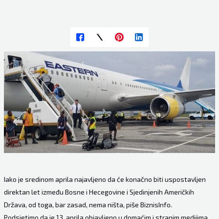
Iako je sredinom aprila najavljeno da će konačno biti uspostavljen
direktan let između Bosne i Hecegovine i Sjedinjenih Američkih
Država, od toga, bar zasad, nema ništa, piše BiznisInfo.
Podsjetimo da je 13. aprila objavljeno u domaćim i stranim medijima