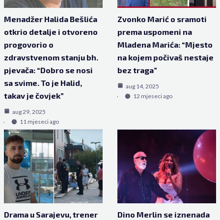
Menadžer Halida Bešlića
Zvonko Marić o sramoti
otkrio detalje i otvoreno
prema uspomeni na
progovorio o
Mladena Marića: “Mjesto
zdravstvenom stanju bh.
na kojem počivaš nestaje
pjevača: “Dobro se nosi
bez traga”
sa svime. To je Halid,
aug 14, 2025
takav je čovjek”
12 mjeseci ago
aug 29, 2025
11 mjeseci ago
Drama u Sarajevu, trener
Dino Merlin se iznenada