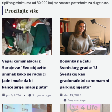
tipičnog minimuma od 30.000 koji se smatra potrebnim za duge rute.
Pročitajte više
Vapaj komunalaca iz
Bosanka na čelu
Sarajeva: “Evo objavite
švedskog grada: “U
snimak kako se radnici
Švedskoj kao
jadni muče da bi
gradonačelnica nemam ni
kancelarije imale platu”
parking mjesto”
jan 8, 2026
7 mjeseci ago
dec 19, 2025
8 mjeseci ago