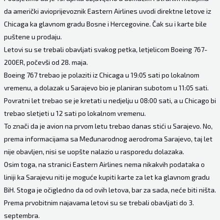
da američki avioprijevoznik Eastern Airlines uvodi direktne letove iz
Chicaga ka glavnom gradu Bosne i Hercegovine. Čak su i karte bile
puštene u prodaju.
Letovi su se trebali obavljati svakog petka, letjelicom Boeing 767-
200ER, počevši od 28. maja.
Boeing 767 trebao je polaziti iz Chicaga u 19:05 sati po lokalnom
vremenu, a dolazak u Sarajevo bio je planiran subotom u 11:05 sati.
Povratni let trebao se je kretati u nedjelju u 08:00 sati, a u Chicago bi
trebao sletjeti u 12 sati po lokalnom vremenu.
To znači da je avion na prvom letu trebao danas stići u Sarajevo. No,
prema informacijama sa Međunarodnog aerodroma Sarajevo, taj let
nije obavljen, nisi se uopšte nalazio u rasporedu dolazaka.
Osim toga, na stranici Eastern Airlines nema nikakvih podataka o
liniji ka Sarajevu niti je moguće kupiti karte za let ka glavnom gradu
BiH. Stoga je očigledno da od ovih letova, bar za sada, neće biti ništa.
Prema prvobitnim najavama letovi su se trebali obavljati do 3.
septembra.