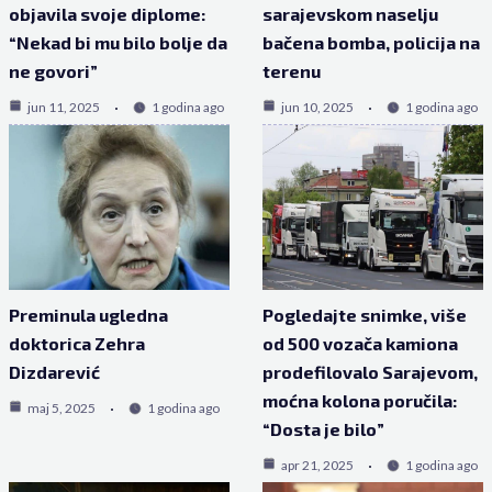
objavila svoje diplome:
sarajevskom naselju
“Nekad bi mu bilo bolje da
bačena bomba, policija na
ne govori”
terenu
jun 11, 2025
1 godina ago
jun 10, 2025
1 godina ago
Preminula ugledna
Pogledajte snimke, više
doktorica Zehra
od 500 vozača kamiona
Dizdarević
prodefilovalo Sarajevom,
moćna kolona poručila:
maj 5, 2025
1 godina ago
“Dosta je bilo”
apr 21, 2025
1 godina ago