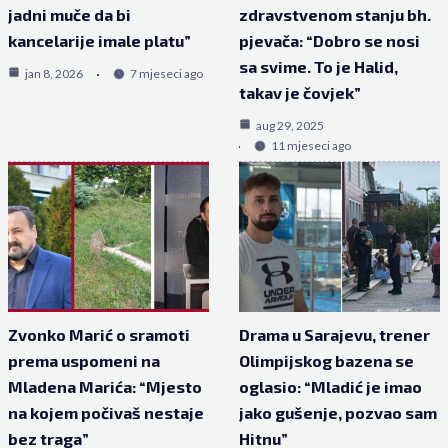
jadni muče da bi
zdravstvenom stanju bh.
kancelarije imale platu”
pjevača: “Dobro se nosi
sa svime. To je Halid,
jan 8, 2026
7 mjeseci ago
takav je čovjek”
aug 29, 2025
11 mjeseci ago
Zvonko Marić o sramoti
Drama u Sarajevu, trener
prema uspomeni na
Olimpijskog bazena se
Mladena Marića: “Mjesto
oglasio: “Mladić je imao
na kojem počivaš nestaje
jako gušenje, pozvao sam
bez traga”
Hitnu”