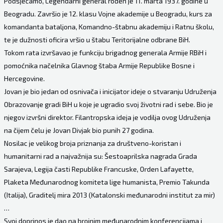
Podsjećamo, Legendarni general rođen je 11. marta 1937. godine u
Beogradu. Završio je 12. klasu Vojne akademije u Beogradu, kurs za
komandanta bataljona, Komandno-štabnu akademiju i Ratnu školu,
te je dužnosti oficira vršio u štabu Teritorijalne odbrane BiH.
Tokom rata izvršavao je funkciju brigadnog generala Armije RBiH i
pomoćnika načelnika Glavnog štaba Armije Republike Bosne i
Hercegovine.
Jovan je bio jedan od osnivača i inicijator ideje o stvaranju Udruženja
Obrazovanje gradi BiH u koje je ugradio svoj životni rad i sebe. Bio je
njegov izvršni direktor. Filantropska ideja je vodilja ovog Udruženja
na čijem čelu je Jovan Divjak bio punih 27 godina.
Nosilac je velikog broja priznanja za društveno-koristan i
humanitarni rad a najvažnija su: Šestoaprilska nagrada Grada
Sarajeva, Legija časti Republike Francuske, Orden Lafayette,
Plaketa Međunarodnog komiteta lige humanista, Premio Takunda
(Italija), Graditelj mira 2013 (Katalonski međunarodni institut za mir)
…
Svoj doprinos je dao na brojnim međunarodnim konferencijama i