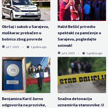
Okršaj i sukob u Sarajevu,
Halid Bešlić priredio
muškarac prebačen u
spektakl za pamćenje u
bolnicu zbog povrede
Sarajevu, pogledajte
snimak!
jul 7, 2025
1 godina ago
jul 6, 2025
1 godina ago
Benjamina Karić žurno
Snažna detonacija
odgovorila na prozivke,
uznemirila stanovnike: U