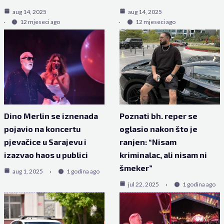
aug 14, 2025
aug 14, 2025
12 mjeseci ago
12 mjeseci ago
Dino Merlin se iznenada
Poznati bh. reper se
pojavio na koncertu
oglasio nakon što je
pjevačice u Sarajevu i
ranjen: “Nisam
izazvao haos u publici
kriminalac, ali nisam ni
šmeker”
aug 1, 2025
1 godina ago
jul 22, 2025
1 godina ago