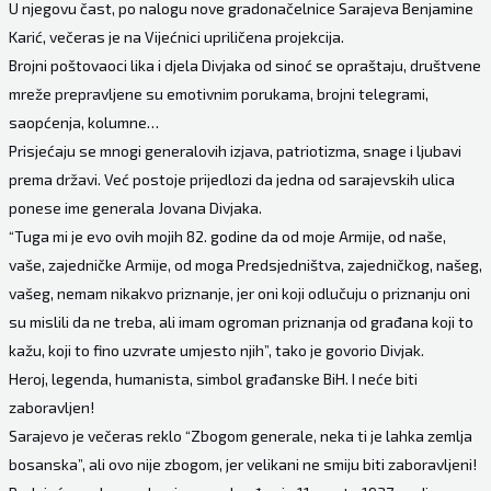
U njegovu čast, po nalogu nove gradonačelnice Sarajeva Benjamine
Karić, večeras je na Vijećnici upriličena projekcija.
Brojni poštovaoci lika i djela Divjaka od sinoć se opraštaju, društvene
mreže prepravljene su emotivnim porukama, brojni telegrami,
saopćenja, kolumne…
Prisjećaju se mnogi generalovih izjava, patriotizma, snage i ljubavi
prema državi. Već postoje prijedlozi da jedna od sarajevskih ulica
ponese ime generala Jovana Divjaka.
“Tuga mi je evo ovih mojih 82. godine da od moje Armije, od naše,
vaše, zajedničke Armije, od moga Predsjedništva, zajedničkog, našeg,
vašeg, nemam nikakvo priznanje, jer oni koji odlučuju o priznanju oni
su mislili da ne treba, ali imam ogroman priznanja od građana koji to
kažu, koji to fino uzvrate umjesto njih”, tako je govorio Divjak.
Heroj, legenda, humanista, simbol građanske BiH. I neće biti
zaboravljen!
Sarajevo je večeras reklo “Zbogom generale, neka ti je lahka zemlja
bosanska”, ali ovo nije zbogom, jer velikani ne smiju biti zaboravljeni!