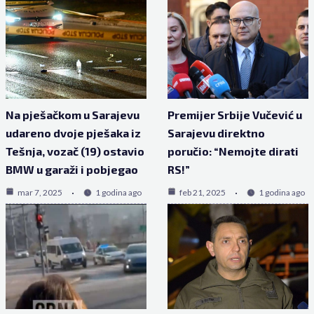
Na pješačkom u Sarajevu
Premijer Srbije Vučević u
udareno dvoje pješaka iz
Sarajevu direktno
Tešnja, vozač (19) ostavio
poručio: “Nemojte dirati
BMW u garaži i pobjegao
RS!”
mar 7, 2025
1 godina ago
feb 21, 2025
1 godina ago