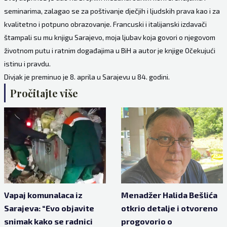
seminarima, zalagao se za poštivanje dječjih i ljudskih prava kao i za
kvalitetno i potpuno obrazovanje. Francuski i italijanski izdavači
štampali su mu knjigu Sarajevo, moja ljubav koja govori o njegovom
životnom putu i ratnim događajima u BiH a autor je knjige Očekujući
istinu i pravdu.
Divjak je preminuo je 8. aprila u Sarajevu u 84. godini.
Pročitajte više
Vapaj komunalaca iz
Menadžer Halida Bešlića
Sarajeva: “Evo objavite
otkrio detalje i otvoreno
snimak kako se radnici
progovorio o