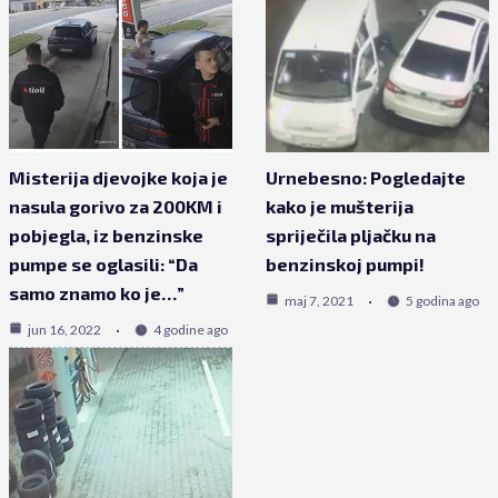
Misterija djevojke koja je
Urnebesno: Pogledajte
nasula gorivo za 200KM i
kako je mušterija
pobjegla, iz benzinske
spriječila pljačku na
pumpe se oglasili: “Da
benzinskoj pumpi!
samo znamo ko je…”
maj 7, 2021
5 godina ago
jun 16, 2022
4 godine ago