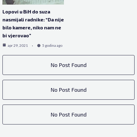
Lopovi u BiH do suza
nasmijali radnike: “Da nije
bilo kamere, niko nam ne
bi vjerovao”
apr 29, 2021
5 godina ago
No Post Found
No Post Found
No Post Found