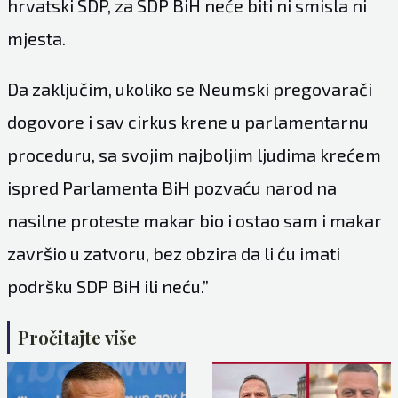
hrvatski SDP, za SDP BiH neće biti ni smisla ni
mjesta.
Da zaključim, ukoliko se Neumski pregovarači
dogovore i sav cirkus krene u parlamentarnu
proceduru, sa svojim najboljim ljudima krećem
ispred Parlamenta BiH pozvaću narod na
nasilne proteste makar bio i ostao sam i makar
završio u zatvoru, bez obzira da li ću imati
podršku SDP BiH ili neću.”
Pročitajte više