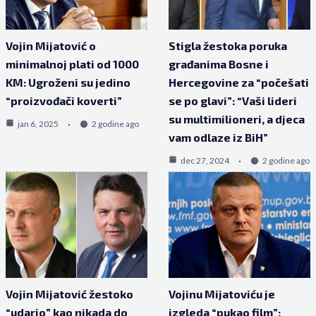
Vojin Mijatović o
Stigla žestoka poruka
minimalnoj plati od 1000
građanima Bosne i
KM: Ugroženi su jedino
Hercegovine za “počešati
“proizvođači koverti”
se po glavi”: “Vaši lideri
su multimilioneri, a djeca
jan 6, 2025
2 godine ago
vam odlaze iz BiH”
dec 27, 2024
2 godine ago
Vojin Mijatović žestoko
Vojinu Mijatoviću je
“udario” kao nikada do
izgleda “pukao film”: