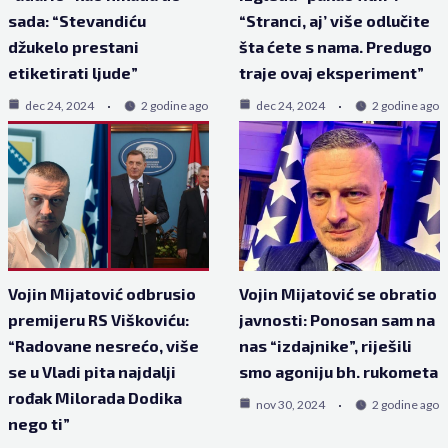
sada: “Stevandiću
“Stranci, aj’ više odlučite
džukelo prestani
šta ćete s nama. Predugo
etiketirati ljude”
traje ovaj eksperiment”
dec 24, 2024
2 godine ago
dec 24, 2024
2 godine ago
Vojin Mijatović odbrusio
Vojin Mijatović se obratio
premijeru RS Viškoviću:
javnosti: Ponosan sam na
“Radovane nesrećo, više
nas “izdajnike”, riješili
se u Vladi pita najdalji
smo agoniju bh. rukometa
rođak Milorada Dodika
nov 30, 2024
2 godine ago
nego ti”