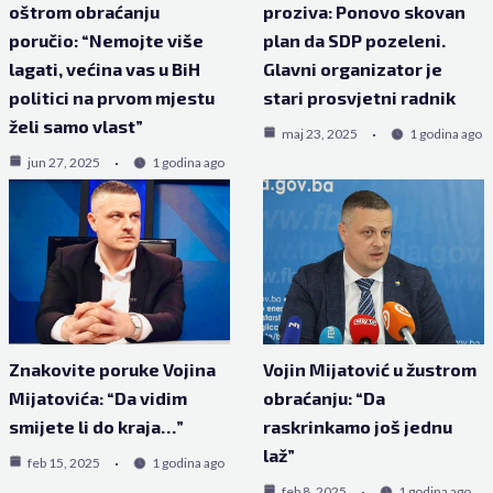
oštrom obraćanju
proziva: Ponovo skovan
poručio: “Nemojte više
plan da SDP pozeleni.
lagati, većina vas u BiH
Glavni organizator je
politici na prvom mjestu
stari prosvjetni radnik
želi samo vlast”
maj 23, 2025
1 godina ago
jun 27, 2025
1 godina ago
Znakovite poruke Vojina
Vojin Mijatović u žustrom
Mijatovića: “Da vidim
obraćanju: “Da
smijete li do kraja…”
raskrinkamo još jednu
laž”
feb 15, 2025
1 godina ago
feb 8, 2025
1 godina ago