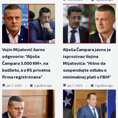
Vojin Mijatović žurno
Aljoša Čampara javno je
odgovorio: “Aljoša
isprozivao Vojina
Čampara 3.000 KM+, na
Mijatovića: “Hitno da
budžetu, a u RS privatna
suspendujte odluku o
firma registrovana”
minimalnoj plati u FBiH”
jan 7, 2025
2 godine ago
jan 7, 2025
2 godine ago