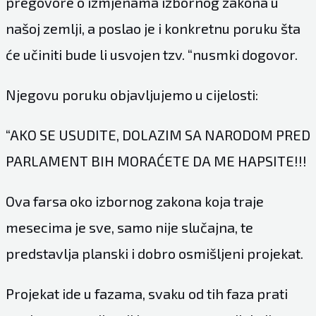
pregovore o izmjenama izbornog zakona u
našoj zemlji, a poslao je i konkretnu poruku šta
će učiniti bude li usvojen tzv. “nusmki dogovor.
Njegovu poruku objavljujemo u cijelosti:
“AKO SE USUDITE, DOLAZIM SA NARODOM PRED
PARLAMENT BIH MORAĆETE DA ME HAPSITE!!!
Ova farsa oko izbornog zakona koja traje
mesecima je sve, samo nije slučajna, te
predstavlja planski i dobro osmišljeni projekat.
Projekat ide u fazama, svaku od tih faza prati