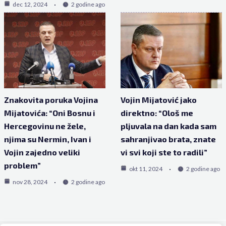
dec 12, 2024
2 godine ago
Znakovita poruka Vojina
Vojin Mijatović jako
Mijatovića: “Oni Bosnu i
direktno: “Ološ me
Hercegovinu ne žele,
pljuvala na dan kada sam
njima su Nermin, Ivan i
sahranjivao brata, znate
Vojin zajedno veliki
vi svi koji ste to radili”
problem”
okt 11, 2024
2 godine ago
nov 28, 2024
2 godine ago