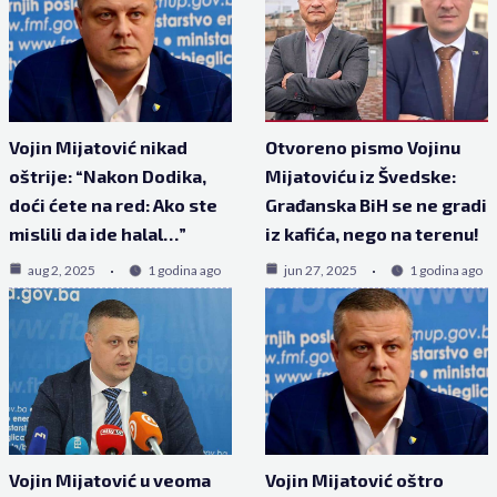
Vojin Mijatović nikad
Otvoreno pismo Vojinu
oštrije: “Nakon Dodika,
Mijatoviću iz Švedske:
doći ćete na red: Ako ste
Građanska BiH se ne gradi
mislili da ide halal…”
iz kafića, nego na terenu!
aug 2, 2025
1 godina ago
jun 27, 2025
1 godina ago
Vojin Mijatović u veoma
Vojin Mijatović oštro