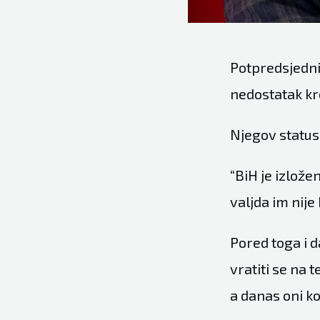
Potpredsjedni
nedostatak kred
Njegov status 
“BiH je izlože
valjda im nije
Pored toga i da
vratiti se na t
a danas oni ko