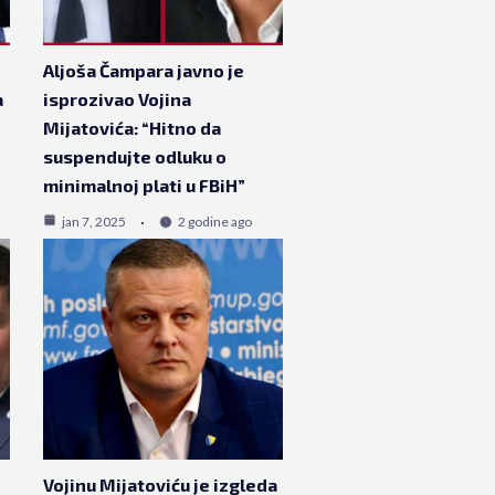
Aljoša Čampara javno je
a
isprozivao Vojina
Mijatovića: “Hitno da
suspendujte odluku o
minimalnoj plati u FBiH”
jan 7, 2025
2 godine ago
Vojinu Mijatoviću je izgleda