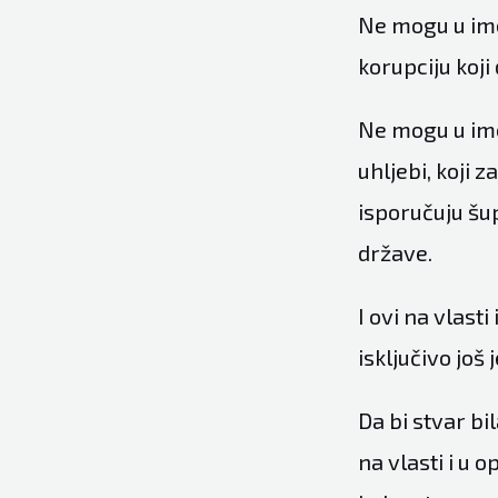
Ne mogu u ime 
korupciju koji
Ne mogu u ime
uhljebi, koji
isporučuju šup
države.
I ovi na vlasti
isključivo jo
Da bi stvar bi
na vlasti i u o