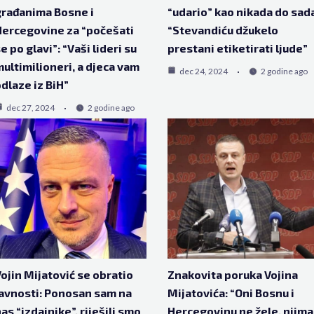
rađanima Bosne i
“udario” kao nikada do sad
ercegovine za “počešati
“Stevandiću džukelo
e po glavi”: “Vaši lideri su
prestani etiketirati ljude”
ultimilioneri, a djeca vam
dec 24, 2024
2 godine ago
dlaze iz BiH”
dec 27, 2024
2 godine ago
ojin Mijatović se obratio
Znakovita poruka Vojina
avnosti: Ponosan sam na
Mijatovića: “Oni Bosnu i
as “izdajnike”, riješili smo
Hercegovinu ne žele, njima