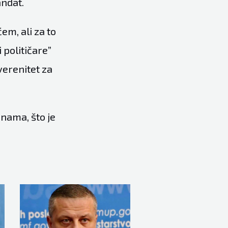
andat.
em, ali za to
 političare”
uverenitet za
nama, što je