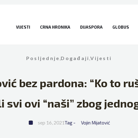
VIJESTI
CRNA HRONIKA
DIJASPORA
GLOBUS
Posljednje
,
Događaji
,
Vijesti
vić bez pardona: “Ko to ruš
li svi ovi “naši” zbog jedn
sep 16, 2021
Tag - 
Vojin Mijatović