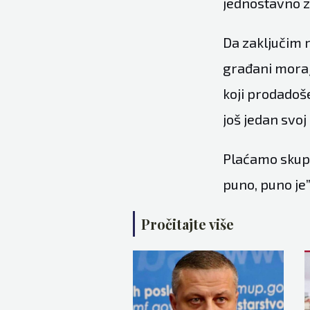
jednostavno z
Da zaključim r
građani moraju
koji prodadoše
još jedan svoj 
Plaćamo skupo
puno, puno je”,
Pročitajte više