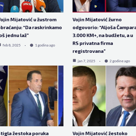
ojin Mijatović u žustrom
Vojin Mijatović žurno
braćanju: “Da raskrinkamo
odgovorio: “Aljoša Čampar
oš jednu laž”
3.000 KM+, na budžetu, a u
RS privatna firma
feb 8, 2025
1 godina ago
registrovana”
jan 7, 2025
2 godine ago
tigla žestoka poruka
Vojin Mijatović žestoko