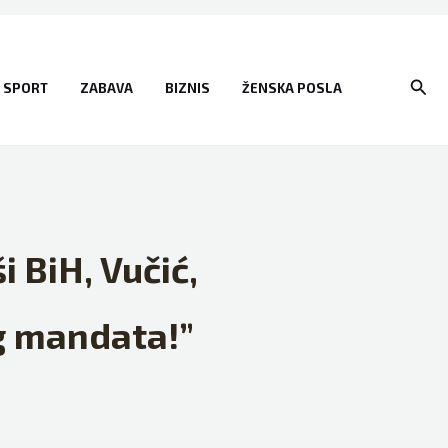
Sear
SPORT
ZABAVA
BIZNIS
ŽENSKA POSLA
i BiH, Vučić,
og mandata!”