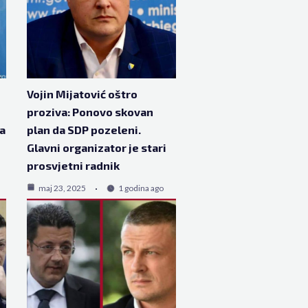
Vojin Mijatović oštro
proziva: Ponovo skovan
na
plan da SDP pozeleni.
Glavni organizator je stari
prosvjetni radnik
maj 23, 2025
1 godina ago