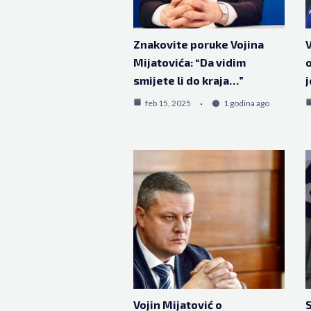
Znakovite poruke Vojina
V
Mijatovića: “Da vidim
o
smijete li do kraja…”
j
feb 15, 2025
1 godina ago
Vojin Mijatović o
S