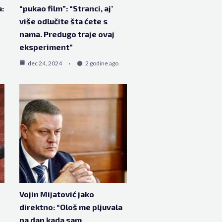
a:
“pukao film”: “Stranci, aj’
više odlučite šta ćete s
nama. Predugo traje ovaj
eksperiment”
dec 24, 2024
2 godine ago
Vojin Mijatović jako
direktno: “Ološ me pljuvala
na dan kada sam