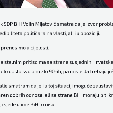
k SDP BiH Vojin Mijatović smatra da je izvor prob
ibiliteta političara na vlasti, ali i u opoziciji.
prenosimo u cijelosti.
na stalnim pritiscima sa strane susjednih Hrvatske 
 bilo dosta svo ono zlo 90-ih, pa misle da trebaju jo
lje smatram da je i u toj situaciji moguće zaustaviti
eren dobrih odnosa, ali sa strane BiH moraju biti kre
ji sjede u ime BiH to nisu.