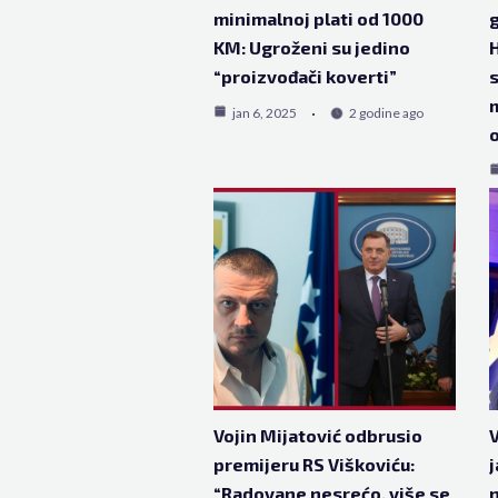
minimalnoj plati od 1000
g
KM: Ugroženi su jedino
H
“proizvođači koverti”
s
m
jan 6, 2025
2 godine ago
o
Vojin Mijatović odbrusio
V
premijeru RS Viškoviću:
j
“Radovane nesrećo, više se
n