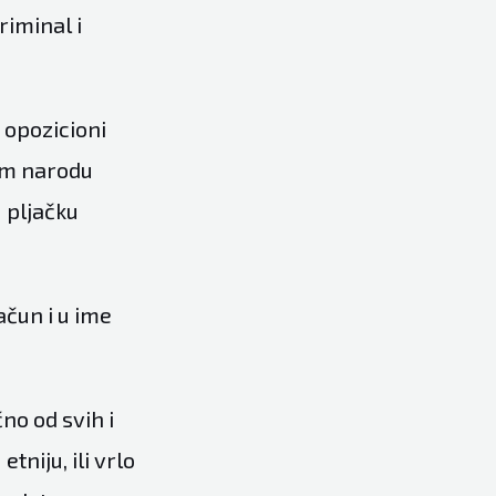
riminal i
 opozicioni
nom narodu
u pljačku
račun i u ime
no od svih i
tniju, ili vrlo