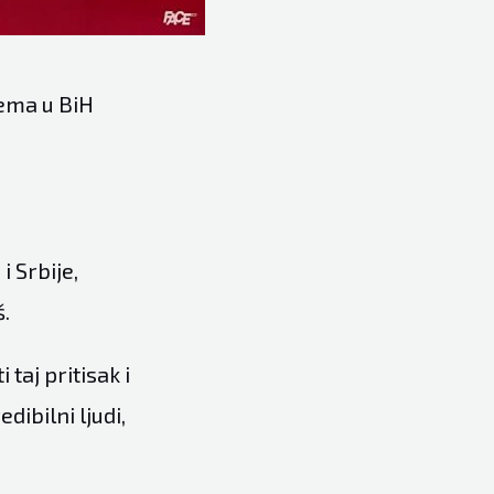
lema u BiH
i Srbije,
š.
 taj pritisak i
dibilni ljudi,