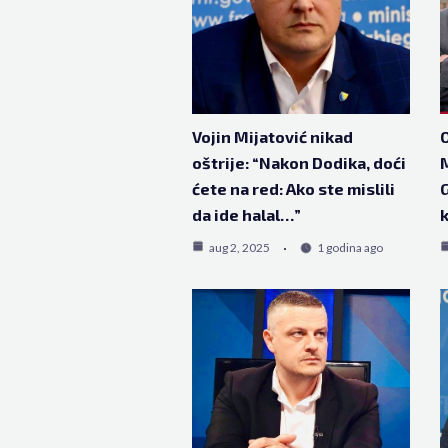
Vojin Mijatović nikad
O
oštrije: “Nakon Dodika, doći
M
ćete na red: Ako ste mislili
G
da ide halal…”
k
aug 2, 2025
1 godina ago