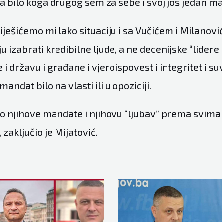
a bilo koga drugog sem za sebe i svoj još jedan m
iješićemo mi lako situaciju i sa Vučićem i Milanović
 izabrati kredibilne ljude, a ne decenijske “lidere i
 i državu i građane i vjeroispovest i integritet i s
mandat bilo na vlasti ili u opoziciji.
 njihove mandate i njihovu “ljubav” prema svima 
 zaključio je Mijatović.