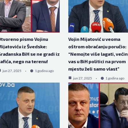
tvoreno pismo Vojinu
Vojin Mijatović u veoma
ijatoviću iz Švedske:
oštrom obraćanju poručio:
rađanska BiH se ne gradi iz
“Nemojte više lagati, veći
afića, nego na terenu!
vas u BiH politici na prvom
mjestu želi samo vlast”
jun 27, 2025
1 godina ago
jun 27, 2025
1 godina ago