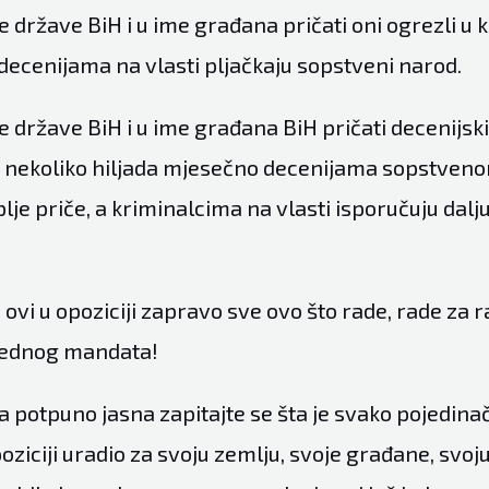
države BiH i u ime građana pričati oni ogrezli u k
 decenijama na vlasti pljačkaju sopstveni narod.
 države BiH i u ime građana BiH pričati decenijski
 za nekoliko hiljada mjesečno decenijama sopstve
lje priče, a kriminalcima na vlasti isporučuju dalj
 i ovi u opoziciji zapravo sve ovo što rade, rade za 
š jednog mandata!
la potpuno jasna zapitajte se šta je svako pojedinač
poziciji uradio za svoju zemlju, svoje građane, svoju e