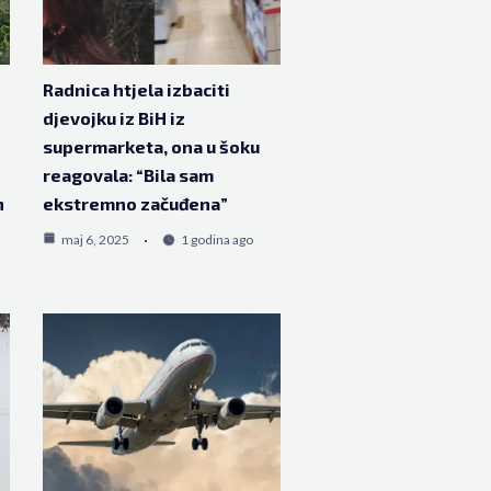
Radnica htjela izbaciti
djevojku iz BiH iz
supermarketa, ona u šoku
reagovala: “Bila sam
h
ekstremno začuđena”
maj 6, 2025
1 godina ago