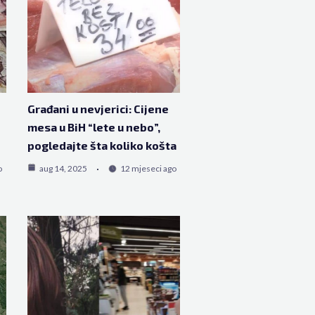
Građani u nevjerici: Cijene
mesa u BiH “lete u nebo”,
pogledajte šta koliko košta
o
aug 14, 2025
12 mjeseci ago