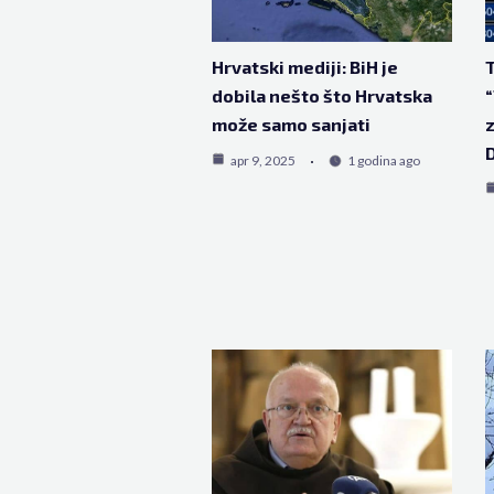
Hrvatski mediji: BiH je
T
dobila nešto što Hrvatska
“
može samo sanjati
z
D
apr 9, 2025
1 godina ago