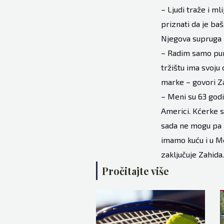
– Ljudi traže i ml
priznati da je baš
Njegova supruga Z
– Radim samo puno
tržištu ima svoju 
marke – govori Z
– Meni su 63 godi
Americi. Kćerke s
sada ne mogu pa 
imamo kuću i u Mos
zaključuje Zahida.
Pročitajte više