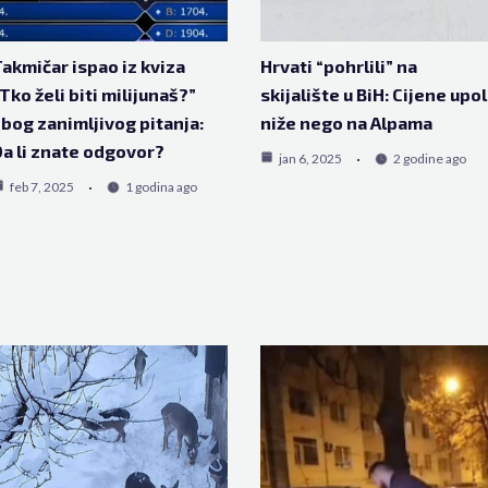
akmičar ispao iz kviza
Hrvati “pohrlili” na
Tko želi biti milijunaš?”
skijalište u BiH: Cijene upo
bog zanimljivog pitanja:
niže nego na Alpama
a li znate odgovor?
jan 6, 2025
2 godine ago
feb 7, 2025
1 godina ago