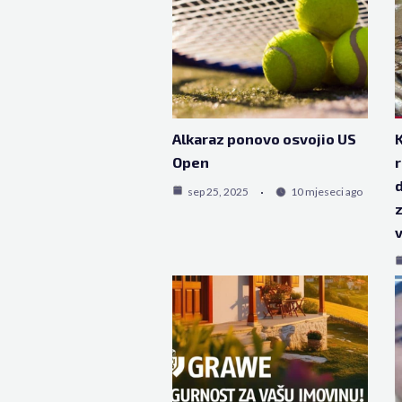
Alkaraz ponovo osvojio US
K
Open
r
d
sep 25, 2025
10 mjeseci ago
z
v