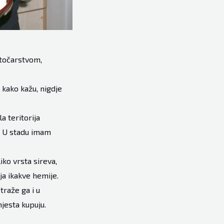
stočarstvom,
, kako kažu, nigdje
a teritorija
u. U stadu imam
ko vrsta sireva,
ja ikakve hemije.
traže ga i u
jesta kupuju.