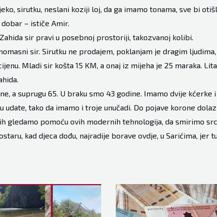
ijeko, sirutku, neslani koziji loj, da ga imamo tonama, sve bi oti
 dobar – ističe Amir.
ahida sir pravi u posebnoj prostoriji, takozvanoj kolibi.
masni sir. Sirutku ne prodajem, poklanjam je dragim ljudima,
cijenu. Mladi sir košta 15 KM, a onaj iz mijeha je 25 maraka. Litar
ahida.
ne, a suprugu 65. U braku smo 43 godine. Imamo dvije kćerke i si
u udate, tako da imamo i troje unučadi. Do pojave korone dolazil
ih gledamo pomoću ovih modernih tehnologija, da smirimo srce
taru, kad djeca dođu, najradije borave ovdje, u Sarićima, jer tu