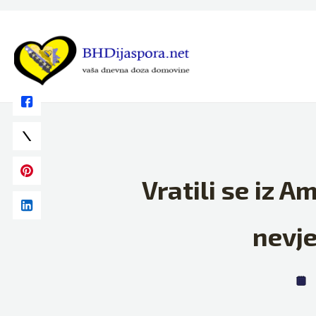
Skip
to
content
Vratili se iz A
nevje