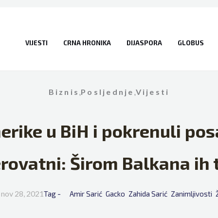
VIJESTI
CRNA HRONIKA
DIJASPORA
GLOBUS
Biznis
,
Posljednje
,
Vijesti
merike u BiH i pokrenuli pos
rovatni: Širom Balkana ih 
nov 28, 2021
Tag - 
Amir Sarić
Gacko
Zahida Sarić
Zanimljivosti