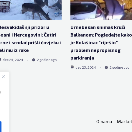
esvakidašnji prizor u
Urnebesan snimak kruži
osni i Hercegovini: Četiri
Balkanom: Pogledajte kako
rne i srndać prišli čovjeku i
je Kolašinac “riješio”
eli mu iz ruke
problem nepropisnog
parkiranja
dec 25, 2024
2 godine ago
dec 23, 2024
2 godine ago
e
O nama
Market