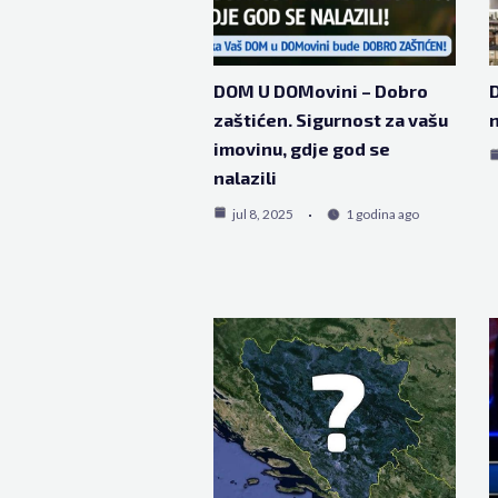
DOM U DOMovini – Dobro
D
zaštićen. Sigurnost za vašu
n
imovinu, gdje god se
nalazili
jul 8, 2025
1 godina ago