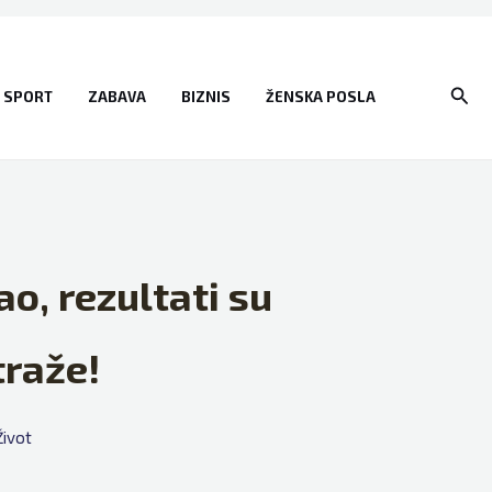
Sear
SPORT
ZABAVA
BIZNIS
ŽENSKA POSLA
ao, rezultati su
traže!
Život