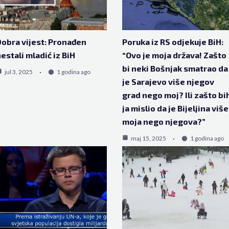
obra vijest: Pronađen
Poruka iz RS odjekuje BiH:
estali mladić iz BiH
“Ovo je moja država! Zašto
bi neki Bošnjak smatrao da
jul 3, 2025
1 godina ago
je Sarajevo više njegov
grad nego moj? Ili zašto bi
ja mislio da je Bijeljina više
moja nego njegova?”
maj 15, 2025
1 godina ago