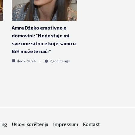
Amra Džeko emotivno o
domovini: “Nedostaje mi
sve one sitnice koje samo u
BiH možete naći”
dec 2, 2024
2 godine ago
ing
Uslovi korištenja
Impressum
Kontakt