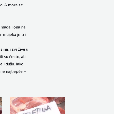
šlo. A mora se
 mada i ona na
 mlijeka je tri
na, i svi žive u
i su često, ali
 i dušu. Iako
 je najljepše –