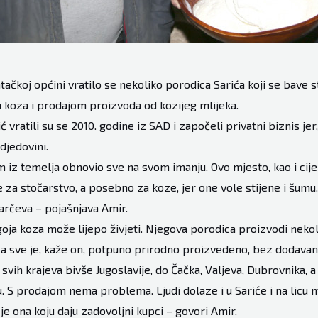
atačkoj općini vratilo se nekoliko porodica Sarića koji se bave 
koza i prodajom proizvoda od kozijeg mlijeka.
ć vratili su se 2010. godine iz SAD i započeli privatni biznis jer
 djedovini.
 iz temelja obnovio sve na svom imanju. Ovo mjesto, kao i cijel
 za stočarstvo, a posebno za koze, jer one vole stijene i šum
jarčeva – pojašnjava Amir.
oja koza može lijepo živjeti. Njegova porodica proizvodi nekoli
, a sve je, kaže on, potpuno prirodno proizvedeno, bez dodavan
 svih krajeva bivše Jugoslavije, do Čačka, Valjeva, Dubrovnika, a 
. S prodajom nema problema. Ljudi dolaze i u Sariće i na licu m
je ona koju daju zadovoljni kupci – govori Amir.