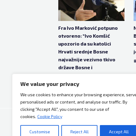
Fra Ivo Marković potpuno
N
otvoreno: “Ivo Komšić
B
upozorio da su katolici
s
Hrvati srednje Bosne
j
najvažnije vezivno tkivo
države Bosne i
Hercegovine. U pravu je.”
We value your privacy
dec 25, 2024
2 godine ago
We use cookies to enhance your browsing experience, serv
personalised ads or content, and analyse our traffic. By
clicking "Accept All", you consent to our use of
cookies.
Cookie Policy
Copyright © 2026 Bh Dijaspora.
Customise
Reject All
Accept All