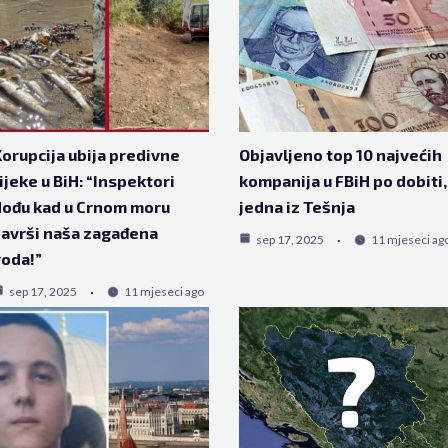
orupcija ubija predivne
Objavljeno top 10 najvećih
ijeke u BiH: “Inspektori
kompanija u FBiH po dobiti,
ođu kad u Crnom moru
jedna iz Tešnja
avrši naša zagađena
sep 17, 2025
11 mjeseci ag
oda!”
sep 17, 2025
11 mjeseci ago