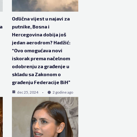
Odlična vijest u najavi za
la
putnike, Bosna i
Hercegovina dobija još
jedan aerodrom? Hadžić:
“Ovo omogućava novi
iskorak prema načelnom
odobrenju za građenje u
skladu sa Zakonom o
građenju Federacije BiH”
dec 25, 2024
2 godine ago