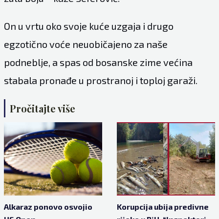
On u vrtu oko svoje kuće uzgaja i drugo
egzotično voće neuobičajeno za naše
podneblje, a spas od bosanske zime većina
stabala pronađe u prostranoj i toploj garaži.
Pročitajte više
Alkaraz ponovo osvojio
Korupcija ubija predivne