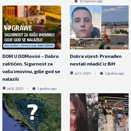
12 mjeseci ago
DOM U DOMovini – Dobro
Dobra vijest: Pronađen
zaštićen. Sigurnost za
nestali mladić iz BiH
vašu imovinu, gdje god se
jul 3, 2025
1 godina ago
nalazili
jul 8, 2025
1 godina ago