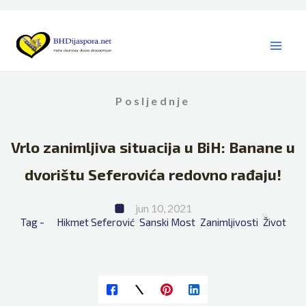
Skip
to
content
Posljednje
Vrlo zanimljiva situacija u BiH: Banane u
dvorištu Seferovića redovno rađaju!
jun 10, 2021
Tag - 
Hikmet Seferović
Sanski Most
Zanimljivosti
Život