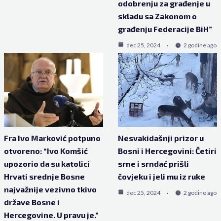
odobrenju za građenje u
skladu sa Zakonom o
građenju Federacije BiH”
dec 25, 2024
2 godine ago
Fra Ivo Marković potpuno
Nesvakidašnji prizor u
otvoreno: “Ivo Komšić
Bosni i Hercegovini: Četiri
upozorio da su katolici
srne i srndać prišli
Hrvati srednje Bosne
čovjeku i jeli mu iz ruke
najvažnije vezivno tkivo
dec 25, 2024
2 godine ago
države Bosne i
Hercegovine. U pravu je.”