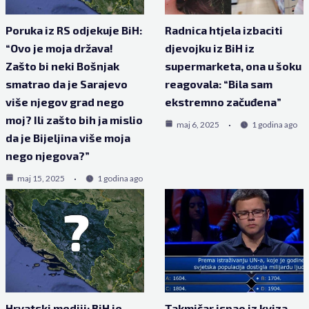
Poruka iz RS odjekuje BiH:
Radnica htjela izbaciti
“Ovo je moja država!
djevojku iz BiH iz
Zašto bi neki Bošnjak
supermarketa, ona u šoku
smatrao da je Sarajevo
reagovala: “Bila sam
više njegov grad nego
ekstremno začuđena”
moj? Ili zašto bih ja mislio
maj 6, 2025
1 godina ago
da je Bijeljina više moja
nego njegova?”
maj 15, 2025
1 godina ago
Hrvatski mediji: BiH je
Takmičar ispao iz kviza