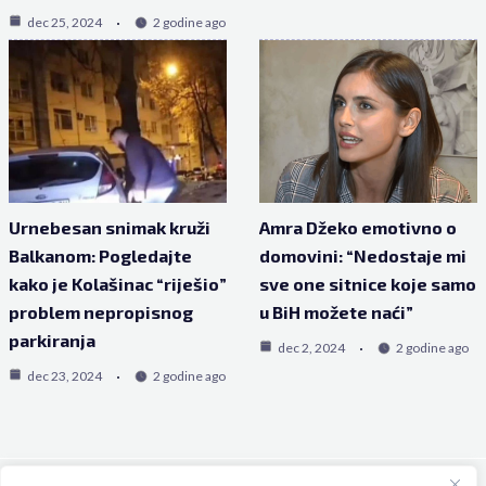
dec 25, 2024
2 godine ago
Urnebesan snimak kruži
Amra Džeko emotivno o
Balkanom: Pogledajte
domovini: “Nedostaje mi
kako je Kolašinac “riješio”
sve one sitnice koje samo
problem nepropisnog
u BiH možete naći”
parkiranja
dec 2, 2024
2 godine ago
dec 23, 2024
2 godine ago