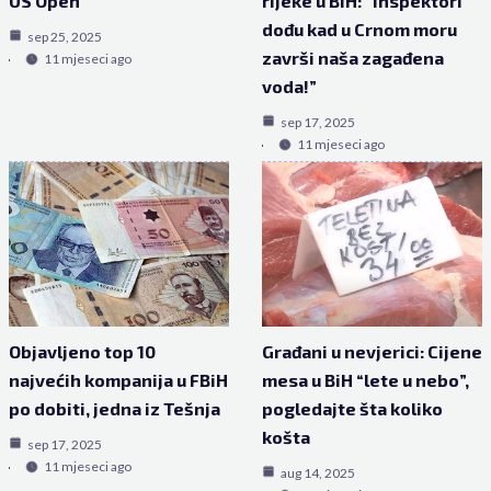
US Open
rijeke u BiH: “Inspektori
dođu kad u Crnom moru
sep 25, 2025
završi naša zagađena
11 mjeseci ago
voda!”
sep 17, 2025
11 mjeseci ago
Objavljeno top 10
Građani u nevjerici: Cijene
najvećih kompanija u FBiH
mesa u BiH “lete u nebo”,
po dobiti, jedna iz Tešnja
pogledajte šta koliko
košta
sep 17, 2025
11 mjeseci ago
aug 14, 2025