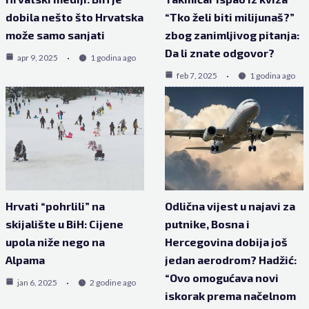
dobila nešto što Hrvatska
“Tko želi biti milijunaš?”
može samo sanjati
zbog zanimljivog pitanja:
Da li znate odgovor?
apr 9, 2025
1 godina ago
feb 7, 2025
1 godina ago
Hrvati “pohrlili” na
Odlična vijest u najavi za
skijalište u BiH: Cijene
putnike, Bosna i
upola niže nego na
Hercegovina dobija još
Alpama
jedan aerodrom? Hadžić:
“Ovo omogućava novi
jan 6, 2025
2 godine ago
iskorak prema načelnom