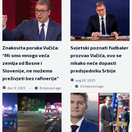
Znakovita poruka Vučića:
Svjetski poznati fudbaler
“Mi smo mnogo veća
prozvao Vučića, ovo se
zemlja od Bosne i
nikako neće dopasti
Slovenije, ne možemo
predsjedniku Srbije
preživjeti bez rafinerije”
aug 30, 2025
11 mjeseci ago
dec 9, 2025
8 mjeseci ago