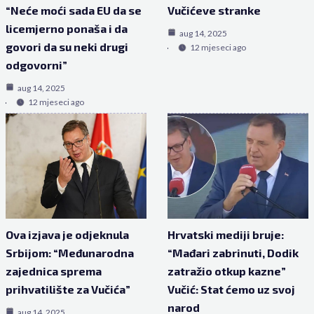
“Neće moći sada EU da se
Vučićeve stranke
licemjerno ponaša i da
aug 14, 2025
govori da su neki drugi
12 mjeseci ago
odgovorni”
aug 14, 2025
12 mjeseci ago
Ova izjava je odjeknula
Hrvatski mediji bruje:
Srbijom: “Međunarodna
“Mađari zabrinuti, Dodik
zajednica sprema
zatražio otkup kazne”
prihvatilište za Vučića”
Vučić: Stat ćemo uz svoj
narod
aug 14, 2025