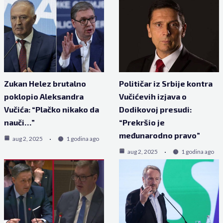
Zukan Helez brutalno
Političar iz Srbije kontra
poklopio Aleksandra
Vučićevih izjava o
Vučića: “Plačko nikako da
Dodikovoj presudi:
nauči…”
“Prekršio je
međunarodno pravo”
aug 2, 2025
1 godina ago
aug 2, 2025
1 godina ago