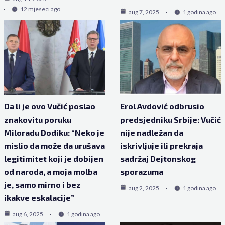
12 mjeseci ago
aug 7, 2025
1 godina ago
Da li je ovo Vučić poslao
Erol Avdović odbrusio
znakovitu poruku
predsjedniku Srbije: Vučić
Miloradu Dodiku: “Neko je
nije nadležan da
mislio da može da urušava
iskrivljuje ili prekraja
legitimitet koji je dobijen
sadržaj Dejtonskog
od naroda, a moja molba
sporazuma
je, samo mirno i bez
aug 2, 2025
1 godina ago
ikakve eskalacije”
aug 6, 2025
1 godina ago