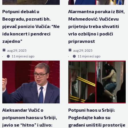
Potpuni debakl u
Alarmantna poruka iz BiH,
Beogradu, poznati bh.
Mehmedović: Vučićevu
pjevač ponizio Vučića: “Ne
prijetnju treba shvatiti
idu koncert i pendreci
vrlo ozbiljno i podići
zajedno”
pripravnost
aug 29, 2025
aug 29, 2025
11 mjeseci ago
11 mjeseci ago
Aleksandar Vučić o
Potpuni haos u Srbiji:
potpunom haosu u Srbiji,
Pogledajte kako su
javio se “hitno” i uživo:
građani uništili prostorije