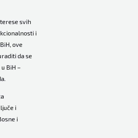
nterese svih
kcionalnosti i
 BiH, ove
raditi da se
 u BiH –
a.
za
juče i
Bosne i