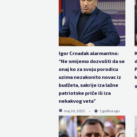
Igor Crnadak alarmantno:
K
“Ne smijemo dozvoliti da se
d
onaj ko za svoju porodicu
P
uzima nezakonito novac iz
budžeta, sakrije iza lažne
patriotske priče ili iza
nekakvog veta”
maj 26, 2025
1 godina ago