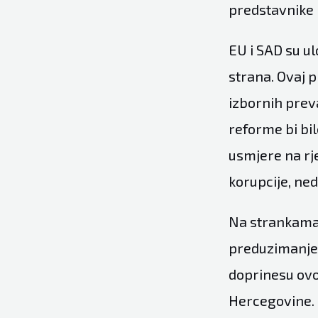
predstavnike R
EU i SAD su ul
strana. Ovaj p
izbornih preva
reforme bi bil
usmjere na rj
korupcije, ne
Na strankama 
preduzimanje 
doprinesu ovo
Hercegovine.