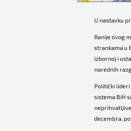
U nastavku pr
Ranije ovog mj
strankama u B
izbornoj i usta
narednih razg
Politički lide
sistema BiH s
neprihvatljiv
decembra, poli