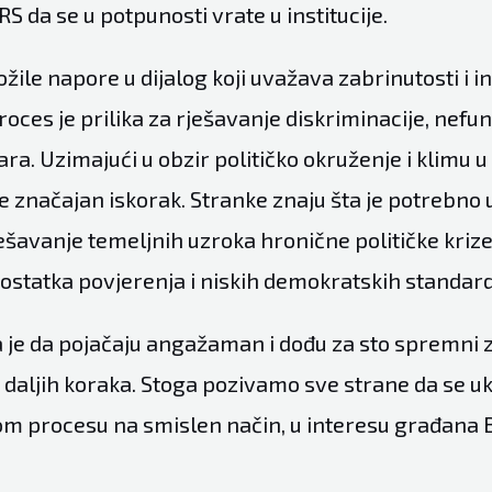
S da se u potpunosti vrate u institucije.
ožile napore u dijalog koji uvažava zabrinutosti i i
roces je prilika za rješavanje diskriminacije, nefun
ra. Uzimajući u obzir političko okruženje i klimu u
e značajan iskorak. Stranke znaju šta je potrebno u
ešavanje temeljnih uzroka hronične političke krize
dostatka povjerenja i niskih demokratskih standard
je da pojačaju angažaman i dođu za sto spremni 
daljih koraka. Stoga pozivamo sve strane da se ukl
m procesu na smislen način, u interesu građana 