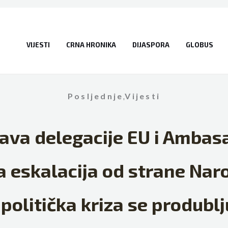
VIJESTI
CRNA HRONIKA
DIJASPORA
GLOBUS
Posljednje
,
Vijesti
java delegacije EU i Ambas
a eskalacija od strane Na
 politička kriza se produblj