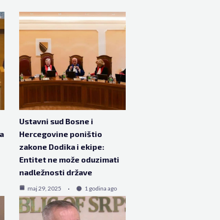
Ustavni sud Bosne i
na
Hercegovine poništio
zakone Dodika i ekipe:
Entitet ne može oduzimati
nadležnosti države
maj 29, 2025
1 godina ago