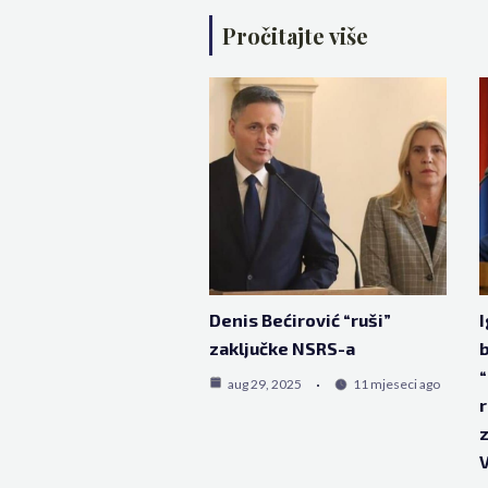
Pročitajte više
Denis Bećirović “ruši”
I
zaključke NSRS-a
b
“
aug 29, 2025
11 mjeseci ago
z
V