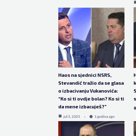
Haos na sjednici NSRS,
H
Stevandić tražio da se glasa
k
o izbacivanju Vukanovića:
S
“Ko si ti ovdje bolan? Ko si ti
da mene izbacuješ?”
jul 3, 2025
1 godina ago