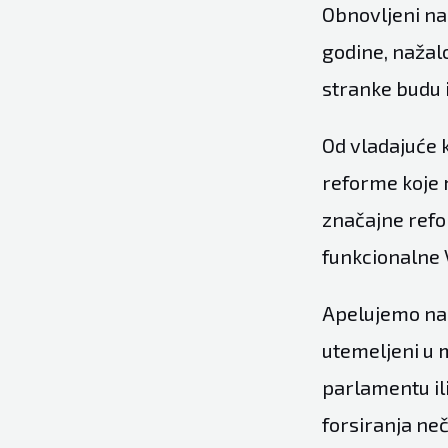
Obnovljeni na
godine, nažalo
stranke budu i
Od vladajuće k
reforme koje 
značajne refo
funkcionalne 
Apelujemo na 
utemeljeni u 
parlamentu ili
forsiranja neč