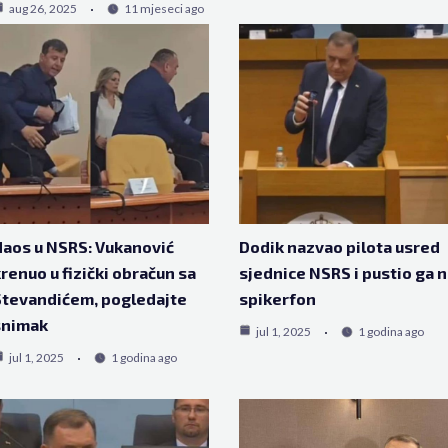
aug 26, 2025
11 mjeseci ago
aos u NSRS: Vukanović
Dodik nazvao pilota usred
renuo u fizički obračun sa
sjednice NSRS i pustio ga 
tevandićem, pogledajte
spikerfon
snimak
jul 1, 2025
1 godina ago
jul 1, 2025
1 godina ago