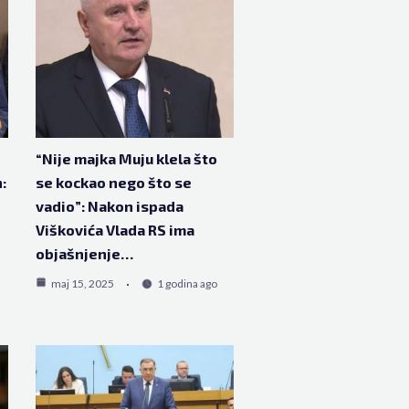
“Nije majka Muju klela što
:
se kockao nego što se
vadio”: Nakon ispada
Viškovića Vlada RS ima
objašnjenje…
maj 15, 2025
1 godina ago