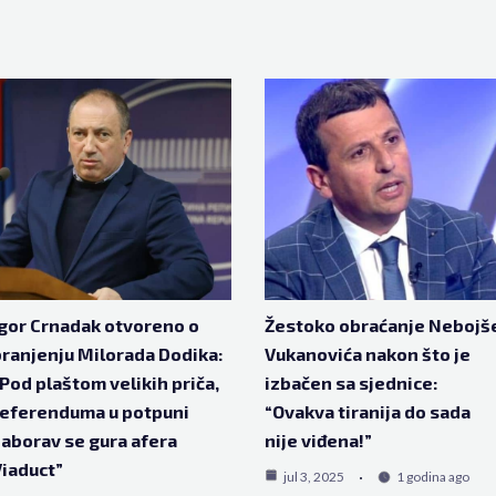
gor Crnadak otvoreno o
Žestoko obraćanje Nebojš
ranjenju Milorada Dodika:
Vukanovića nakon što je
Pod plaštom velikih priča,
izbačen sa sjednice:
referenduma u potpuni
“Ovakva tiranija do sada
aborav se gura afera
nije viđena!”
iaduct”
jul 3, 2025
1 godina ago