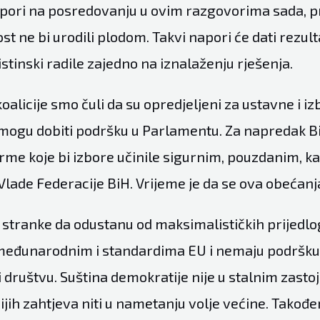
pori na posredovanju u ovim razgovorima sada, pr
st ne bi urodili plodom. Takvi napori će dati rezul
stinski radile zajedno na iznalaženju rješenja.
oalicije smo čuli da su opredjeljeni za ustavne i i
mogu dobiti podršku u Parlamentu. Za napredak B
rme koje bi izbore učinile sigurnim, pouzdanim, ka
Vlade Federacije BiH. Vrijeme je da se ova obećanj
stranke da odustanu od maksimalističkih prijedloga
međunarodnim i standardima EU i nemaju podršku
 društvu. Suština demokratije nije u stalnim zasto
ijih zahtjeva niti u nametanju volje većine. Takođ