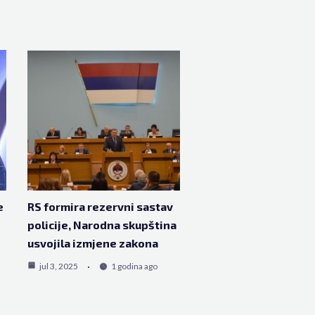
e
RS formira rezervni sastav
policije, Narodna skupština
usvojila izmjene zakona
jul 3, 2025
1 godina ago