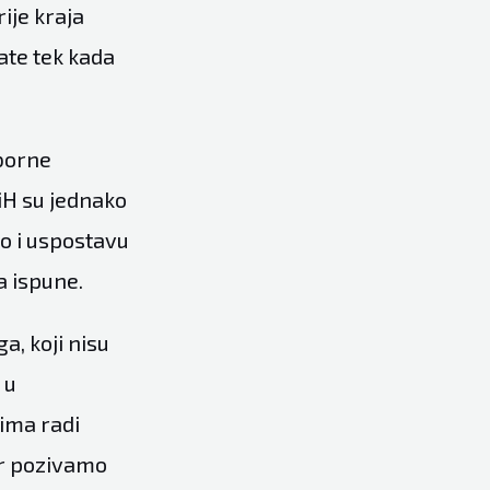
ije kraja
tate tek kada
zborne
iH su jednako
o i uspostavu
a ispune.
, koji nisu
 u
jima radi
er pozivamo