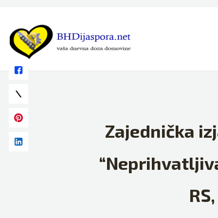
Skip
to
content
Zajednička iz
“Neprihvatljiv
RS,