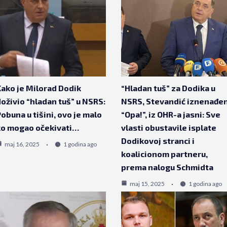
ako je Milorad Dodik
“Hladan tuš” za Dodika u
oživio “hladan tuš” u NSRS:
NSRS, Stevandić iznenađen
obuna u tišini, ovo je malo
“Opa!”, iz OHR-a jasni: Sve
ko mogao očekivati…
vlasti obustavile isplate
Dodikovoj stranci i
maj 16, 2025
1 godina ago
koalicionom partneru,
prema nalogu Schmidta
maj 15, 2025
1 godina ago