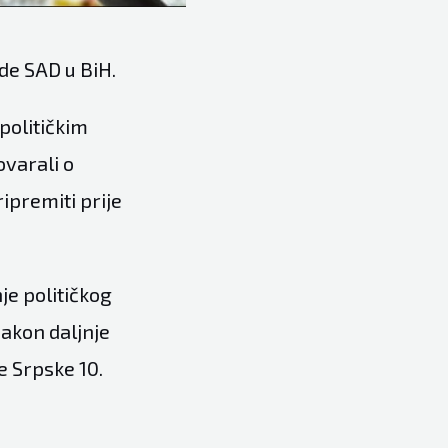
de SAD u BiH.
političkim
ovarali o
ripremiti prije
nje političkog
akon daljnje
e Srpske 10.