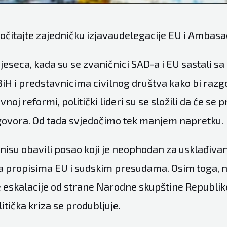
očitajte zajedničku izjavaudelegacije EU i Ambasa
eseca, kada su se zvaničnici SAD-a i EU sastali sa 
iH i predstavnicima civilnog društva kako bi razg
vnoj reformi, politički lideri su se složili da će se p
ovora. Od tada svjedočimo tek manjem napretku.
ri nisu obavili posao koji je neophodan za usklađiva
a propisima EU i sudskim presudama. Osim toga, n
e eskalacije od strane Narodne skupštine Republik
tička kriza se produbljuje.