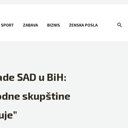
Sear
SPORT
ZABAVA
BIZNIS
ŽENSKA POSLA
ade SAD u BiH:
rodne skupštine
uje”