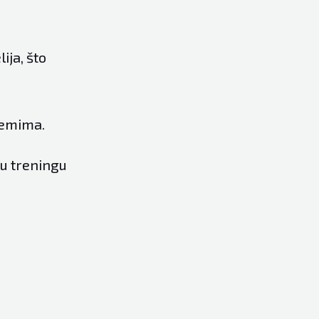
ija, što
blemima.
 u treningu