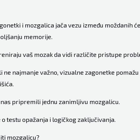
gonetki i mozgalica jača vezu između moždanih ćel
oljšanju memorije.
reniraju vaš mozak da vidi različite pristupe pro
 ali ne najmanje važno, vizualne zagonetke pomažu
šića.
nas pripremili jednu zanimljivu mozgalicu.
e o testu opažanja i logičkog zaključivanja.
šiti mozgalicu?