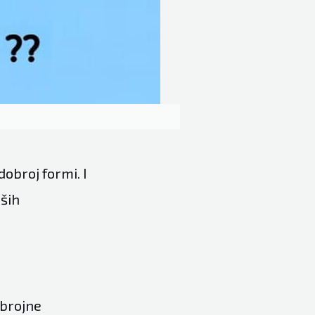
dobroj formi. I
aših
 brojne