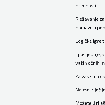
prednosti.
Rješavanje za
pomaže u pob
Logičke igre t
I posljednje,
vaših očnih mi
Za vas smo da
Naime, riječ j
Možete li rije