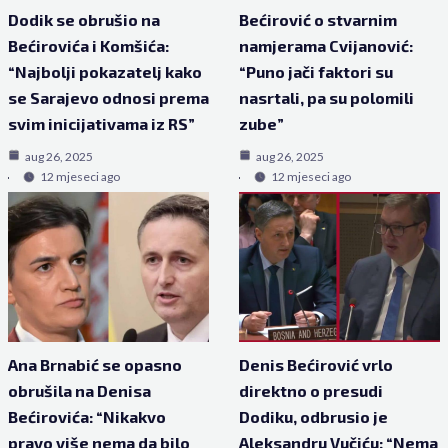
Dodik se obrušio na
Bećirović o stvarnim
Bećirovića i Komšića:
namjerama Cvijanović:
“Najbolji pokazatelj kako
“Puno jači faktori su
se Sarajevo odnosi prema
nasrtali, pa su polomili
svim inicijativama iz RS”
zube”
aug 26, 2025
aug 26, 2025
12 mjeseci ago
12 mjeseci ago
Ana Brnabić se opasno
Denis Bećirović vrlo
obrušila na Denisa
direktno o presudi
Bećirovića: “Nikakvo
Dodiku, odbrusio je
pravo više nema da bilo
Aleksandru Vučiću: “Nema