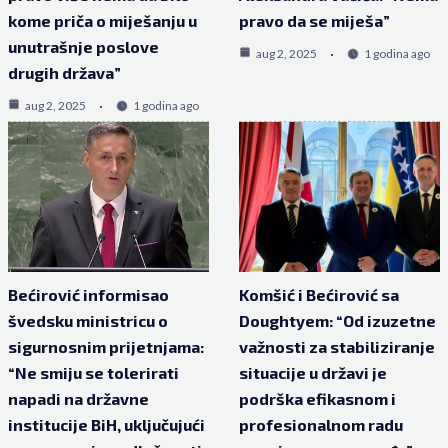
kome priča o miješanju u
pravo da se miješa”
unutrašnje poslove
aug 2, 2025
1 godina ago
drugih država”
aug 2, 2025
1 godina ago
Bećirović informisao
Komšić i Bećirović sa
švedsku ministricu o
Doughtyem: “Od izuzetne
sigurnosnim prijetnjama:
važnosti za stabiliziranje
“Ne smiju se tolerirati
situacije u državi je
napadi na državne
podrška efikasnom i
institucije BiH, uključujući
profesionalnom radu