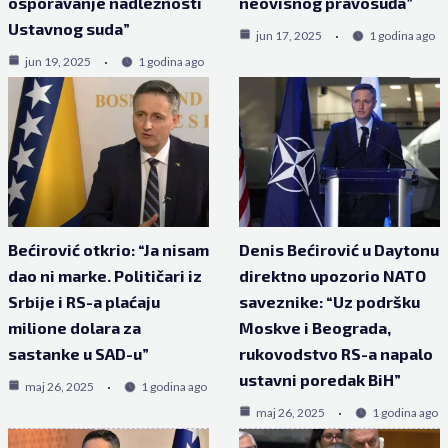
osporavanje nadležnosti
neovisnog pravosuđa”
Ustavnog suda”
jun 17, 2025
1 godina ago
jun 19, 2025
1 godina ago
Bećirović otkrio: “Ja nisam
Denis Bećirović u Daytonu
dao ni marke. Političari iz
direktno upozorio NATO
Srbije i RS-a plaćaju
saveznike: “Uz podršku
milione dolara za
Moskve i Beograda,
sastanke u SAD-u”
rukovodstvo RS-a napalo
ustavni poredak BiH”
maj 26, 2025
1 godina ago
maj 26, 2025
1 godina ago