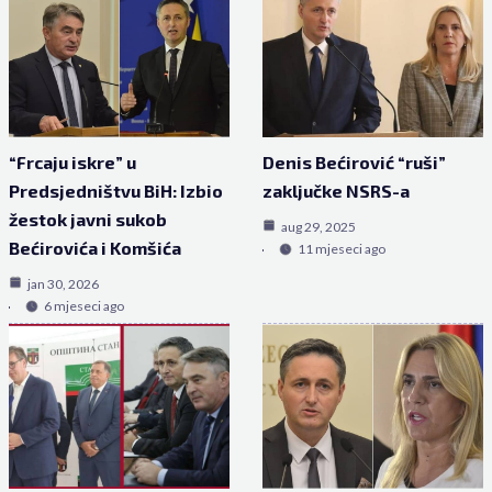
“Frcaju iskre” u
Denis Bećirović “ruši”
Predsjedništvu BiH: Izbio
zaključke NSRS-a
žestok javni sukob
aug 29, 2025
Bećirovića i Komšića
11 mjeseci ago
jan 30, 2026
6 mjeseci ago