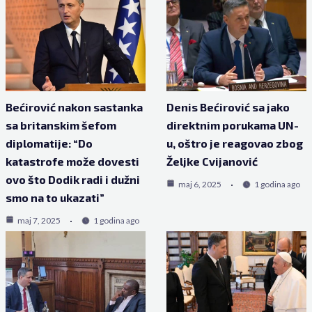
Bećirović nakon sastanka
Denis Bećirović sa jako
sa britanskim šefom
direktnim porukama UN-
diplomatije: “Do
u, oštro je reagovao zbog
katastrofe može dovesti
Željke Cvijanović
ovo što Dodik radi i dužni
maj 6, 2025
1 godina ago
smo na to ukazati”
maj 7, 2025
1 godina ago