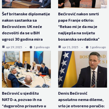
Šef britanske diplomatije
Bećirović nakon smrti
nakon sastanka sa
pape Franje otkrio:
Bećirovićem: UK neće
“Rekao mi je da mu je
dozvoliti da se u BiH
najljepša na svijetu
ugrozi 30 godina mira
bosanska sevdalinka”
apr 29, 2025
1 godina ago
apr 21, 2025
1 godina ago
Bećirović u sjedištu
Denis Bećirović
NATO-a, pozvao ih na
apsolutno nema dileme,
“dugoročno prisustvo u
vrlo je otvoreno poručio: