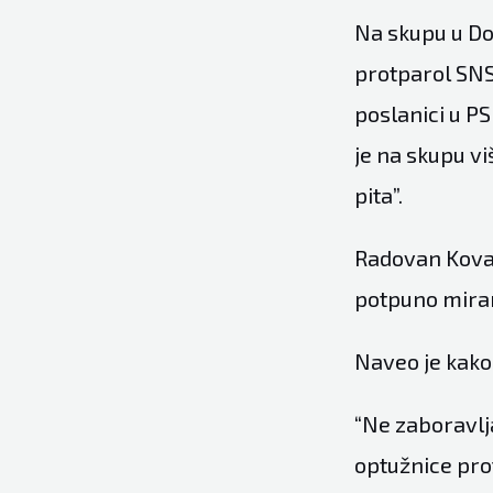
Na skupu u Dob
protparol SNS
poslanici u PS
je na skupu vi
pita”.
Radovan Kovač
potpuno miran 
Naveo je kako
“Ne zaboravlja
optužnice pro