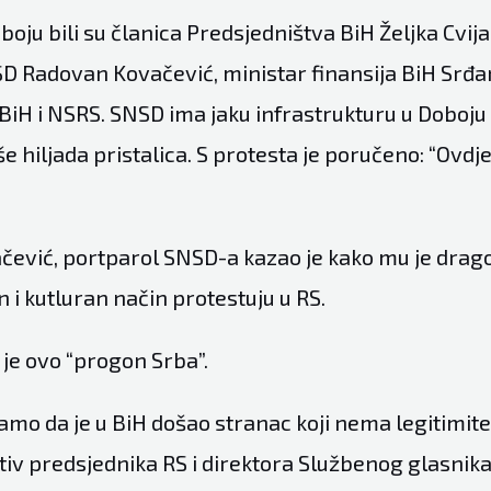
oju bili su članica Predsjedništva BiH Željka Cvija
D Radovan Kovačević, ministar finansija BiH Srđa
BiH i NSRS. SNSD ima jaku infrastrukturu u Doboju 
še hiljada pristalica. S protesta je poručeno: “Ovdj
ević, portparol SNSD-a kazao je kako mu je drago
i kutluran način protestuju u RS.
 je ovo “progon Srba”.
mo da je u BiH došao stranac koji nema legitimite
tiv predsjednika RS i direktora Službenog glasnika