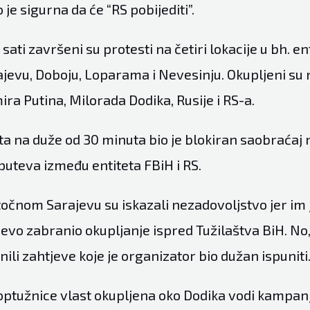
 je sigurna da će “RS pobijediti”.
sati završeni su protesti na četiri lokacije u bh. en
jevu, Doboju, Loparama i Nevesinju. Okupljeni su n
ira Putina, Milorada Dodika, Rusije i RS-a.
a na duže od 30 minuta bio je blokiran saobraćaj 
puteva između entiteta FBiH i RS.
stočnom Sarajevu su iskazali nezadovoljstvo jer im
evo zabranio okupljanje ispred Tužilaštva BiH. No,
nili zahtjeve koje je organizator bio dužan ispuniti
optužnice vlast okupljena oko Dodika vodi kampanj