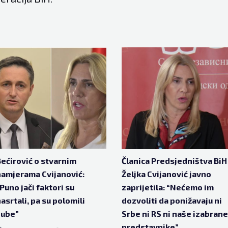
ećirović o stvarnim
Članica Predsjedništva BiH
amjerama Cvijanović:
Željka Cvijanović javno
Puno jači faktori su
zaprijetila: “Nećemo im
asrtali, pa su polomili
dozvoliti da ponižavaju ni
zube”
Srbe ni RS ni naše izabrane
predstavnike”