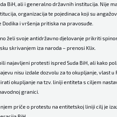
da BiH, ali i generalno državnih institucija. Nije ma
titucija, organizacija te pojedinaca koji su angažo
 Dodika i vršenja pritiska na pravosuđe.
no želi svoje antidržavno djelovanje prikriti spin
sku skrivanjem iza naroda – prenosi Klix.
ili najavljeni protesti ispred Suda BiH, ali kako pol
ajevu nisu izdale dozvolu za to okupljanje, vlast u 
rati okupljanje na tzv. liniji entiteta s ciljem nast
navodnoj granici.
em priče o protestu na entitetskoj liniji cilj je iza
deracija BiH.