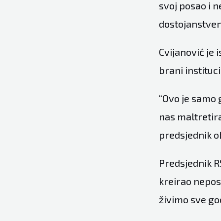
svoj posao i 
dostojanstveno
Cvijanović je 
brani instituc
“Ovo je samo 
nas maltretira
predsjednik o
Predsjednik R
kreirao nepos
živimo sve god