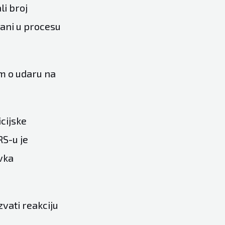
li broj
vani u procesu
om o udaru na
icijske
RS-u je
avka
zvati reakciju