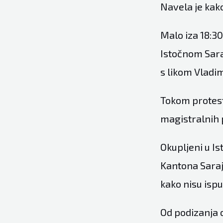
Navela je kako
Malo iza 18:30 
Istočnom Sara
s likom Vladim
Tokom protest
magistralnih 
Okupljeni u I
Kantona Saraj
kako nisu ispu
Od podizanja 