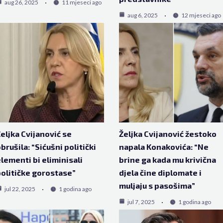
aug 26, 2025
11 mjeseci ago
aug 6, 2025
12 mjeseci ago
eljka Cvijanović se
Željka Cvijanović žestoko
brušila: “Sićušni politički
napala Konakovića: “Ne
lementi bi eliminisali
brine ga kada mu krivična
olitičke gorostase”
djela čine diplomate i
muljaju s pasošima”
jul 22, 2025
1 godina ago
jul 7, 2025
1 godina ago