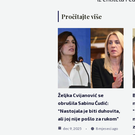
Pročitajte više
Željka Cvijanović se
B
obrušila Sabinu Ćudić:
n
“Nastojala je biti duhovita,
“
ali joj nije pošlo za rukom”
n
dec 9, 2025
8 mjeseci ago