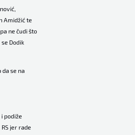
nović,
n Amidžić te
pa ne čudi što
e se Dodik
 da se na
 i podiže
 RS jer rade