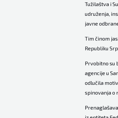
Tužilaštva i Su
udruženja, ins
javne odbrane
Tim činom jas
Republiku Srp
Prvobitno su b
agencije u Sar
odlučila motivi
spinovanja o 
Prenaglašavanj
iz entiteta Fe