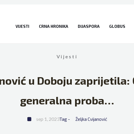
VIJESTI
CRNA HRONIKA
DIJASPORA
GLOBUS
Vijesti
anović u Doboju zaprijetila:
generalna proba…
sep 1, 2023
Tag - 
Željka Cvijanović