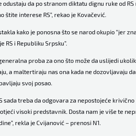
ne odustaju da po stranom diktatu dignu ruke od RS
 štite interese RS”, rekao je Kovačević.
istakla kako je ponosna što se narod okupio “jer zn
ije RS i Republiku Srpsku”.
generalna proba za ono što može da uslijedi ukoli
ju, a maltertiraju nas ona kada ne dozovljavaju da
bavljaju svoj posao.
S sada treba da odgovara za nepostojeće krivično d
otjeći visoki predstavnik. Dosta nam je više te ne
ine”, rekla je Cvijanović – prenosi
N1
.