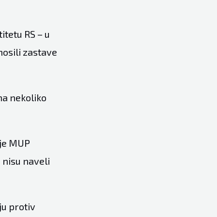
titetu RS – u
osili zastave
na nekoliko
 je MUP
 nisu naveli
.
u protiv