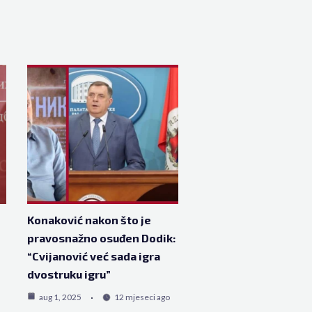
Konaković nakon što je
pravosnažno osuđen Dodik:
“Cvijanović već sada igra
dvostruku igru”
aug 1, 2025
12 mjeseci ago