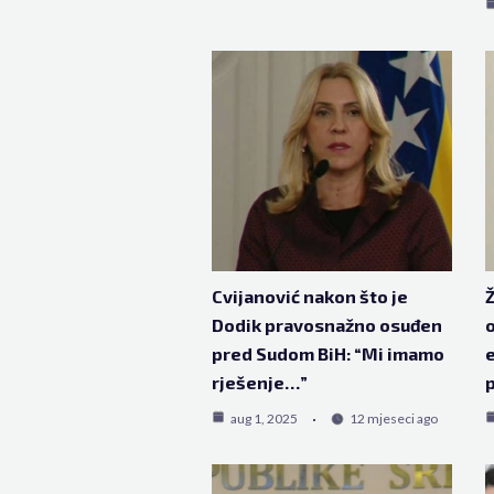
Cvijanović nakon što je
Ž
Dodik pravosnažno osuđen
o
pred Sudom BiH: “Mi imamo
e
rješenje…”
p
aug 1, 2025
12 mjeseci ago