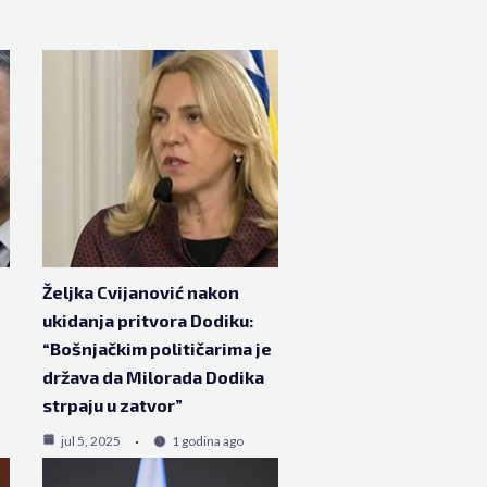
Željka Cvijanović nakon
ukidanja pritvora Dodiku:
“Bošnjačkim političarima je
država da Milorada Dodika
strpaju u zatvor”
jul 5, 2025
1 godina ago