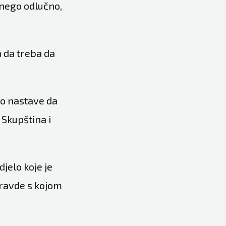
 nego odlučno,
a da treba da
ko nastave da
 Skupština i
jelo koje je
pravde s kojom