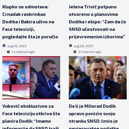
Klupko se odmotava:
Jelena Trivić potpuno
Crnadak raskrinkao
otvoreno o planovima
Dodika i Bakira uživo na
Dodika i ekipe: “Zam da će
Face televiziji,
SNSD učestvovati na
pogledajte šta je poručio
prijevremenim izborima”
aug 30, 2025
aug 30, 2025
11 mjeseci ago
11 mjeseci ago
Vuković ekskluzivno za
Da li je Milorad Dodik
Face televiziju otkriva šta
upravo ponizio svoju
planira Dodik: “Imamo
stranku SNSD: Iznio je
informacije da SNSD traži
nevjerovatne podatke