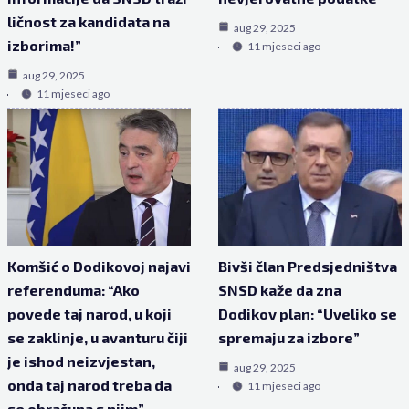
ličnost za kandidata na
aug 29, 2025
izborima!”
11 mjeseci ago
aug 29, 2025
11 mjeseci ago
Komšić o Dodikovoj najavi
Bivši član Predsjedništva
referenduma: “Ako
SNSD kaže da zna
povede taj narod, u koji
Dodikov plan: “Uveliko se
se zaklinje, u avanturu čiji
spremaju za izbore”
je ishod neizvjestan,
aug 29, 2025
onda taj narod treba da
11 mjeseci ago
se obračuna s njim”