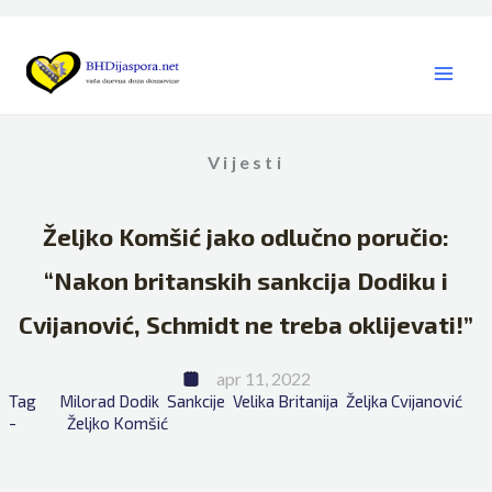
Skip
to
content
Vijesti
Željko Komšić jako odlučno poručio:
“Nakon britanskih sankcija Dodiku i
Cvijanović, Schmidt ne treba oklijevati!”
apr 11, 2022
Tag 
Milorad Dodik
Sankcije
Velika Britanija
Željka Cvijanović
- 
Željko Komšić