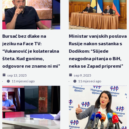
Bursać bez dlake na
Ministar vanjskih poslova
jeziku na Face TV:
Rusije nakon sastanka s
“Vukanović je kolateralna
Dodikom: “Slijede
šteta. Kud gonimo,
neugodna pitanja o BiH,
odgovore ne znamo ni mi”
neka se Zapad pripremi”
sep 13, 2025
sep 9, 2025
11 mjeseci ago
11 mjeseci ago