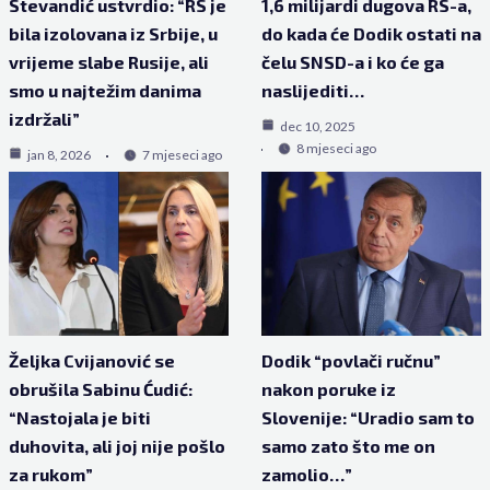
Stevandić ustvrdio: “RS je
1,6 milijardi dugova RS-a,
bila izolovana iz Srbije, u
do kada će Dodik ostati na
vrijeme slabe Rusije, ali
čelu SNSD-a i ko će ga
smo u najtežim danima
naslijediti…
izdržali”
dec 10, 2025
8 mjeseci ago
jan 8, 2026
7 mjeseci ago
Željka Cvijanović se
Dodik “povlači ručnu”
obrušila Sabinu Ćudić:
nakon poruke iz
“Nastojala je biti
Slovenije: “Uradio sam to
duhovita, ali joj nije pošlo
samo zato što me on
za rukom”
zamolio…”