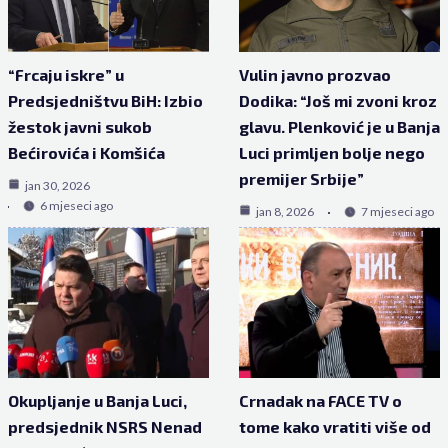
“Frcaju iskre” u
Vulin javno prozvao
Predsjedništvu BiH: Izbio
Dodika: “Još mi zvoni kroz
žestok javni sukob
glavu. Plenković je u Banja
Bećirovića i Komšića
Luci primljen bolje nego
premijer Srbije”
jan 30, 2026
6 mjeseci ago
jan 8, 2026
7 mjeseci ago
Okupljanje u Banja Luci,
Crnadak na FACE TV o
predsjednik NSRS Nenad
tome kako vratiti više od