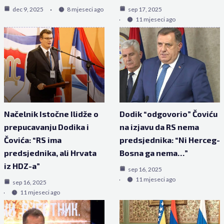
dec 9, 2025
8 mjeseci ago
sep 17, 2025
11 mjeseci ago
Načelnik Istočne Ilidže o
Dodik “odgovorio” Čoviću
prepucavanju Dodika i
na izjavu da RS nema
Čovića: “RS ima
predsjednika: “Ni Herceg-
predsjednika, ali Hrvata
Bosna ga nema…”
iz HDZ-a”
sep 16, 2025
11 mjeseci ago
sep 16, 2025
11 mjeseci ago