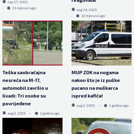
sep 17, 2025
11 mjeseci ago
aug 14, 2025
12 mjeseci ago
Teška saobraćajna
MUP ZDK na nogama
nesreća na M-17,
nakon što je iz puške
automobil završio u
pucano na muškarca
livadi: Tri osobe su
ispred kafića!
povrijeđene
aug 2, 2025
1 godina ago
aug 2, 2025
1 godina ago