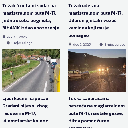
Težak frontalni sudar na
Težak udes na
magistralnom putu M-17,
magistralnom putu M-17:
jedna osoba poginula,
Udaren pješak i vozač
BIHAMK izdao upozorenje
kamiona koji mu je
pomagao
dec 10, 2025
8 mjeseci ago
dec 9, 2025
8 mjeseci ago
Ljudi kasne na posao!
Teška saobraćajna
Građani bijesni zbog
nesreća na magistralnom
radova na M-17,
putu M-17, nastale gužve,
kilometarske kolone
Hitna pomoć žurno
reagovala!