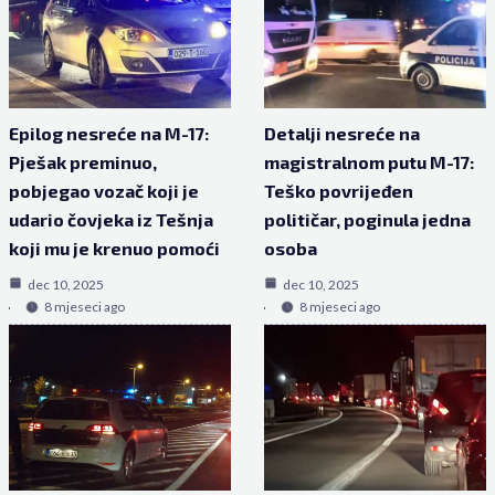
Epilog nesreće na M-17:
Detalji nesreće na
Pješak preminuo,
magistralnom putu M-17:
pobjegao vozač koji je
Teško povrijeđen
udario čovjeka iz Tešnja
političar, poginula jedna
koji mu je krenuo pomoći
osoba
dec 10, 2025
dec 10, 2025
8 mjeseci ago
8 mjeseci ago