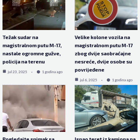
Težak sudar na
Velike kolone vozila na
magistralnom putu M-17,
magistralnom putu M-17
nastale ogromne gužve,
zbog dvije saobraćajne
policija na terenu
nesreće, dvije osobe su
povrijeđene
jul 23, 2025
1 godina ago
jul 6, 2025
1 godina ago
Pogledajte snimak sa
Ispao teret iz kamiona na