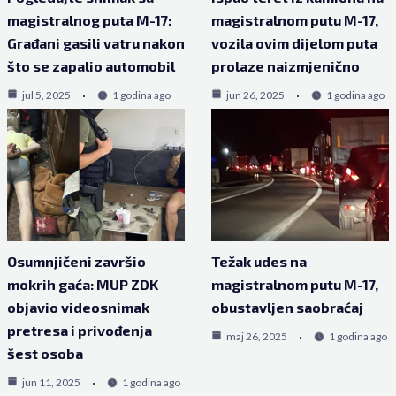
magistralnog puta M-17:
magistralnom putu M-17,
Građani gasili vatru nakon
vozila ovim dijelom puta
što se zapalio automobil
prolaze naizmjenično
jul 5, 2025
1 godina ago
jun 26, 2025
1 godina ago
Osumnjičeni završio
Težak udes na
mokrih gaća: MUP ZDK
magistralnom putu M-17,
objavio videosnimak
obustavljen saobraćaj
pretresa i privođenja
maj 26, 2025
1 godina ago
šest osoba
jun 11, 2025
1 godina ago