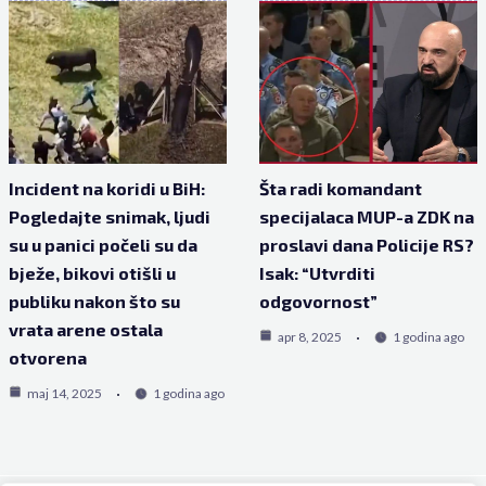
Incident na koridi u BiH:
Šta radi komandant
Pogledajte snimak, ljudi
specijalaca MUP-a ZDK na
su u panici počeli su da
proslavi dana Policije RS?
bježe, bikovi otišli u
Isak: “Utvrditi
publiku nakon što su
odgovornost”
vrata arene ostala
apr 8, 2025
1 godina ago
otvorena
maj 14, 2025
1 godina ago